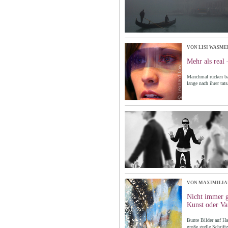
VON LISI WASME
Mehr als real
Manchmal rücken ba
lange nach ihrer tat
VON MAXIMILIA
Nicht immer g
Kunst oder Va
Bunte Bilder auf H
große grelle Schrif