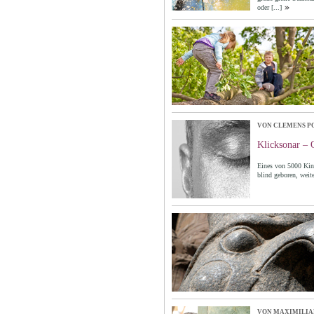
oder
[...]
VON CLEMENS P
Klicksonar – 
Eines von 5000 Kind
blind geboren, wei
VON MAXIMILIA