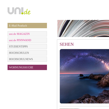
E-Mail Postfach
uni.de MAGAZIN
uni.de PINNWAND
SEHEN
STUDIENTIPPS
HOCHSCHULEN
HOCHSCHULNEWS
WOHNUNGSSUCHE