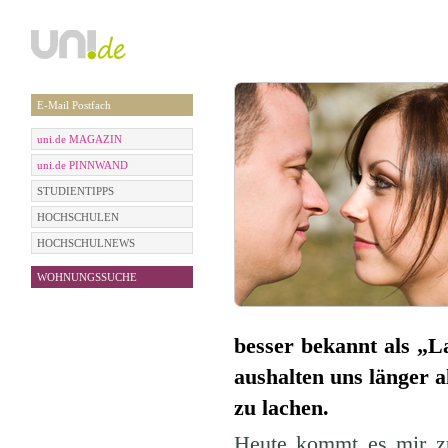
E-Mail Postfach
uni.de MAGAZIN
uni.de PINNWAND
STUDIENTIPPS
HOCHSCHULEN
HOCHSCHULNEWS
WOHNUNGSSUCHE
besser bekannt als „L
aushalten uns länger 
zu lachen.
Heute kommt es mir zuw