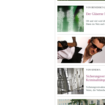
VON BENEDIKT 
Der Gläserne
Oft und viel wird üb
Daten im Netz und 
VON SINEM S.
Sicherungsve
Kriminalitäts
Sicherungsverwahrun
Worte, die Verbrech