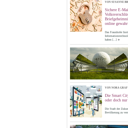
VON SUSANNE B
Sichere E-Mai
Volksverschlü
Briefgeheimnis
online gewahr
Das Fraunhofer Insti
Informationstechnol
haben
[...]
VON NORA GRAF
Die Smart Cit
oder doch nur
Die Stadt der Zukunf
Bevölkerung zu ver