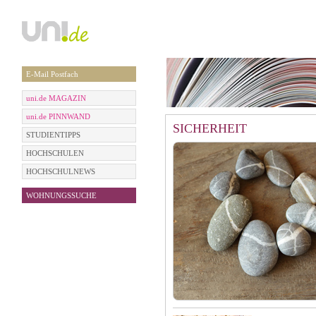
E-Mail Postfach
uni.de MAGAZIN
uni.de PINNWAND
SICHERHEIT
STUDIENTIPPS
HOCHSCHULEN
HOCHSCHULNEWS
WOHNUNGSSUCHE