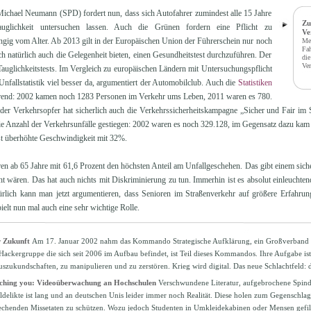
chael Neumann (SPD) fordert nun, dass sich Autofahrer zumindest alle 15 Jahre
Zu
tauglichkeit untersuchen lassen. Auch die Grünen fordern eine Pflicht zu
Ve
ngig vom Alter. Ab 2013 gilt in der Europäischen Union der Führerschein nur noch
Meh
Fah
h natürlich auch die Gelegenheit bieten, einen Gesundheitstest durchzuführen. Der
die
Ve
uglichkeitstests. Im Vergleich zu europäischen Ländern mit Untersuchungspflicht
Unfallstatistik viel besser da, argumentiert der Automobilclub. Auch die
Statistiken
trend: 2002 kamen noch 1283 Personen im Verkehr ums Leben, 2011 waren es 780.
er Verkehrsopfer hat sicherlich auch die Verkehrssicherheitskampagne „Sicher und Fair im 
 die Anzahl der Verkehrsunfälle gestiegen: 2002 waren es noch 329.128, im Gegensatz dazu ka
ist überhöhte Geschwindigkeit mit 32%.
n ab 65 Jahre mit 61,6 Prozent den höchsten Anteil am Unfallgeschehen. Das gibt einem sic
t wären. Das hat auch nichts mit Diskriminierung zu tun. Immerhin ist es absolut einleuchtend
ürlich kann man jetzt argumentieren, dass Senioren im Straßenverkehr auf größere Erfahrun
ielt nun mal auch eine sehr wichtige Rolle.
r Zukunft
Am 17. Januar 2002 nahm das Kommando Strategische Aufklärung, ein Großverband d
 Hackergruppe die sich seit 2006 im Aufbau befindet, ist Teil dieses Kommandos. Ihre Aufgabe is
auszukundschaften, zu manipulieren und zu zerstören. Krieg wird digital. Das neue Schlachtfeld:
tching you: Videoüberwachung an Hochschulen
Verschwundene Literatur, aufgebrochene Spind
ldelikte ist lang und an deutschen Unis leider immer noch Realität. Diese holen zum Gegenschlag
echenden Missetaten zu schützen. Wozu jedoch Studenten in Umkleidekabinen oder Mensen gefil