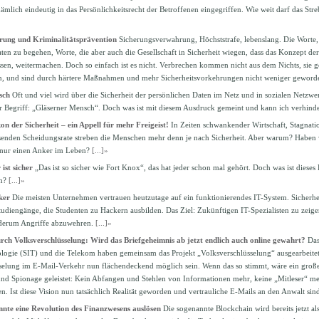
nämlich eindeutig in das Persönlichkeitsrecht der Betroffenen eingegriffen. Wie weit darf das Stre
rung und Kriminalitätsprävention
Sicherungsverwahrung, Höchststrafe, lebenslang. Die Worte,
ten zu begehen, Worte, die aber auch die Gesellschaft in Sicherheit wiegen, dass das Konzept de
sen, weitermachen. Doch so einfach ist es nicht. Verbrechen kommen nicht aus dem Nichts, sie g
 und sind durch härtere Maßnahmen und mehr Sicherheitsvorkehrungen nicht weniger geword
sch
Oft und viel wird über die Sicherheit der persönlichen Daten im Netz und in sozialen Netzwer
der Begriff: „Gläserner Mensch“. Doch was ist mit diesem Ausdruck gemeint und kann ich verhin
 der Sicherheit – ein Appell für mehr Freigeist!
In Zeiten schwankender Wirtschaft, Stagnat
senden Scheidungsrate streben die Menschen mehr denn je nach Sicherheit. Aber warum? Haben
 nur einen Anker im Leben?
[...]»
ist sicher
„Das ist so sicher wie Fort Knox“, das hat jeder schon mal gehört. Doch was ist dieses
ch?
[...]»
ker
Die meisten Unternehmen vertrauen heutzutage auf ein funktionierendes IT-System. Sicherhe
tudiengänge, die Studenten zu Hackern ausbilden. Das Ziel: Zukünftigen IT-Spezialisten zu zeig
derum Angriffe abzuwehren.
[...]»
rch Volksverschlüsselung: Wird das Briefgeheimnis ab jetzt endlich auch online gewahrt?
Das
logie (SIT) und die Telekom haben gemeinsam das Projekt „Volksverschlüsselung“ ausgearbeitet
elung im E-Mail-Verkehr nun flächendeckend möglich sein. Wenn das so stimmt, wäre ein große
und Spionage geleistet: Kein Abfangen und Stehlen von Informationen mehr, keine „Mitleser“ me
en. Ist diese Vision nun tatsächlich Realität geworden und vertrauliche E-Mails an den Anwalt s
nnte eine Revolution des Finanzwesens auslösen
Die sogenannte Blockchain wird bereits jetzt al