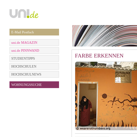
E-Mail Postfach
uni.de MAGAZIN
uni.de PINNWAND
FARBE ERKENNEN
STUDIENTIPPS
HOCHSCHULEN
HOCHSCHULNEWS
WOHNUNGSSUCHE