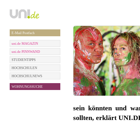
E-Mail Postfach
uni.de MAGAZIN
uni.de PINNWAND
STUDIENTIPPS
HOCHSCHULEN
HOCHSCHULNEWS
WOHNUNGSSUCHE
sein könnten und wa
sollten, erklärt UNI.D