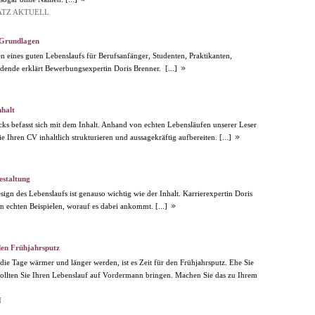
ATZ AKTUELL
 Grundlagen
n eines guten Lebenslaufs für Berufsanfänger, Studenten, Praktikanten,
ldende erklärt Bewerbungsexpertin Doris Brenner.
[...]
nhalt
cks befasst sich mit dem Inhalt. Anhand von echten Lebensläufen unserer Leser
ie Ihren CV inhaltlich strukturieren und aussagekräftig aufbereiten.
[...]
estaltung
ign des Lebenslaufs ist genauso wichtig wie der Inhalt. Karrierexpertin Doris
n echten Beispielen, worauf es dabei ankommt.
[...]
den Frühjahrsputz
die Tage wärmer und länger werden, ist es Zeit für den Frühjahrsputz. Ehe Sie
ollten Sie Ihren Lebenslauf auf Vordermann bringen. Machen Sie das zu Ihrem
N