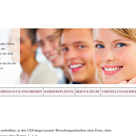
halbe Miete,
 mit
r für dich
s
e du für die
st.
LEBENSLAUF & ANSCHREIBEN
KARRIEREPLANUNG
BERUF & RECHT
VORSTELLUNGSGESPR
h undenkbar, in den USA längst normal: Bewerbungsschreiben ohne Fotos, ohne
sogar ohne Namen.
[...]