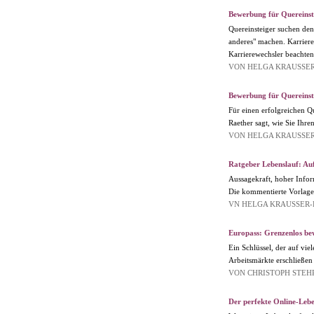
Bewerbung für Quereinste
Quereinsteiger suchen den
anderes" machen. Karriere
Karrierewechsler beachten
VON HELGA KRAUSSE
Bewerbung für Quereinst
Für einen erfolgreichen Qu
Raether sagt, wie Sie Ihre
VON HELGA KRAUSSE
Ratgeber Lebenslauf: Au
Aussagekraft, hoher Inform
Die kommentierte Vorlage 
VN HELGA KRAUSSER
Europass: Grenzenlos be
Ein Schlüssel, der auf vie
Arbeitsmärkte erschließen 
VON CHRISTOPH STEH
Der perfekte Online-Lebe