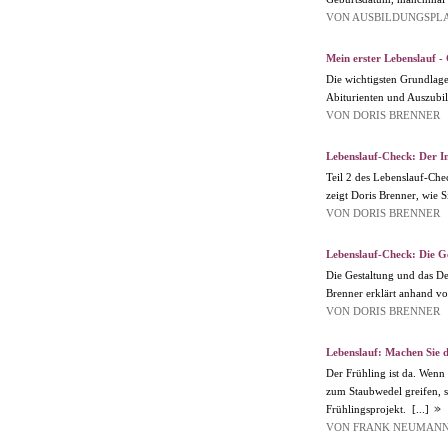
VON AUSBILDUNGSPL
Mein erster Lebenslauf -
Die wichtigsten Grundlage
Abiturienten und Auszubi
VON DORIS BRENNER
Lebenslauf-Check: Der I
Teil 2 des Lebenslauf-Che
zeigt Doris Brenner, wie S
VON DORIS BRENNER
Lebenslauf-Check: Die G
Die Gestaltung und das Des
Brenner erklärt anhand vo
VON DORIS BRENNER
Lebenslauf: Machen Sie 
Der Frühling ist da. Wenn 
zum Staubwedel greifen, s
Frühlingsprojekt.
[...]
VON FRANK NEUMAN