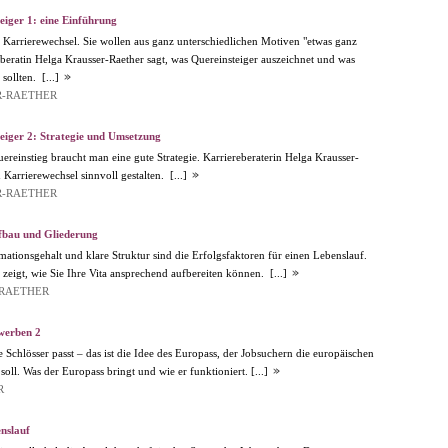
iger 1: eine Einführung
 Karrierewechsel. Sie wollen aus ganz unterschiedlichen Motiven "etwas ganz
beratin Helga Krausser-Raether sagt, was Quereinsteiger auszeichnet und was
 sollten.
[...]
R-RAETHER
eiger 2: Strategie und Umsetzung
ereinstieg braucht man eine gute Strategie. Karriereberaterin Helga Krausser-
n Karrierewechsel sinnvoll gestalten.
[...]
R-RAETHER
fbau und Gliederung
ationsgehalt und klare Struktur sind die Erfolgsfaktoren für einen Lebenslauf.
zeigt, wie Sie Ihre Vita ansprechend aufbereiten können.
[...]
-RAETHER
werben 2
le Schlösser passt – das ist die Idee des Europass, der Jobsuchern die europäischen
soll. Was der Europass bringt und wie er funktioniert.
[...]
R
nslauf