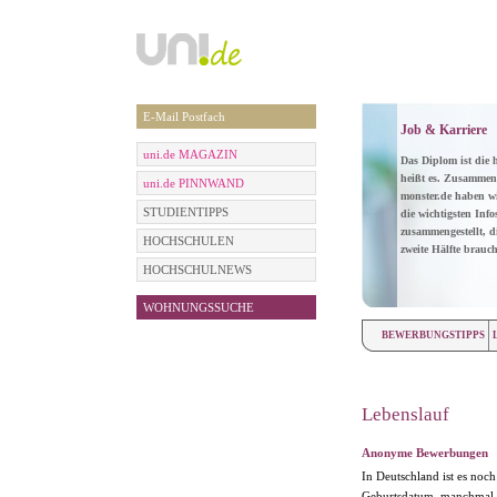
E-Mail Postfach
Job & Karriere
uni.de MAGAZIN
Das Diplom ist die 
heißt es. Zusammen
uni.de PINNWAND
monster.de haben wi
STUDIENTIPPS
die wichtigsten Info
zusammengestellt, di
HOCHSCHULEN
zweite Hälfte brauch
HOCHSCHULNEWS
WOHNUNGSSUCHE
BEWERBUNGSTIPPS
Lebenslauf
Anonyme Bewerbungen
In Deutschland ist es noc
Geburtsdatum, manchmal 