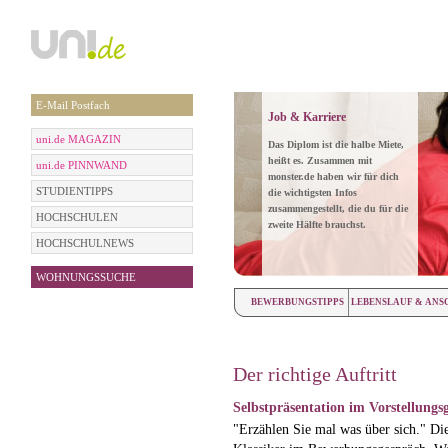
E-Mail Postfach
Job & Karriere
uni.de MAGAZIN
Das Diplom ist die halbe Miete,
heißt es. Zusammen mit
uni.de PINNWAND
monster.de haben wir für dich
STUDIENTIPPS
die wichtigsten Infos
zusammengestellt, die du für die
HOCHSCHULEN
zweite Hälfte brauchst.
HOCHSCHULNEWS
WOHNUNGSSUCHE
BEWERBUNGSTIPPS
LEBENSLAUF & ANS
Der richtige Auftritt
Selbstpräsentation im Vorstellungs
"Erzählen Sie mal was über sich." Die