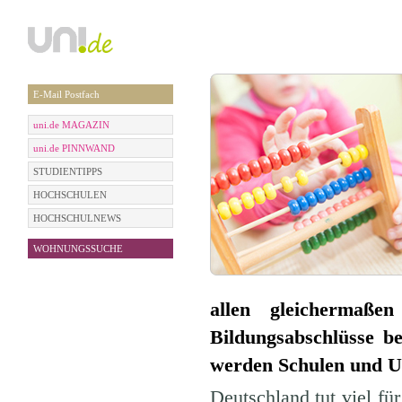
E-Mail Postfach
uni.de MAGAZIN
uni.de PINNWAND
STUDIENTIPPS
HOCHSCHULEN
HOCHSCHULNEWS
WOHNUNGSSUCHE
allen gleichermaße
Bildungsabschlüsse b
werden Schulen und Uni
Deutschland tut viel fü