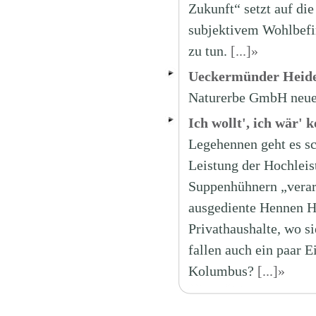
Zukunft“ setzt auf di
subjektivem Wohlbefi
zu tun.
[...]»
Ueckermünder Heide:
Naturerbe GmbH neue
Ich wollt', ich wär' 
Legehennen geht es sch
Leistung der Hochleis
Suppenhühnern „verarb
ausgediente Hennen Ho
Privathaushalte, wo s
fallen auch ein paar E
Kolumbus?
[...]»