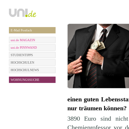
E-Mail Postfach
uni.de MAGAZIN
uni.de PINNWAND
STUDIENTIPPS
HOCHSCHULEN
HOCHSCHULNEWS
WOHNUNGSSUCHE
einen guten Lebenssta
nur träumen können?
3890 Euro sind nicht
Chemieprofessor vor d