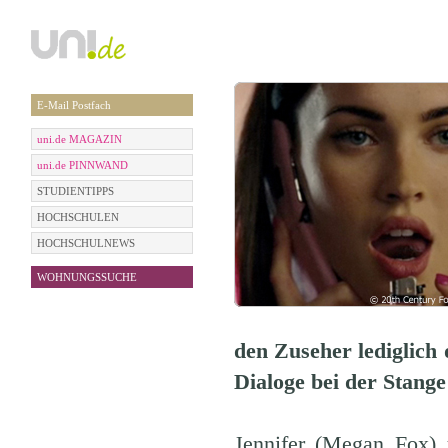
E-Mail Postfach
uni.de MAGAZIN
uni.de PINNWAND
STUDIENTIPPS
HOCHSCHULEN
HOCHSCHULNEWS
WOHNUNGSSUCHE
den Zuseher lediglich
Dialoge bei der Stange 
Jennifer (Megan Fox) 