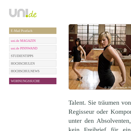
E-Mail Postfach
uni.de MAGAZIN
uni.de PINNWAND
STUDIENTIPPS
HOCHSCHULEN
HOCHSCHULNEWS
WOHNUNGSSUCHE
Talent. Sie träumen von
Regisseur oder Kompon
unter den Absolventen,
kein Freibrief für ei