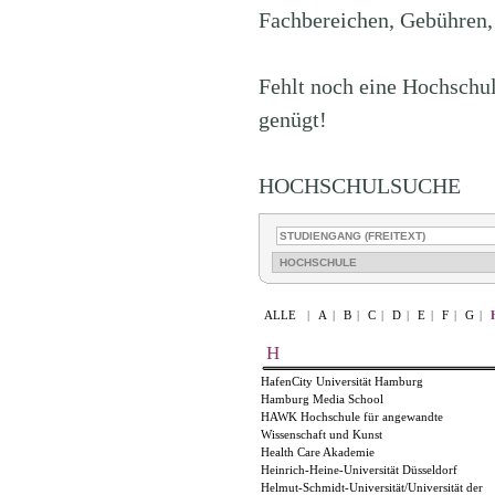
Fachbereichen, Gebühren,
Fehlt noch eine Hochschul
genügt!
HOCHSCHULSUCHE
ALLE
|
A
|
B
|
C
|
D
|
E
|
F
|
G
|
H
HafenCity Universität Hamburg
Hamburg Media School
HAWK Hochschule für angewandte
Wissenschaft und Kunst
Health Care Akademie
Heinrich-Heine-Universität Düsseldorf
Helmut-Schmidt-Universität/Universität der