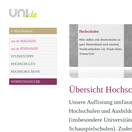
E-Mail Postfach
Hochschulen
Hier stellen sich Hochschulen in
uni.de MAGAZIN
ganz Deutschland und unseren
uni.de PINNWAND
Nachbarländern vor. Finde deine
Traum-Uni!
STUDIENTIPPS
HOCHSCHULEN
HOCHSCHULNEWS
WOHNUNGSSUCHE
Übersicht Hochsc
Unsere Auflistung umfasst 
Hochschulen und Ausbildu
(insbesondere Universitä
Schauspielschulen). Zudem