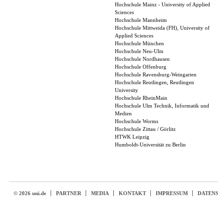
Hochschule Mainz - University of Applied
Sciences
Hochschule Mannheim
Hochschule Mittweida (FH), University of
Applied Sciences
Hochschule München
Hochschule Neu-Ulm
Hochschule Nordhausen
Hochschule Offenburg
Hochschule Ravensburg-Weingarten
Hochschule Reutlingen, Reutlingen
University
Hochschule RheinMain
Hochschule Ulm Technik, Informatik und
Medien
Hochschule Worms
Hochschule Zittau / Görlitz
HTWK Leipzig
Humboldt-Universität zu Berlin
© 2026 uni.de
PARTNER
MEDIA
KONTAKT
IMPRESSUM
DATEN