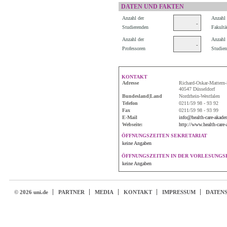
DATEN UND FAKTEN
Anzahl der
Anzahl 
-
Studierenden
Fakultä
Anzahl der
Anzahl 
-
Professoren
Studien
KONTAKT
Adresse
Richard-Oskar-Mattern-S
40547 Düsseldorf
Bundesland|Land
Nordrhein-Westfalen
Telefon
0211/59 98 - 93 92
Fax
0211/59 98 - 93 99
E-Mail
info@health-care-akade
Webseite:
http://www.health-care-
ÖFFNUNGSZEITEN SEKRETARIAT
keine Angaben
ÖFFNUNGSZEITEN IN DER VORLESUNGSF
keine Angaben
© 2026 uni.de
PARTNER
MEDIA
KONTAKT
IMPRESSUM
DATEN