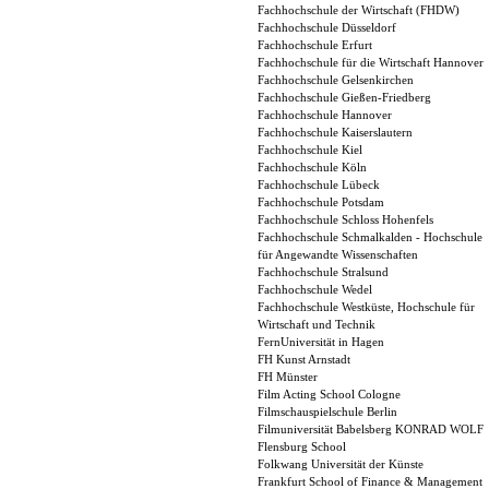
Fachhochschule der Wirtschaft (FHDW)
Fachhochschule Düsseldorf
Fachhochschule Erfurt
Fachhochschule für die Wirtschaft Hannover
Fachhochschule Gelsenkirchen
Fachhochschule Gießen-Friedberg
Fachhochschule Hannover
Fachhochschule Kaiserslautern
Fachhochschule Kiel
Fachhochschule Köln
Fachhochschule Lübeck
Fachhochschule Potsdam
Fachhochschule Schloss Hohenfels
Fachhochschule Schmalkalden - Hochschule
für Angewandte Wissenschaften
Fachhochschule Stralsund
Fachhochschule Wedel
Fachhochschule Westküste, Hochschule für
Wirtschaft und Technik
FernUniversität in Hagen
FH Kunst Arnstadt
FH Münster
Film Acting School Cologne
Filmschauspielschule Berlin
Filmuniversität Babelsberg KONRAD WOLF
Flensburg School
Folkwang Universität der Künste
Frankfurt School of Finance & Management