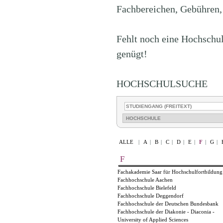
Fachbereichen, Gebühren,
Fehlt noch eine Hochschul
genügt!
HOCHSCHULSUCHE
ALLE
|
A
|
B
|
C
|
D
|
E
|
F
|
G
|
F
Fachakademie Saar für Hochschulfortbildung
Fachhochschule Aachen
Fachhochschule Bielefeld
Fachhochschule Deggendorf
Fachhochschule der Deutschen Bundesbank
Fachhochschule der Diakonie - Diaconia -
University of Applied Sciences