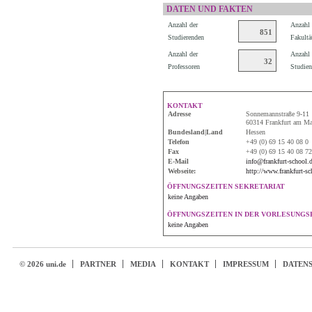
DATEN UND FAKTEN
Anzahl der
Anzahl 
851
Studierenden
Fakultä
Anzahl der
Anzahl 
32
Professoren
Studien
KONTAKT
Adresse
Sonnemannstraße 9-11
60314 Frankfurt am Ma
Bundesland|Land
Hessen
Telefon
+49 (0) 69 15 40 08 0
Fax
+49 (0) 69 15 40 08 7
E-Mail
info@frankfurt-school.
Webseite:
http://www.frankfurt-sc
ÖFFNUNGSZEITEN SEKRETARIAT
keine Angaben
ÖFFNUNGSZEITEN IN DER VORLESUNGSF
keine Angaben
© 2026 uni.de
PARTNER
MEDIA
KONTAKT
IMPRESSUM
DATEN