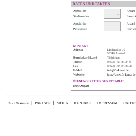
DATEN UND FAKTEN
Anzahl der
Anzahl 
-
Studierenden
Fakultä
Anzahl der
Anzahl 
-
Professoren
Studien
KONTAKT
Adresse
Lindenallee 10
99310 Arnstadt
Bundesland|Land
Thüringen
Telefon
03628 - 91 85 34-0
Fax
03628 - 91 85 34-44
E-Mail
info@fh-kunst.de
Webseite:
http://www.fh-kunst.de
ÖFFNUNGSZEITEN SEKRETARIAT
keine Angabe
© 2026 uni.de
PARTNER
MEDIA
KONTAKT
IMPRESSUM
DATEN