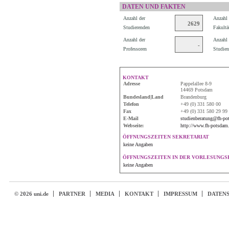
DATEN UND FAKTEN
Anzahl der
Anzahl 
2629
Studierenden
Fakultä
Anzahl der
Anzahl 
-
Professoren
Studien
KONTAKT
Adresse
Pappelallee 8-9
14469 Potsdam
Bundesland|Land
Brandenburg
Telefon
+49 (0) 331 580 00
Fax
+49 (0) 331 580 29 99
E-Mail
studienberatung@fh-po
Webseite:
http://www.fh-potsdam.
ÖFFNUNGSZEITEN SEKRETARIAT
keine Angaben
ÖFFNUNGSZEITEN IN DER VORLESUNGSF
keine Angaben
© 2026 uni.de
PARTNER
MEDIA
KONTAKT
IMPRESSUM
DATEN