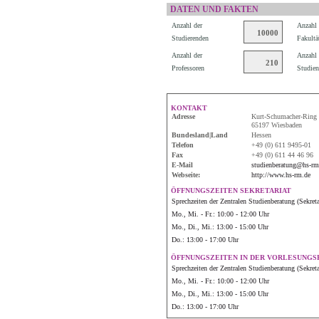
DATEN UND FAKTEN
Anzahl der
Anzahl 
10000
Studierenden
Fakultä
Anzahl der
Anzahl 
210
Professoren
Studien
KONTAKT
Adresse
Kurt-Schumacher-Ring
65197 Wiesbaden
Bundesland|Land
Hessen
Telefon
+49 (0) 611 9495-01
Fax
+49 (0) 611 44 46 96
E-Mail
studienberatung@hs-rm
Webseite:
http://www.hs-rm.de
ÖFFNUNGSZEITEN SEKRETARIAT
Sprechzeiten der Zentralen Studienberatung (Sekreta
Mo., Mi. - Fr.: 10:00 - 12:00 Uhr
Mo., Di., Mi.: 13:00 - 15:00 Uhr
Do.: 13:00 - 17:00 Uhr
ÖFFNUNGSZEITEN IN DER VORLESUNGSF
Sprechzeiten der Zentralen Studienberatung (Sekreta
Mo., Mi. - Fr.: 10:00 - 12:00 Uhr
Mo., Di., Mi.: 13:00 - 15:00 Uhr
Do.: 13:00 - 17:00 Uhr