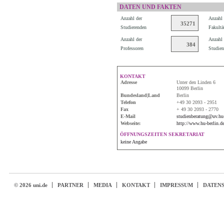
DATEN UND FAKTEN
Anzahl der
Anzahl 
35271
Studierenden
Fakultä
Anzahl der
Anzahl 
384
Professoren
Studien
KONTAKT
Adresse
Unter den Linden 6
10099 Berlin
Bundesland|Land
Berlin
Telefon
+49 30 2093 - 2951
Fax
+ 49 30 2093 - 2770
E-Mail
studienberatung@uv.hu-
Webseite:
http://www.hu-berlin.d
ÖFFNUNGSZEITEN SEKRETARIAT
keine Angabe
© 2026 uni.de
PARTNER
MEDIA
KONTAKT
IMPRESSUM
DATEN