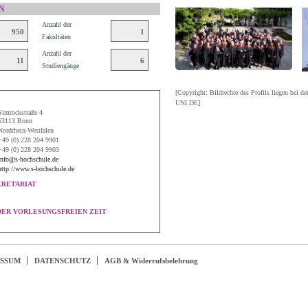
N
Anzahl der
950
1
Fakultäten
Anzahl der
11
6
Studiengänge
[Copyright: Bildrechte des Profils liegen bei de
UNI.DE]
Simrockstraße 4
53113 Bonn
Nordrhein-Westfalen
+49 (0) 228 204 9901
+49 (0) 228 204 9903
info@s-hochschule.de
http://www.s-hochschule.de
KRETARIAT
DER VORLESUNGSFREIEN ZEIT
ESSUM
DATENSCHUTZ
AGB & Widerrufsbelehrung