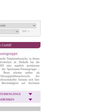
onn GmbH
inanzgruppe
mehr Tätigkeitsbereiche, in denen
forderlich ist. Deshalb hat die
03 eine staatlich anerkannte
 der Sparkassen-Finanzgruppe -
- Bonn arbeitet seither als
rungskräftenachwuchs der
Nachwuchskräfte können sich hier
 Berufstätigkeit auf höchstem
STUDIENGÄNGE
GEBÜHREN