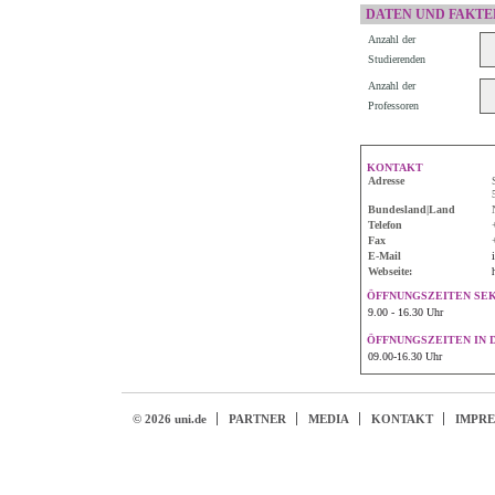
DATEN UND FAKTE
Anzahl der
Studierenden
Anzahl der
Professoren
KONTAKT
Adresse
Bundesland|Land
Telefon
Fax
E-Mail
Webseite:
ÖFFNUNGSZEITEN SE
9.00 - 16.30 Uhr
ÖFFNUNGSZEITEN IN 
09.00-16.30 Uhr
© 2026 uni.de
PARTNER
MEDIA
KONTAKT
IMPR