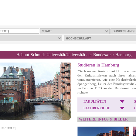
Helmut-Schmidt-Universität/Universität der Bundeswehr Hamburg
Studieren in Hamburg
"Nach meiner Ansicht hast Du die einmal
den Kultusministern nach ihrer jahrel
vorzuexerzieren, wie eine Hochschulref
Spangenberg, Leiter des Bundespräsidial
im Februar 1973 an den Bundesminister
richtete.
FAKULTÄTEN
FACHBEREICHE
WEITERE INFOS & BILDER
CHSCHULE |