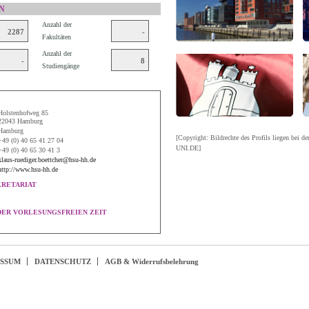
N
Anzahl der
2287
-
Fakultäten
Anzahl der
-
8
Studiengänge
Holstenhofweg 85
22043 Hamburg
Hamburg
[Copyright: Bildrechte des Profils liegen bei de
+49 (0) 40 65 41 27 04
UNI.DE]
+49 (0) 40 65 30 41 3
klaus-ruediger.boettcher@hsu-hh.de
http://www.hsu-hh.de
KRETARIAT
DER VORLESUNGSFREIEN ZEIT
ESSUM
DATENSCHUTZ
AGB & Widerrufsbelehrung