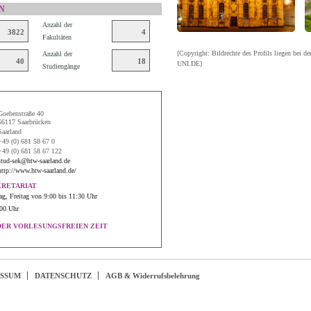
N
Anzahl der
3822
4
Fakultäten
[Copyright: Bildrechte des Profils liegen bei de
Anzahl der
40
18
UNI.DE]
Studiengänge
Goebenstraße 40
66117 Saarbrücken
Saarland
+49 (0) 681 58 67 0
+49 (0) 681 58 67 122
stud-sek@htw-saarland.de
http://www.htw-saarland.de/
KRETARIAT
g, Freitag von 9:00 bis 11:30 Uhr
00 Uhr
DER VORLESUNGSFREIEN ZEIT
ESSUM
DATENSCHUTZ
AGB & Widerrufsbelehrung