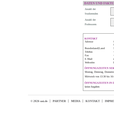
DATEN UND FAKTE
Anzahl der
Studierenden
Anzahl der
Professoren
KONTAKT
Adresse
Bundesland|Land
Telefon
Fax
E-Mail
Webseite:
ÖFFNUNGSZEITEN SE
Montag, Dienstag, Donnersta
Mittwoch von 13:30 bis 16:
ÖFFNUNGSZEITEN IN 
keine Angaben
© 2026 uni.de
PARTNER
MEDIA
KONTAKT
IMPR