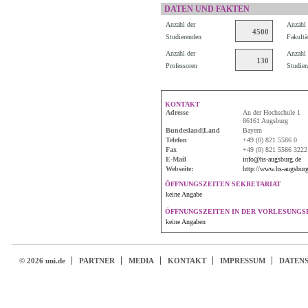
DATEN UND FAKTEN
Anzahl der
Anzahl 
4500
Studierenden
Fakultä
Anzahl der
Anzahl 
130
Professoren
Studien
KONTAKT
Adresse
An der Hochschule 1
86161 Augsburg
Bundesland|Land
Bayern
Telefon
+49 (0) 821 5586 0
Fax
+49 (0) 821 5586 3222
E-Mail
info@hs-augsburg.de
Webseite:
http://www.hs-augsburg
ÖFFNUNGSZEITEN SEKRETARIAT
keine Angabe
ÖFFNUNGSZEITEN IN DER VORLESUNGSF
keine Angaben
© 2026 uni.de
PARTNER
MEDIA
KONTAKT
IMPRESSUM
DATEN