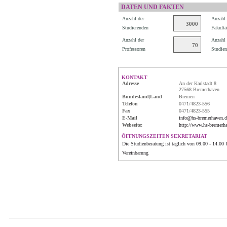
DATEN UND FAKTEN
Anzahl der
Anzahl 
3000
Studierenden
Fakultä
Anzahl der
Anzahl 
70
Professoren
Studien
KONTAKT
Adresse
An der Karlstadt 8
27568 Bremerhaven
Bundesland|Land
Bremen
Telefon
0471/4823-556
Fax
0471/4823-555
E-Mail
info@hs-bremerhaven.d
Webseite:
http://www.hs-bremerh
ÖFFNUNGSZEITEN SEKRETARIAT
Die Studienberatung ist täglich von 09.00 - 14.00 U
Vereinbarung