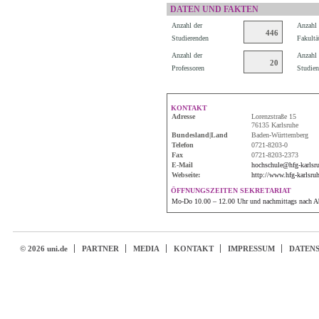
DATEN UND FAKTEN
Anzahl der
Anzahl 
446
Studierenden
Fakultä
Anzahl der
Anzahl 
20
Professoren
Studien
KONTAKT
Adresse
Lorenzstraße 15
76135 Karlsruhe
Bundesland|Land
Baden-Württemberg
Telefon
0721-8203-0
Fax
0721-8203-2373
E-Mail
hochschule@hfg-karlsru
Webseite:
http://www.hfg-karlsruh
ÖFFNUNGSZEITEN SEKRETARIAT
Mo-Do 10.00 – 12.00 Uhr und nachmittags nach Ab
© 2026 uni.de
PARTNER
MEDIA
KONTAKT
IMPRESSUM
DATEN