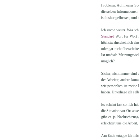
Problems. Auf meiner Suche
die selben Informationen 
ist bisher geflossen, und s
Ich suche weiter. Was ich
Standard
Wort für Wort 
höchstwahrscheinlich eine
oder gar nicht überarbei
Ist mediale Meinungsvielf
möglich?
Sicher, nicht immer sind d
der Arbeiter, andere konz
wie persönlich ist meine
haben. Unterliege ich sel
Es scheint fast so. Ich h
die Situation vor Ort an
gibt es ja Nachrichtenag
erleichtert uns die Arbeit,
Am Ende ertappe ich mich