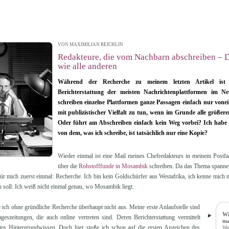
VON MAXIMILIAN REICHLIN
| 17.11.2014 15:14
Redakteure, die vom Nachbarn abschreiben – Der
wie alle anderen
Während der Recherche zu meinem letzten Artikel ist 
Berichterstattung der meisten Nachrichtenplattformen im Netz
schreiben einzelne Plattformen ganze Passagen einfach nur vone
mit publizistischer Vielfalt zu tun, wenn im Grunde alle größere
Oder führt am Abschreiben einfach kein Weg vorbei? Ich habe d
von dem, was ich schreibe, ist tatsächlich nur eine Kopie?
Wieder einmal ist eine Mail meines Chefredakteurs in meinem Postfach
über die
Rohstofffunde in Mosambik
schreiben. Da das Thema spannen
für mich zuerst einmal: Recherche. Ich bin kein Goldschürfer aus Westafrika, ich kenne mich
n soll: Ich weiß nicht einmal genau, wo Mosambik liegt.
h ohne gründliche Recherche überhaupt nicht aus. Meine erste Anlaufstelle sind
Wi
geszeitungen, die auch online vertreten sind. Deren Berichterstattung vermittelt
ma
rtes Hintergrundwissen. Doch hier stoße ich schon auf die ersten Anzeichen des
Wo