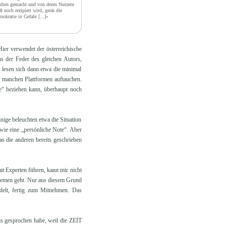
ien gemacht und von deren Nutzern
ß noch rezipiert wird, gerät die
okratie in Gefahr
[...]»
Hier verwendet der österreichische
s der Feder des gleichen Autors,
h lesen sich dann etwa die minimal
o manchen Plattformen auftauchen.
ste“ beziehen kann, überhaupt noch
inige beleuchten etwa die Situation
 wie eine „persönliche Note“. Aber
s die anderen bereits geschrieben
it Experten führen, kann mir nicht
Themen geht. Nur aus diesem Grund
ndelt, fertig zum Mitnehmen. Das
ls gesprochen habe, weil die ZEIT