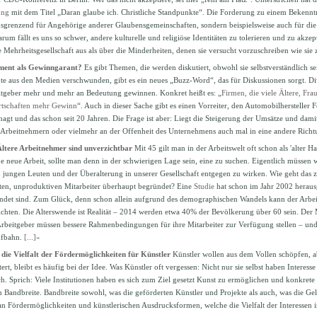
ung
mit dem Titel „Daran glaube ich. Christliche Standpunkte“. Die Forderung zu einem Bekenntnis
usgrenzend für Angehörige anderer Glaubensgemeinschaften, sondern beispielsweise auch für die 
rum fällt es uns so schwer, andere kulturelle und religiöse Identitäten zu tolerieren und zu akze
 Mehrheitsgesellschaft aus als über die Minderheiten, denen sie versucht vorzuschreiben wie sie
ment als Gewinngarant?
Es gibt Themen, die werden diskutiert, obwohl sie selbstverständlich sei
e aus den Medien verschwunden, gibt es ein neues „Buzz-Word“, das für Diskussionen sorgt. Di
itgeber mehr und mehr an Bedeutung gewinnen. Konkret heißt es: „
Firmen, die viele Ältere, Fr
irtschaften mehr Gewinn
“. Auch in dieser Sache gibt es einen Vorreiter, den Automobilhersteller F
nagt und das schon seit 20 Jahren. Die Frage ist aber: Liegt die Steigerung der Umsätze und dam
an Arbeitnehmern oder vielmehr an der Offenheit des Unternehmens auch mal in eine andere Richt
Ältere Arbeitnehmer sind unverzichtbar
Mit 45 gilt man in der Arbeitswelt oft schon als 'alter H
ne neue Arbeit, sollte man denn in der schwierigen Lage sein, eine zu suchen. Eigentlich müssen 
ungen Leuten und der Überalterung in unserer Gesellschaft entgegen zu wirken. Wie geht das 
ten, unproduktiven Mitarbeiter überhaupt begründet? Eine
Studie
hat schon im Jahr 2002 heraus
ndet sind. Zum Glück, denn schon allein aufgrund des demographischen Wandels kann der Arbeit
chten. Die Alterswende ist Realität – 2014 werden etwa 40% der Bevölkerung über 60 sein. Der 
 Arbeitgeber müssen bessere Rahmenbedingungen für ihre Mitarbeiter zur Verfügung stellen – un
ufbahn.
[...]»
 die Vielfalt der Fördermöglichkeiten für Künstler
Künstler wollen aus dem Vollen schöpfen, 
ert, bleibt es häufig bei der Idee. Was Künstler oft vergessen: Nicht nur sie selbst haben Interesse
h. Sprich: Viele Institutionen haben es sich zum Ziel gesetzt Kunst zu ermöglichen und konkrete 
 Bandbreite. Bandbreite sowohl, was die geförderten Künstler und Projekte als auch, was die Gel
an Fördermöglichkeiten und künstlerischen Ausdrucksformen, welche die Vielfalt der Interessen i