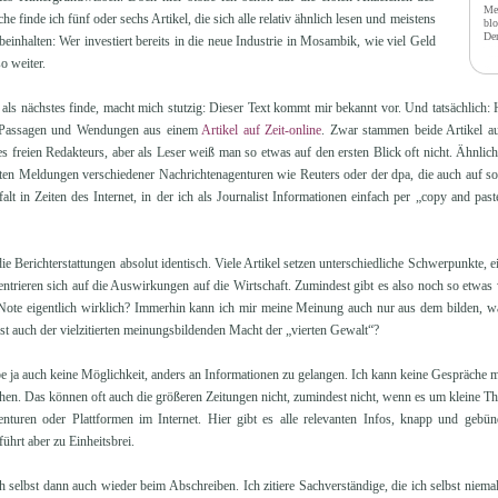
Med
 finde ich fünf oder sechs Artikel, die sich alle relativ ähnlich lesen und meistens
blo
Dem
beinhalten: Wer investiert bereits in die neue Industrie in Mosambik, wie viel Geld
o weiter.
 als nächstes finde, macht mich stutzig: Dieser Text kommt mir bekannt vor. Und tatsächlich: 
Passagen und Wendungen aus einem
Artikel auf Zeit-online
. Zwar stammen beide Artikel au
s freien Redakteurs, aber als Leser weiß man so etwas auf den ersten Blick oft nicht. Ähnlic
teten Meldungen verschiedener Nachrichtenagenturen wie Reuters oder der dpa, die auch auf s
alt in Zeiten des Internet, in der ich als Journalist Informationen einfach per „copy and pa
ie Berichterstattungen absolut identisch. Viele Artikel setzen unterschiedliche Schwerpunkte, e
entrieren sich auf die Auswirkungen auf die Wirtschaft. Zumindest gibt es also noch so etwas
 Note eigentlich wirklich? Immerhin kann ich mir meine Meinung auch nur aus dem bilden, wa
bst auch der vielzitierten meinungsbildenden Macht der „vierten Gewalt“?
abe ja auch keine Möglichkeit, anders an Informationen zu gelangen. Ich kann keine Gespräche m
sehen. Das können oft auch die größeren Zeitungen nicht, zumindest nicht, wenn es um kleine 
enturen oder Plattformen im Internet. Hier gibt es alle relevanten Infos, knapp und gebü
 führt aber zu Einheitsbrei.
 selbst dann auch wieder beim Abschreiben. Ich zitiere Sachverständige, die ich selbst niema