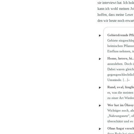
sie interviewt hat. Ich ho
kann ich wohl meinen Job
hoffen, dass meine Leser 
den wir heute noch erwart
Gebietsfremde Pf
Gebiete eingeschl
heimischen Pflanz
Einfluss nehmen, i
Homo, hetero, bi...
auszuleben. Doch d
Dabei waren gleich
gegengeschlechtlic
Umstände.
[...]»
Rund, oval, länglic
es, was die meisten
zu einer Art Wieder
Wer hat im Ökosys
Wichtiger noch, al
„Nahrungsnetz“, ob
überschätzt und es
Ohne Angst versch
ihrer Rede bei eine