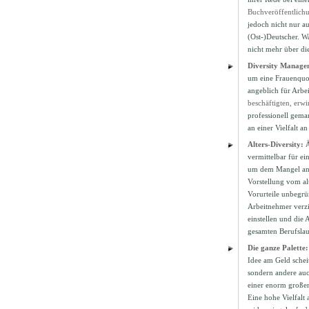
Buchveröffentlich
jedoch nicht nur a
(Ost-)Deutscher. Wa
nicht mehr über die
Diversity Manage
um eine Frauenquot
angeblich für Arbe
beschäftigten, erw
professionell gema
an einer Vielfalt 
Alters-Diversity: 
vermittelbar für ei
um dem Mangel an j
Vorstellung vom al
Vorurteile unbegrü
Arbeitnehmer verzi
einstellen und die
gesamten Berufsla
Die ganze Palette:
Idee am Geld scheit
sondern andere auc
einer enorm großen
Eine hohe Vielfalt 