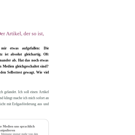
 Artikel, der so ist,
mir etwas aufgefallen: Die
 ist absolut gleichartig. Oft
inander ab. Hat das noch etwas
n Medien gleichgeschaltet sind?
en Selbsttest gewagt. Wie viel
 gelandet. Ich soll einen Artikel
d klingt mache ich mich sofort an
 nicht mit Erdgasförderung aus und
e Medien uns sprachlich
nipulieren
 Meinung immer mehr von den