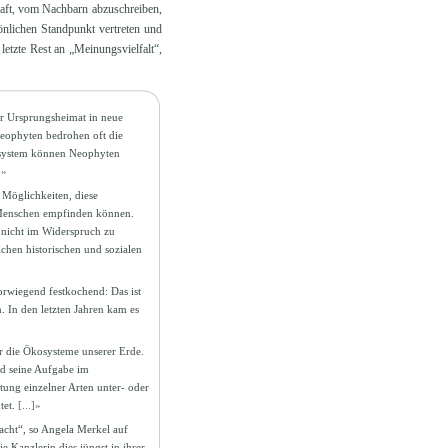
schaft, vom Nachbarn abzuschreiben,
nlichen Standpunkt vertreten und
letzte Rest an „Meinungsvielfalt“,
er Ursprungsheimat in neue
eophyten bedrohen oft die
ssystem können Neophyten
]»
 Möglichkeiten, diese
e Menschen empfinden können.
 nicht im Widerspruch zu
chen historischen und sozialen
rwiegend festkochend: Das ist
. In den letzten Jahren kam es
ür die Ökosysteme unserer Erde.
nd seine Aufgabe im
tung einzelner Arten unter- oder
tet.
[...]»
acht“, so Angela Merkel auf
e Kanzlerin dies jüngst in ihrer