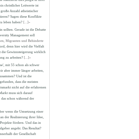
 christlicher Leitwerte ist
große Anzahl atheistischer
ptieren? Sagen diese Konflikte
 zu leben haben?
[...]»
n sollten. Gerade ist die Debatte
versity Management soll
auen, Migranten und Behinderte
ord, denn hier wird die Vielfalt
it die Gewinnsteigerung wirklich
ung zu arbeiten?
[...]»
ase', mit 55 schon als schwer
wir aber immer länger arbeiten,
zusammen? Und ist die
gefunden, dass die meisten
smarkt nicht auf die erfahrenen
Markt muss sich darauf
d das schon während der
aber wenn die Umsetzung einer
 an der Realisierung ihrer Idee,
Projekte fördern. Und das in
dgeber angeht. Das Resultat?
nnerhalb der Gesellschaft