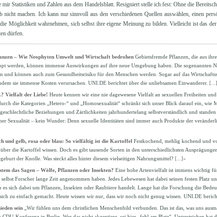
le mir Statistiken und Zahlen aus dem Handelsblatt. Resigniert stelle ich fest: Ohne die Bereit
 nicht machen. Ich kann nur sinnvoll aus den verschiedenen Quellen auswählen, einen persö
die Möglichkeit wahrnehmen, sich selbst ihre eigene Meinung zu bilden. Vielleicht ist das der 
en dürfen.
lanzen – Wie Neophyten Umwelt und Wirtschaft bedrohen
Gebietsfremde Pflanzen, die aus ihr
eppt werden, können immense Auswirkungen auf ihre neue Umgebung haben. Die sogenannten N
en und können auch zum Gesundheitsrisiko für den Menschen werden. Sogar auf das Wirtschaft
ndem sie immense Kosten verursachen. UNI.DE berichtet über die unliebsamen Einwanderer.
[...
? Vielfalt der Liebe!
Heute kennen wir eine nie dagewesene Vielfalt an sexuellen Freiheiten und
urch die Kategorien „Hetero-“ und „Homosexualität“ schränkt sich unser Blick darauf ein, wi
geschlechtliche Beziehungen und Zärtlichkeiten jahrhundertelang selbstverständlich und standen
her Sexualität – kein Wunder: Denn sexuelle Identitäten sind immer auch Produkte der veränderli
h und gelb, rosa oder blau: So vielfältig ist die Kartoffel
Festkochend, mehlig kochend und vo
 über die Kartoffel wissen. Doch es gibt tausende Sorten in den unterschiedlichsten Ausprägungen
geburt der Knolle. Was steckt alles hinter diesem vielseitigen Nahrungsmittel?
[...]»
tem das Sagen – Wölfe, Pflanzen oder Insekten?
Eine hohe Artenvielfalt ist immens wichtig f
s selbst Forscher lange Zeit angenommen haben. Jedes Lebewesen hat dabei seinen festen Platz u
 es sich dabei um Pflanzen, Insekten oder Raubtiere handelt. Lange hat die Forschung die Bedeu
 sich zu einfach gemacht. Heute wissen wir nur, dass wir noch nicht genug wissen. UNI.DE berich
ieden sein
„Wir fühlen uns dem christlichen Menschenbild verbunden. Das ist das, was uns ausm
r CDU-Konferenz in Berlin. Wer das nicht akzeptiere, sei hier „fehl am Platz“. Unterstrichen hat di