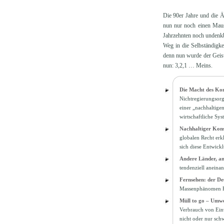
Die 90er Jahre und die Ä
nun nur noch einen Maus
Jahrzehnten noch undenkb
Weg in die Selbständigk
denn nun wurde der Geist
nun: 3,2,1 … Meins.
Die Macht des Kons
Nichtregierungsorg
einer „nachhaltigen
wirtschaftliche Sys
Nachhaltiger Kon
globalen Recht erk
sich diese Entwic
Andere Länder, a
tendenziell aneina
Fernsehen: der De
Massenphänomen Fer
Müll to go – Umwe
Verbrauch von Einw
nicht oder nur sch