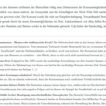
ra des Internets eröffneten der Menschheit völlig neue Dimensionen der Konsummöglichkeit
klick von einem entfernt, die Anonymität und die Schnelligkeit des Word Wide Web machte
ar gewesen wäre. Der Konsum wurde für viele zur Hauptbeschäftigung, Versandhandel floriert
eit gerade durch die neuen Absatzmöglichkeiten im Netz. Auktionshäuser wie eBay ließen K
 des Handelns und Bietens wieder in die Wohnstube gebracht: Galt früher der Handschlag, um
umenten – Illusion oder einflussreiche Kraft?
Die Weltwirtschaft steht in den letzten Jahren u
anisationen und Initiativen. Vom immensen Verbrauch fossiler Brennstoffe hin zur erwiesenen Fr
 Gesellschaft“ sind die Wohlstandsländer, so Kritiker, noch weit entfernt. Der Konsument habe j
tem zum Besseren zu verändern – eine Macht, derer er sich noch nicht ausreichend bewusst ist.
[.
sum
Beim Erdgipfel in Rio 1992 wurde die nachhaltige Entwicklung von über hundert Staaten-
lärt. Neben der Bekämpfung von Armut war hierbei der nachhaltige Konsum oberstes Ziel. Einun
klung noch immer am Anfang.
[...]»
ndere Konsumgewohnheiten?
Durch die Globalisierung gleichen sich die Konsumgewohnheiten 
nder an. Das ist oftmals verheerend, denn der Konsumismus nach westlichem Vorbild bedroht das
utschen liebstes Hobby
Die Deutschen schauen immer länger fern, mittlerweile im Durchschnitt f
nsehkonsum hat viele negative Folgen und ist ebenso ein Spiegel der Gesellschaft wie es auf di
lthilfe fordert Beseitigung umweltschädlicher Einwegbecher
Die Deutsche Umwelthilfe hat er
egkaffeebechern veröffentlicht. Demnach landen in Deutschland beinahe drei Milliarden To-go-
wer recyclen lassen. Hinzu kommt die Umweltbelastung während der Herstellung der Becher. Die 