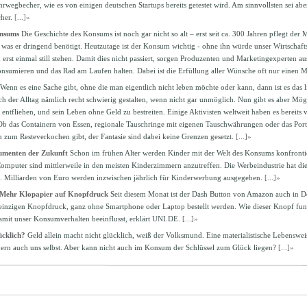
rwegbecher, wie es von einigen deutschen Startups bereits getestet wird. Am sinnvollsten sei a
her.
[...]»
onsums
Die Geschichte des Konsums ist noch gar nicht so alt – erst seit ca. 300 Jahren pflegt de
, was er dringend benötigt. Heutzutage ist der Konsum wichtig - ohne ihn würde unser Wirtsch
 erst einmal still stehen. Damit dies nicht passiert, sorgen Produzenten und Marketingexperten aus
konsumieren und das Rad am Laufen halten. Dabei ist die Erfüllung aller Wünsche oft nur einen M
Wenn es eine Sache gibt, ohne die man eigentlich nicht leben möchte oder kann, dann ist es das
der Alltag nämlich recht schwierig gestalten, wenn nicht gar unmöglich. Nun gibt es aber Mög
ntfliehen, und sein Leben ohne Geld zu bestreiten. Einige Aktivisten weltweit haben es bereits
 das Containern von Essen, regionale Tauschringe mit eigenen Tauschwährungen oder das Port
n zum Resteverkochen gibt, der Fantasie sind dabei keine Grenzen gesetzt.
[...]»
umenten der Zukunft
Schon im frühen Alter werden Kinder mit der Welt des Konsums konfrontie
omputer sind mittlerweile in den meisten Kinderzimmern anzutreffen. Die Werbeindustrie hat die 
. Milliarden von Euro werden inzwischen jährlich für Kinderwerbung ausgegeben.
[...]»
 Mehr Klopapier auf Knopfdruck
Seit diesem Monat ist der Dash Button von Amazon auch in De
inzigen Knopfdruck, ganz ohne Smartphone oder Laptop bestellt werden. Wie dieser Knopf funkt
mit unser Konsumverhalten beeinflusst, erklärt UNI.DE.
[...]»
cklich?
Geld allein macht nicht glücklich, weiß der Volksmund. Eine materialistische Lebenswei
rn auch uns selbst. Aber kann nicht auch im Konsum der Schlüssel zum Glück liegen?
[...]»