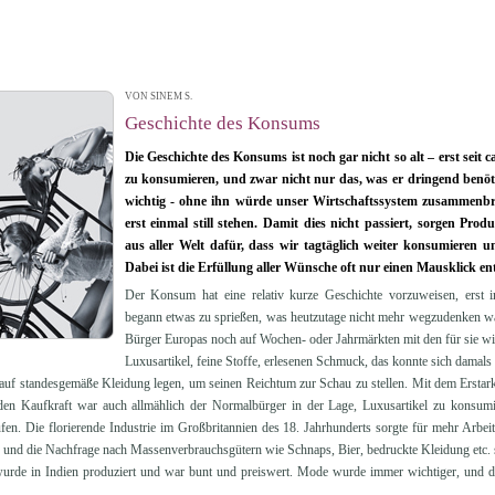
VON SINEM S.
| 29.04.2013 15:25
Geschichte des Konsums
Die Geschichte des Konsums ist noch gar nicht so alt – erst seit 
zu konsumieren, und zwar nicht nur das, was er dringend benöt
wichtig - ohne ihn würde unser Wirtschaftssystem zusammenbr
erst einmal still stehen. Damit dies nicht passiert, sorgen Pr
aus aller Welt dafür, dass wir tagtäglich weiter konsumieren
Dabei ist die Erfüllung aller Wünsche oft nur einen Mausklick ent
Der Konsum hat eine relativ kurze Geschichte vorzuweisen, erst
begann etwas zu sprießen, was heutzutage nicht mehr wegzudenken wär
Bürger Europas noch auf Wochen- oder Jahrmärkten mit den für sie w
Luxusartikel, feine Stoffe, erlesenen Schmuck, das konnte sich damals
auf standesgemäße Kleidung legen, um seinen Reichtum zur Schau zu stellen. Mit dem Erstar
en Kaufkraft war auch allmählich der Normalbürger in der Lage, Luxusartikel zu konsumi
ufen. Die florierende Industrie im Großbritannien des 18. Jahrhunderts sorgte für mehr Arbei
 und die Nachfrage nach Massenverbrauchsgütern wie Schnaps, Bier, bedruckte Kleidung etc. s
wurde in Indien produziert und war bunt und preiswert. Mode wurde immer wichtiger, und di