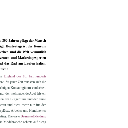
ca. 300 Jahren pflegt der Mensch
igt. Heutzutage ist der Konsum
echen und die Welt vermutlich
oduzenten und Marketingexperten
 und das Rad am Laufen halten.
fernt.
 im
England des 18. Jahrhunderts
e. Zu jener Zeit mussten sich die
ichtigen Konsumgütern eindecken.
 nur der wohlhabende Adel leisten.
ken des Bürgertums und der damit
eren und nicht mehr nur für den
tsplätze, Arbeiter und Handwerker
tieg. Die erste
Baumwollkleidung
e Modebranche achtete auf stetig