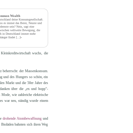
mmon Wealth
tschland deine Konsumgesellschaft.
s es immer das Beste, Neuste und
ernste sein? Nein, sagt eine
wischen weltweite Bewegung, die
h in Deutschland immer mehr
änger findet
[...]»
leinkreditwirtschaft wuchs, die
kt beherrscht: der Massenkonsum.
ng und des Hungers so schön, ein
len Markt und die 50er Jahre des
danken über die „ex und hopp“-
 Mode, wie zahlreiche elektrische
alles war neu, ständig wurde einem
ie
drohende Atombewaffnung
und
 Bioläden bahnten sich ihren Weg