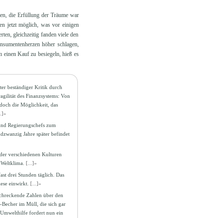
en, die Erfüllung der Träume war
n jetzt möglich, was vor einigen
en, gleichzeitig fanden viele den
onsumentenherzen höher schlagen,
 einen Kauf zu besiegeln, hieß es
nter beständiger Kritik durch
agilität des Finanzsystems: Von
edoch die Möglichkeit, das
..]»
 und Regierungschefs zum
dzwanzig Jahre später befindet
der verschiedenen Kulturen
 Weltklima.
[...]»
ast drei Stunden täglich. Das
ese einwirkt.
[...]»
schreckende Zahlen über den
Becher im Müll, die sich gar
Umwelthilfe fordert nun ein