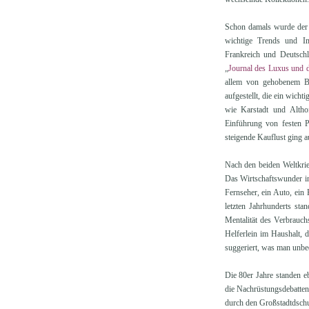
Schon damals wurde der 
wichtige Trends und I
Frankreich und Deutschl
„
Journal des Luxus und 
allem von gehobenem Bü
aufgestellt, die ein wich
wie Karstadt und Altho
Einführung von festen 
steigende Kauflust ging 
Nach den beiden Weltkrie
Das Wirtschaftswunder i
Fernseher, ein Auto, ein
letzten Jahrhunderts sta
Mentalität des Verbrauch
Helferlein im Haushalt, d
suggeriert, was man unb
Die 80er Jahre standen 
die Nachrüstungsdebatten
durch den Großstadtdschu