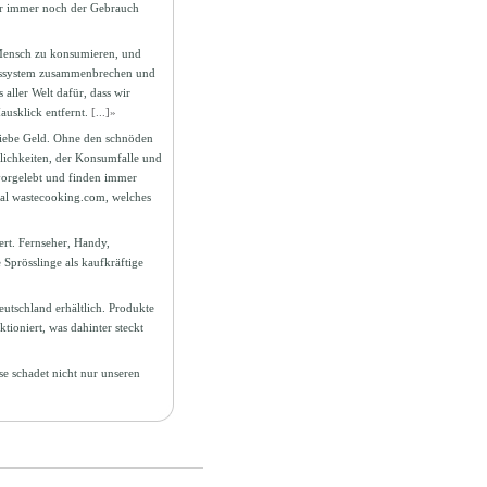
ber immer noch der Gebrauch
r Mensch zu konsumieren, und
aftssystem zusammenbrechen und
 aller Welt dafür, dass wir
ausklick entfernt.
[...]»
 liebe Geld. Ohne den schnöden
lichkeiten, der Konsumfalle und
 vorgelebt und finden immer
al wastecooking.com, welches
rt. Fernseher, Handy,
Sprösslinge als kaufkräftige
utschland erhältlich. Produkte
ioniert, was dahinter steckt
se schadet nicht nur unseren