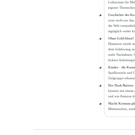
Leihsystem für Meh
eigener Thermobec
Geschichte des K
zwar nicht nur das
die Welt vermutlich
tagtäglich weiter 
Ohne Geld leben?
Mammon würde sich 
dem Geldzwang zu e
mehr Nachahmer. Ob
leckere Anleitunge
Kinder - die Kons
Spielkonsole und C
Zielgruppe erkannt
Der Dash Button:
können mit einem e
und wie Amazon da
Macht Konsum glü
Mitmenschen, sonde