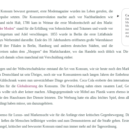
Konsum bewusst gesteuert, erste Modemagazine wurden ins Leben gerufen, die
Co
mpulse setzten. Die Konsumrevolution machte auch vor Nachbarländern wie
Deu
and nicht Halt, 1786 kam in Weimar die erste Modezeitschrift auf den Markt:
Mus
Mod
der Moden
“ stand für die Erfüllung von Sehnsüchten und Träumen und wurde vor
inz
auc
rgertum und Adel verschlungen. 1855 wurde in Berlin die erste Litfaßsäule
Anh
tiges Werbemittel darstellte. Ende des 19. Jahrhunderts eröffneten große Warenhäuser
ff ihre Filialen in Berlin, Hamburg und anderen deutschen Städten, und die
Preisen nahm dem „Shoppen“ den Marktcharakter, wo das Handeln noch üblich war. Die K
auch damals schon manchmal mit Verschuldung einher.
gen und der Weltwirtschaftskrise entstand die Art von Konsum, wie sie heute noch den Mar
n Deutschland tat sein Übriges, noch nie war Konsumieren nach langen Jahren der Entbehru
 Kühlschrank waren nun unverzichtbare Dinge geworden. Coca Cola eroberte den internationa
nden für die
Globalisierung
des Konsums. Die Entwicklung nahm einen rasanten Lauf, Ge
s wollte sich aber keiner machen. Alltagsgegenstände wie Möbel aus Plastik waren ebenso in
ie den Hausfrauen ihre Dienste leisteten. Die Werbung hatte ein allzu leichtes Spiel, denn 
edingt haben müsse, um dazuzugehören.
ebenso für Luxus- und Markensucht wie für die Anfänge einer kritischen Gegenbewegung. D
 ließen die Menschen hellhöriger werden und zum Demonstrieren auf die Straße gehen. Erste
ngel, kritischer und bewusster Konsum stand nun immer mehr auf der Tagesordnung.