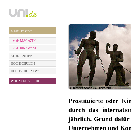
E-Mail Postfach
uni.de MAGAZIN
uni.de PINNWAND
STUDIENTIPPS
HOCHSCHULEN
HOCHSCHULNEWS
WOHNUNGSSUCHE
Prostituierte oder K
durch das internatio
jährlich. Grund dafür
Unternehmen und Kons