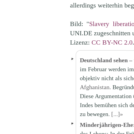
allerdings weiterhin beg
Bild: "
Slavery liberat
UNI.DE zugeschnitten 
Lizenz:
CC BY-NC 2.0
Deutschland sehen –
im Februar werden im
objektiv nicht als sic
Afghanistan
. Begründ
Diese Argumentation ü
Indes bemühen sich de
zu bewegen.
[...]»
Minderjährigen-Ehe:
des Lebens: In der Frü