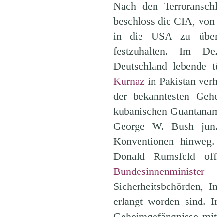
Nach den Terroransch
beschloss die CIA, von 
in die USA zu überf
festzuhalten. Im 
Deutschland lebende t
Kurnaz
in Pakistan verha
der bekanntesten Geh
kubanischen Guantanamo
George W. Bush jun. 
Konventionen hinwe
Donald Rumsfeld of
Bundesinnenministe
Sicherheitsbehörden, I
erlangt worden sind. 
Geheimgefängnisse mit 