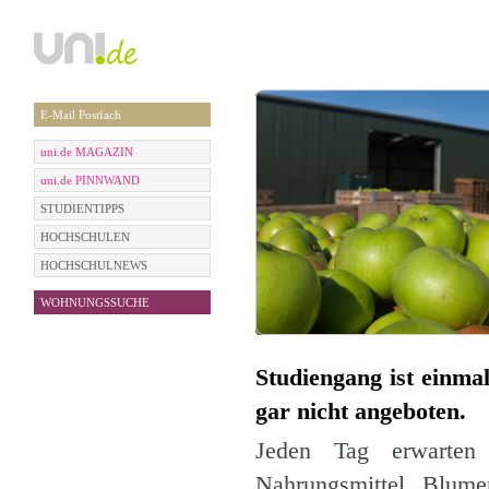
E-Mail Postfach
uni.de MAGAZIN
uni.de PINNWAND
STUDIENTIPPS
HOCHSCHULEN
HOCHSCHULNEWS
WOHNUNGSSUCHE
Studiengang ist einma
gar nicht angeboten.
Jeden Tag erwarten
Nahrungsmittel, Blume