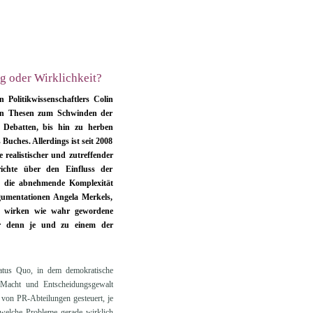
g oder Wirklichkeit?
n Politikwissenschaftlers Colin
nen Thesen zum Schwinden der
 Debatten, bis hin zu herben
uches. Allerdings ist seit 2008
realistischer und zutreffender
richte über den Einfluss der
t, die abnehmende Komplexität
rgumentationen Angela Merkels,
, wirken wie wahr gewordene
er denn je und zu einem der
tatus Quo, in dem demokratische
 Macht und Entscheidungsgewalt
 von PR-Abteilungen gesteuert, je
welche Probleme gerade wirklich