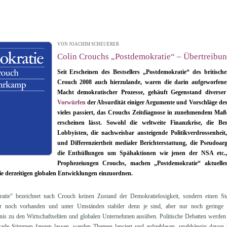
VON JOACHIM SCHEUERER
| 02.11.2013 17:52
Colin Crouchs „Postdemokratie“ – Übertreibun
Seit Erscheinen des Bestsellers „Postdemokratie“ des britische
Crouch 2008 auch hierzulande, waren die darin aufgeworfe
Macht demokratischer Prozesse, gehäuft Gegenstand diverser
Vorwürfen
der Absurdität einiger Argumente und Vorschläge des B
vieles passiert, das Crouchs Zeitdiagnose in zunehmendem Maße 
erscheinen lässt. Sowohl die weltweite Finanzkrise, die Be
Lobbyisten, die nachweisbar ansteigende Politikverdrossenhei
und Differenziertheit medialer Berichterstattung, die Pseudoa
die Enthüllungen um Spähaktionen wie jenen der NSA etc.
Prophezeiungen Crouchs, machen „Postdemokratie“ aktuell
ie derzeitigen globalen Entwicklungen einzuordnen.
atie“ bezeichnet nach Crouch keinen Zustand der Demokratielosigkeit, sondern einen S
er noch vorhanden und unter Umständen stabiler denn je sind, aber nur noch geringe
tnis zu den Wirtschaftseliten und globalen Unternehmen ausüben. Politische Debatten werden
ade Stimmen fangen lassen, werden Themen lanciert und aufgeblasen, unabhängig davon 