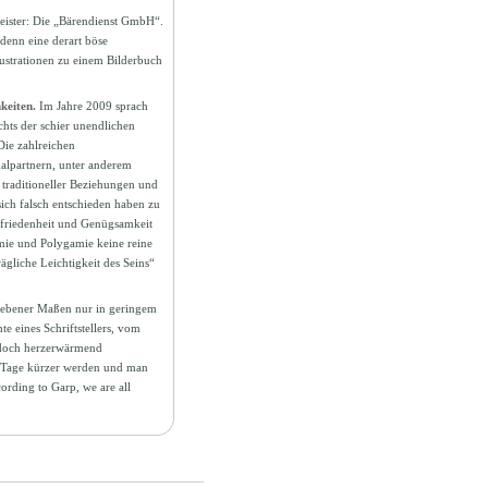
leister: Die „Bärendienst GmbH“.
denn eine derart böse
lustrationen zu einem Bilderbuch
keiten.
Im Jahre 2009 sprach
ts der schier unendlichen
Die zahlreichen
alpartnern, unter anderem
traditioneller Beziehungen und
ich falsch entschieden haben zu
ufriedenheit und Genügsamkeit
mie und Polygamie keine reine
gliche Leichtigkeit des Seins“
gebener Maßen nur in geringem
te eines Schriftstellers, vom
d doch herzerwärmend
die Tage kürzer werden und man
ording to Garp, we are all