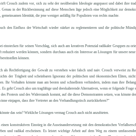
wirft Crouch zudem vor, sich zu sehr der neoliberalen Ideologie angepasst und dabei ihre tr
. Genau in der Rückbesinnung auf diese Menschen läge jedoch eine Möglichkeit zur demokra
, gemeinsamen Identität, die jene weniger anfällig für Populisten von rechts machte.
rouch den Einfluss der Wirtschaft wieder stärker zu reglementieren und die politische Mündi
i einstecken für seinen Vorschlag, sich auch am kreativen Potenzial radikaler Gruppen zu orien
aft reduziert werden können, sondern durchaus auch ein Interesse an Lösungen für unsere neu
ereitstellen können.
h als Rechtfertigung der Gewalt zu verstehen wäre falsch und naiv. Crouch verweist zu Rech
sichts der Trägheit und scheinbaren Ignoranz der politischen und ökonomischen Eliten, nicht
en. Ihr Verhalten könnte man am besten und schnellsten verhindern, indem man ihre Belang
n. Es geht Crouch also um tragfähige und deeskalierende Alternativen, wenn er folgende Frage st
n des Protests und des Widerstands kommt, auf die diese Demonstranten setzen, was könnte d
inne einjagen, dass ihre Vertreter an den Verhandlungstisch zurückkehren?“
s könnte das sein? Wirkliche Lösungen vermag Crouch auch nicht anzubieten.
 einen konstruktiven Einstieg in die Auseinandersetzung mit den demokratischen Verfallsersc
ieben und radikal erscheinen. Es leistet wichtige Arbeit auf dem Weg zu einem umfassende