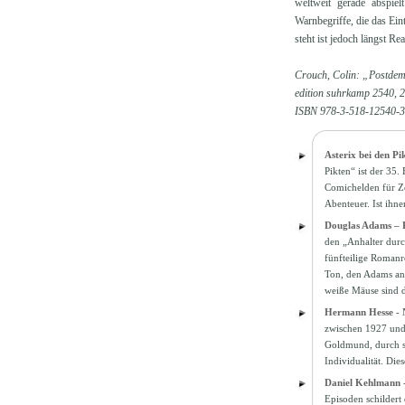
weltweit gerade abspie
Warnbegriffe, die das Ein
steht ist jedoch längst R
Crouch, Colin: „Postdem
edition suhrkamp 2540, 2
ISBN 978-3-518-12540-3,
Asterix bei den Pi
Pikten“ ist der 35
Comichelden für Ze
Abenteuer. Ist ihne
Douglas Adams – P
den „Anhalter durc
fünfteilige Romanr
Ton, den Adams ans
weiße Mäuse sind d
Hermann Hesse - 
zwischen 1927 und 
Goldmund, durch se
Individualität. Die
Daniel Kehlmann 
Episoden schildert 