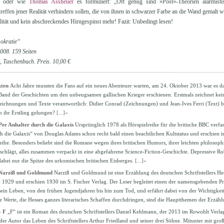
lt oder wie
Thomas Assheuer
es formuliert: „Oft genug sind »Post«-Theorien alarmistis
treffen jener Realität verhindern sollen, die von ihnen in schwarzer Farbe an die Wand gemalt 
ealität und kein abschreckendes Hirngespinst mehr! Fazit: Unbedingt lesen!
okratie“
008. 159 Seiten
 Taschenbuch. Preis. 10,00 €
kten
Acht Jahre mussten die Fans auf ein neues Abenteuer warten, am 24. Oktober 2013 war es da
. Band der Geschichten um den unbeugsamen gallischen Krieger erschienen. Erstmals zeichnet kei
ichnungen und Texte verantwortlich: Didier Conrad (Zeichnungen) und Jean-Ives Ferri (Text) b
n ihr Erstling gelungen?
[...]»
er Anhalter durch die Galaxis
Ursprünglich 1978 als Hörspielreihe für die britische BBC verfas
h die Galaxis“ von Douglas Adams schon recht bald einen beachtlichen Kultstatus und erschien i
eihe. Besonders beliebt sind die Romane wegen ihres britischen Humors, ihrer leichten philosop
chlägt, alles zusammen verpackt in eine abgefahrene Science-Fiction-Geschichte. Depressive Rob
abei nur die Spitze des urkomischen britischen Eisberges.
[...]»
Narziß und Goldmund
Narziß und Goldmund ist eine Erzählung des deutschen Schriftstellers He
1929 und erschien 1930 im S. Fischer Verlag. Der Leser begleitet einen der namensgebenden P
in Leben, von den frühen Jugendjahren bis hin zum Tod, und erfährt dabei von der Wichtigkeit 
se Werte, die Hesses ganzes literarisches Schaffen durchdringen, sind die Hauptthemen der Erzäh
- F
„F“ ist ein Roman des deutschen Schriftstellers Daniel Kehlmann, der 2013 im Rowohlt Verla
der Autor das Leben des Schriftstellers Arthur Friedland und seiner drei Söhne. Mitunter mit gro