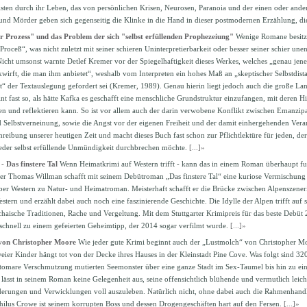
isten durch ihr Leben, das von persönlichen Krisen, Neurosen, Paranoia und der einen oder ande
 und Mörder geben sich gegenseitig die Klinke in die Hand in dieser postmodernen Erzählung, die
 Prozess" und das Problem der sich "selbst erfüllenden Prophezeiung"
Wenige Romane besitze
roceß“, was nicht zuletzt mit seiner schieren Uninterpretierbarkeit oder besser seiner schier unen
cht umsonst warnte Detlef Kremer vor der Spiegelhaftigkeit dieses Werkes, welches „genau jene 
kwirft, die man ihm anbietet“, weshalb vom Interpreten ein hohes Maß an „skeptischer Selbstdis
tät“ der Textauslegung gefordert sei (Kremer, 1989). Genau hierin liegt jedoch auch die große La
nt fast so, als hätte Kafka es geschafft eine menschliche Grundstruktur einzufangen, mit deren Hi
sen und reflektieren kann. So ist vor allem auch der darin verwobene Konflikt zwischen Emanzipa
 Selbstverneinung, sowie die Angst vor der eigenen Freiheit und der damit einhergehenden Veran
ibung unserer heutigen Zeit und macht dieses Buch fast schon zur Pflichtlektüre für jeden, der 
eder selbst erfüllende Unmündigkeit durchbrechen möchte.
[...]»
 Das finstere Tal
Wenn Heimatkrimi auf Western trifft - kann das in einem Roman überhaupt fu
r Thomas Willman schafft mit seinem Debütroman „Das finstere Tal“ eine kuriose Vermischung 
über Western zu Natur- und Heimatroman. Meisterhaft schafft er die Brücke zwischen Alpenszeneri
tern und erzählt dabei auch noch eine faszinierende Geschichte. Die Idylle der Alpen trifft auf sc
haische Traditionen, Rache und Vergeltung. Mit dem Stuttgarter Krimipreis für das beste Debüt 
schnell zu einem gefeierten Geheimtipp, der 2014 sogar verfilmt wurde.
[...]»
von Christopher Moore
Wie jeder gute Krimi beginnt auch der „Lustmolch“ von Christopher Mo
ier Kinder hängt tot von der Decke ihres Hauses in der Kleinstadt Pine Cove. Was folgt sind 320
omare Verschmutzung mutierten Seemonster über eine ganze Stadt im Sex-Taumel bis hin zu ein
ässt in seinem Roman keine Gelegenheit aus, seine offensichtlich blühende und vermutlich leicht
derungen und Verwicklungen voll auszuleben. Natürlich nicht, ohne dabei auch die Rahmenhan
hilus Crowe ist seinem korrupten Boss und dessen Drogengeschäften hart auf den Fersen.
[...]»