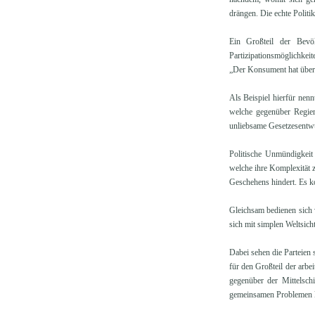
drängen. Die echte Politi
Ein Großteil der Bevö
Partizipationsmöglichkeit
„Der Konsument hat über 
Als Beispiel hierfür nenn
welche gegenüber Regie
unliebsame Gesetzesentwü
Politische Unmündigkeit
welche ihre Komplexität z
Geschehens hindert. Es k
Gleichsam bedienen sich 
sich mit simplen Weltsich
Dabei sehen die Parteien 
für den Großteil der arbe
gegenüber der Mittelschi
gemeinsamen Problemen ko