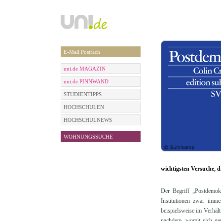
E-Mail Postfach
uni.de MAGAZIN
uni.de PINNWAND
STUDIENTIPPS
HOCHSCHULEN
HOCHSCHULNEWS
WOHNUNGSSUCHE
wichtigsten Versuche, d
Der Begriff „Postdemokr
Institutionen zwar imm
beispielsweise im Verhäl
nachdem, womit sich ger