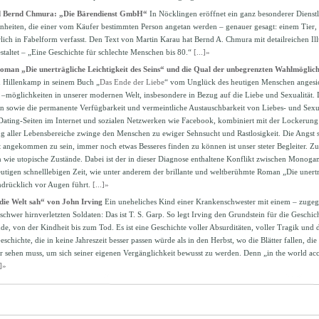
 Bernd Chmura: „Die Bärendienst GmbH“
In Nöcklingen eröffnet ein ganz besonderer Dienst
nheiten, die einer vom Käufer bestimmten Person angetan werden – genauer gesagt: einem Tier, 
rlich in Fabelform verfasst. Den Text von Martin Karau hat Bernd A. Chmura mit detailreichen Il
staltet – „Eine Geschichte für schlechte Menschen bis 80.“
[...]»
man „Die unerträgliche Leichtigkeit des Seins“ und die Qual der unbegrenzten Wahlmöglich
n Hillenkamp in seinem Buch „
Das Ende der Liebe
“ vom Unglück des heutigen Menschen angesich
 –möglichkeiten in unserer modernen Welt, insbesondere in Bezug auf die Liebe und Sexualität. 
sowie die permanente Verfügbarkeit und vermeintliche Austauschbarkeit von Liebes- und Sexu
ating-Seiten im Internet und sozialen Netzwerken wie Facebook, kombiniert mit der Lockerung 
 aller Lebensbereiche zwinge den Menschen zu ewiger Sehnsucht und Rastlosigkeit. Die Angst s
 angekommen zu sein, immer noch etwas Besseres finden zu können ist unser steter Begleiter. Z
 wie utopische Zustände. Dabei ist der in dieser Diagnose enthaltene Konflikt zwischen Monoga
tigen schnelllebigen Zeit, wie unter anderem der brillante und weltberühmte Roman „Die unerträ
ndrücklich vor Augen führt.
[...]»
die Welt sah“ von John Irving
Ein uneheliches Kind einer Krankenschwester mit einem – zuge
schwer hirnverletzten Soldaten: Das ist T. S. Garp. So legt Irving den Grundstein für die Geschich
e, von der Kindheit bis zum Tod. Es ist eine Geschichte voller Absurditäten, voller Tragik un
schichte, die in keine Jahreszeit besser passen würde als in den Herbst, wo die Blätter fallen, 
r sehen muss, um sich seiner eigenen Vergänglichkeit bewusst zu werden. Denn „in the world acc
.]»