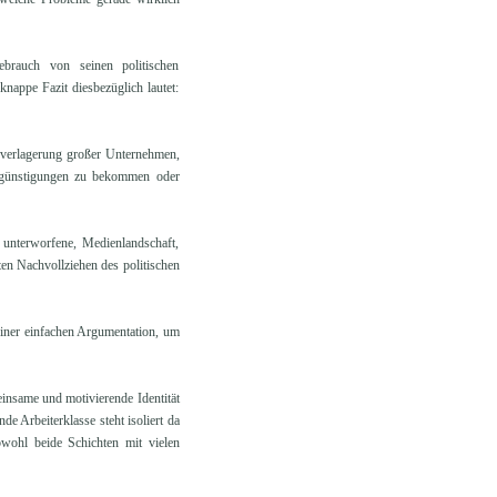
brauch von seinen politischen
knappe Fazit diesbezüglich lautet:
onsverlagerung großer Unternehmen,
ergünstigungen zu bekommen oder
 unterworfene, Medienlandschaft,
ten Nachvollziehen des politischen
einer einfachen Argumentation, um
einsame und motivierende Identität
e Arbeiterklasse steht isoliert da
bwohl beide Schichten mit vielen