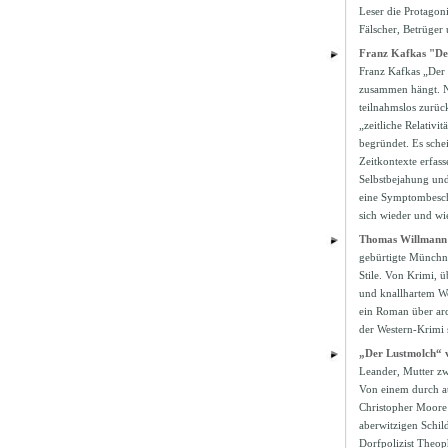
Leser die Protagon
Fälscher, Betrüger
Franz Kafkas "Der
Franz Kafkas „Der P
zusammen hängt. Ni
teilnahmslos zurüc
„zeitliche Relativi
begründet. Es schei
Zeitkontexte erfas
Selbstbejahung und
eine Symptombeschre
sich wieder und wi
Thomas Willmann -
gebürtigte Münchne
Stile. Von Krimi, 
und knallhartem Wes
ein Roman über arc
der Western-Krimi 
„Der Lustmolch“ 
Leander, Mutter zwe
Von einem durch at
Christopher Moore l
aberwitzigen Schil
Dorfpolizist Theop