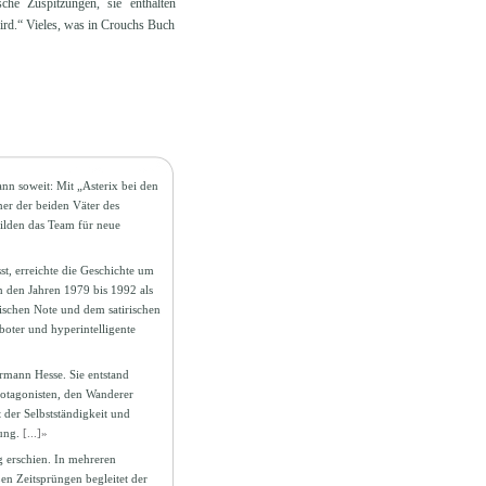
che Zuspitzungen, sie enthalten
wird.“ Vieles, was in Crouchs Buch
nn soweit: Mit „Asterix bei den
ner der beiden Väter des
ilden das Team für neue
st, erreichte die Geschichte um
n den Jahren 1979 bis 1992 als
hischen Note und dem satirischen
oter und hyperintelligente
rmann Hesse. Sie entstand
rotagonisten, den Wanderer
der Selbstständigkeit und
lung.
[...]»
g erschien. In mehreren
ßen Zeitsprüngen begleitet der