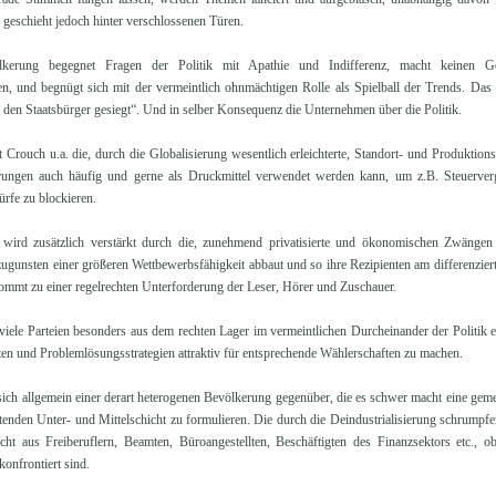
k geschieht jedoch hinter verschlossenen Türen.
lkerung begegnet Fragen der Politik mit Apathie und Indifferenz, macht keinen Ge
en, und begnügt sich mit der vermeintlich ohnmächtigen Rolle als Spielball der Trends. Das 
den Staatsbürger gesiegt“. Und in selber Konsequenz die Unternehmen über die Politik.
t Crouch u.a. die, durch die Globalisierung wesentlich erleichterte, Standort- und Produkti
rungen auch häufig und gerne als Druckmittel verwendet werden kann, um z.B. Steuerv
rfe zu blockieren.
 wird zusätzlich verstärkt durch die, zunehmend privatisierte und ökonomischen Zwängen
ugunsten einer größeren Wettbewerbsfähigkeit abbaut und so ihre Rezipienten am differenzier
ommt zu einer regelrechten Unterforderung der Leser, Hörer und Zuschauer.
viele Parteien besonders aus dem rechten Lager im vermeintlichen Durcheinander der Politik 
ten und Problemlösungsstrategien attraktiv für entsprechende Wählerschaften zu machen.
sich allgemein einer derart heterogenen Bevölkerung gegenüber, die es schwer macht eine gem
itenden Unter- und Mittelschicht zu formulieren. Die durch die Deindustrialisierung schrumpfend
cht aus Freiberuflern, Beamten, Büroangestellten, Beschäftigten des Finanzsektors etc., o
nfrontiert sind.