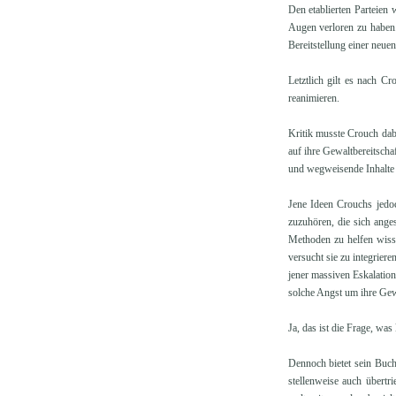
Den etablierten Parteien 
Augen verloren zu haben
Bereitstellung einer neuen
Letztlich gilt es nach C
reanimieren.
Kritik musste Crouch dabe
auf ihre Gewaltbereitsch
und wegweisende Inhalte b
Jene Ideen Crouchs jedoc
zuzuhören, die sich ange
Methoden zu helfen wiss
versucht sie zu integriere
jener massiven Eskalatio
solche Angst um ihre Gew
Ja, das ist die Frage, wa
Dennoch bietet sein Buch
stellenweise auch übertr