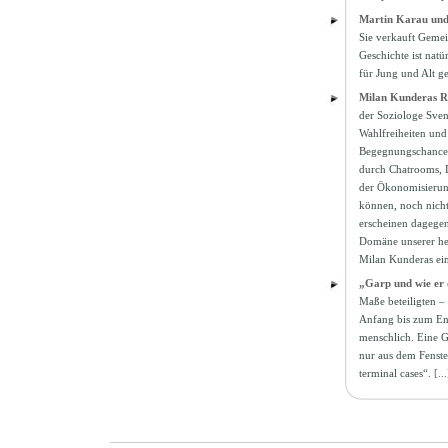
Martin Karau und
Sie verkauft Gemei
Geschichte ist natü
für Jung und Alt ge
Milan Kunderas Ro
der Soziologe Sve
Wahlfreiheiten und
Begegnungschancen 
durch Chatrooms, D
der Ökonomisierung
können, noch nicht
erscheinen dagegen
Domäne unserer heu
Milan Kunderas ei
„Garp und wie er 
Maße beteiligten – 
Anfang bis zum End
menschlich. Eine Ge
nur aus dem Fenste
terminal cases“.
[..