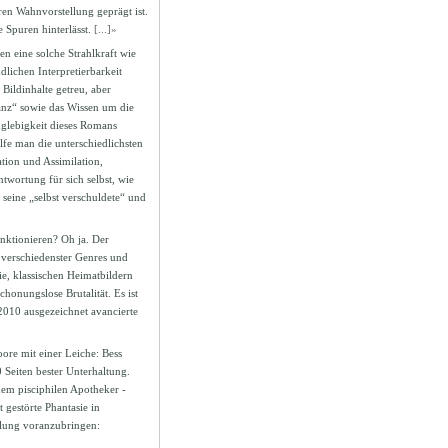
ren Wahnvorstellung geprägt ist.
 Spuren hinterlässt.
[...]»
n eine solche Strahlkraft wie
dlichen Interpretierbarkeit
Bildinhalte getreu, aber
tanz“ sowie das Wissen um die
nglebigkeit dieses Romans
lfe man die unterschiedlichsten
tion und Assimilation,
twortung für sich selbst, wie
seine „selbst verschuldete“ und
nktionieren? Oh ja. Der
verschiedenster Genres und
e, klassischen Heimatbildern
honungslose Brutalität. Es ist
2010 ausgezeichnet avancierte
ore mit einer Leiche: Bess
 Seiten bester Unterhaltung.
em pisciphilen Apotheker -
 gestörte Phantasie in
dlung voranzubringen: