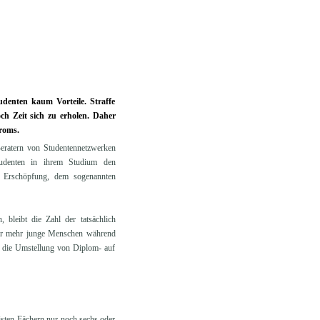
udenten kaum Vorteile. Straffe
h Zeit sich zu erholen. Daher
roms.
eratern von Studentennetzwerken
udenten in ihrem Studium den
n Erschöpfung, dem sogenannten
, bleibt die Zahl der tatsächlich
mmer mehr junge Menschen während
en die Umstellung von Diplom- auf
sten Fächern nur noch sechs oder