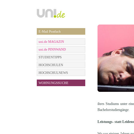
E-Mail Postfach
uni.de MAGAZIN
uni.de PINNWAND
STUDIENTIPPS
HOCHSCHULEN
HOCHSCHULNEWS
WOHNUNGSSUCHE
ihres Studiums unter ein
Bachelorstudiengänge.
Leistungs- statt Leiden
Wo vor einigen Jahren no