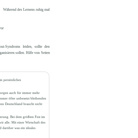
in. Während des Lernens ruhig mal
 vor
t-Syndroms leiden, sollte den
anisieren sollen. Hilfe von Seiten
n persönliches
 sorgen auch für immer mehr
immer öfter unbesetzt bleibenden
enn Deutschland braucht nicht
erung. Bei dem größten Fest im
r alle. Mit einer Wirtschaft des
d darüber was ein ideales