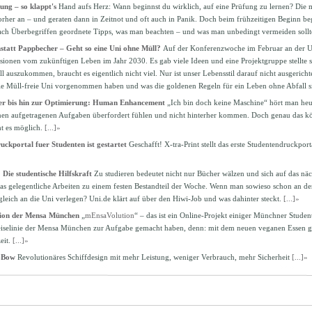
ung – so klappt's
Hand aufs Herz: Wann beginnst du wirklich, auf eine Prüfung zu lernen? Die m
rher an – und geraten dann in Zeitnot und oft auch in Panik. Doch beim frühzeitigen Beginn beg
nach Überbegriffen geordnete Tipps, was man beachten – und was man unbedingt vermeiden sollt
statt Pappbecher – Geht so eine Uni ohne Müll?
Auf der Konferenzwoche im Februar an der U
isionen vom zukünftigen Leben im Jahr 2030. Es gab viele Ideen und eine Projektgruppe stellte s
 auszukommen, braucht es eigentlich nicht viel. Nur ist unser Lebensstil darauf nicht ausgerichtet
ie Müll-freie Uni vorgenommen haben und was die goldenen Regeln für ein Leben ohne Abfall sin
ser bis hin zur Optimierung: Human Enhancement
„Ich bin doch keine Maschine“ hört man he
hnen aufgetragenen Aufgaben überfordert fühlen und nicht hinterher kommen. Doch genau das k
t es möglich.
[...]»
uckportal fuer Studenten ist gestartet
Geschafft! X-tra-Print stellt das erste Studentendruckpo
Die studentische Hilfskraft
Zu studieren bedeutet nicht nur Bücher wälzen und sich auf das näc
as gelegentliche Arbeiten zu einem festen Bestandteil der Woche. Wenn man sowieso schon an der 
gleich an die Uni verlegen? Uni.de klärt auf über den Hiwi-Job und was dahinter steckt.
[...]»
tion der Mensa München
„
mEnsaVolution
“ – das ist ein Online-Projekt einiger Münchner Studen
selinie der Mensa München zur Aufgabe gemacht haben, denn: mit dem neuen veganen Essen gibt
eit.
[...]»
X-Bow
Revolutionäres Schiffdesign mit mehr Leistung, weniger Verbrauch, mehr Sicherheit
[...]»