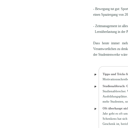
- Bewegung tut gut: Spor
einen Spaziergang von 20
- Zeitmanagement ist alles
Lernüberlastung in der P
Dass heute immer mehr
Verantwortlichen zu denke
der Studentenwerke wäre
Tipps und Tricks f
Motivationsschreib
Studienabbruch: G
Studienabbrecher. W
Ausbildungsplätze.
mehr Studenten, so
Oft überhaupt nic
Jahr geht es oft um
Schenkens hat sich
Geschenk ist, beri