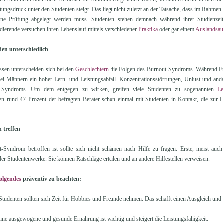
tungsdruck unter den Studenten steigt. Das liegt nicht zuletzt an der Tatsache, dass im Rahm
eine Prüfung abgelegt werden muss. Studenten stehen demnach während ihrer Studienzei
dierende versuchen ihren Lebenslauf mittels verschiedener
Praktika
oder gar einem
Auslandsauf
en unterschiedlich
sen unterscheiden sich bei den
Geschlechtern
die Folgen des Burnout-Syndroms. Während Fra
 bei Männern ein hoher Lern- und Leistungsabfall. Konzentrationsstörrungen, Unlust und and
Syndroms. Um dem entgegen zu wirken, greifen viele Studenten zu sogenannten
Le
n rund 47 Prozent der befragten Berater schon einmal mit Studenten in Kontakt, die zur L
treffen
-Syndrom betroffen ist sollte sich nicht schämen nach Hilfe zu fragen. Erste, meist auch
er Studentenwerke. Sie können Ratschläge erteilen und an andere Hilfestellen verweisen.
olgendes
präventiv zu beachten:
 Studenten sollten sich Zeit für Hobbies und Freunde nehmen. Das schafft einen Ausgleich un
 eine ausgewogene und gesunde Ernährung ist wichtig und steigert die Leistungsfähigkeit.