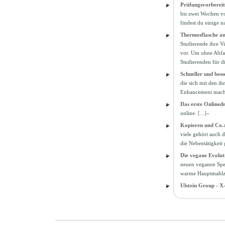
Prüfungsvorbereit
bis zwei Wochen vo
findest du einige 
Thermosflasche an
Studierende ihre V
vor. Um ohne Abfall
Studierenden für d
Schneller und bes
die sich mit den i
Enhancement mach
Das erste Onlinedr
online.
[...]»
Kopieren und Co.: 
viele gehört auch d
die Nebentätigkeit 
Die vegane Evolu
neuen veganen Spei
warme Hauptmahlz
Ulstein Group - 