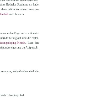
en eines Bachelor-Studiums am Ende
t dauerhaft unter einem enormen
enthalt
aufzubessern.
uen in der Regel auf emotionaler
auernde Müdigkeit sind die ersten
istungsdoping-Mitteln
. Laut den
eistungssteigerung zu Aufputsch-
 anonyme, Anlaufstellen sind die
d macht den Kopf frei.