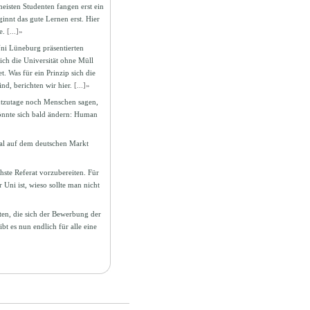
eisten Studenten fangen erst ein
innt das gute Lernen erst. Hier
e.
[...]»
ni Lüneburg präsentierten
ich die Universität ohne Müll
. Was für ein Prinzip sich die
d, berichten wir hier.
[...]»
utzutage noch Menschen sagen,
önnte sich bald ändern: Human
rtal auf dem deutschen Markt
hste Referat vorzubereiten. Für
Uni ist, wieso sollte man nicht
ten, die sich der Bewerbung der
 es nun endlich für alle eine