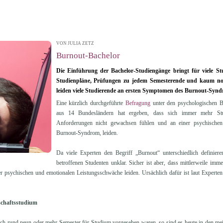
VON JULIA ZETZ
| 20.03.2012 16:28
Burnout-Bachelor
Die Einführung der Bachelor-Studiengänge bringt für viele St
Studienpläne, Prüfungen zu jedem Semesterende und kaum noc
leiden viele Studierende an ersten Symptomen des Burnout-Synd
Eine kürzlich durchgeführte
Befragung
unter den psychologischen B
aus 14 Bundesländern hat ergeben, dass sich immer mehr St
Anforderungen nicht gewachsen fühlen und an einer psychische
Burnout-Syndrom, leiden.
Da viele Experten den Begriff „Burnout“ unterschiedlich definieren
betroffenen Studenten unklar. Sicher ist aber, dass mittlerweile i
er psychischen und emotionalen Leistungsschwäche leiden. Ursächlich dafür ist laut Expert
schaftsstudium
ch rund neun oder mehr Semester für Studium vorgesehen waren, so sind es heute in den mei