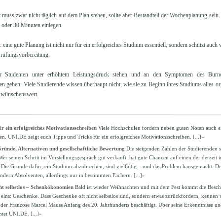
t muss zwar nicht täglich auf dem Plan stehen, sollte aber Bestandteil der Wochenplanung se
 oder 30 Minuten einlegen.
: eine gute Planung ist nicht nur für ein erfolgreiches Studium essentiell, sondern schützt auch
rüfungsvorbereitung.
 Studenten unter erhöhtem Leistungsdruck stehen und an den Symptomen des Burnou
n geben. Viele Studierende wissen überhaupt nicht, wie sie zu Beginn ihres Studiums alles org
 wünschenswert.
ür ein erfolgreiches Motivationsschreiben
Viele Hochschulen fordern neben guten Noten auch ei
en. UNI.DE zeigt euch Tipps und Tricks für ein erfolgreiches Motivationsschreiben.
[...]»
ründe, Alternativen und gesellschaftliche Bewertung
Die steigenden Zahlen der Studierenden
er seinen Schritt im Vorstellungsgespräch gut verkauft, hat gute Chancen auf einen der derzeit 
 Die Gründe dafür, ein Studium abzubrechen, sind vielfältig – und das Problem hausgemacht. D
ndern Absolventen, allerdings nur in bestimmten Fächern.
[...]»
ht selbstlos – Schenkökonomien
Bald ist wieder Weihnachten und mit dem Fest kommt die Besch
 eins: Geschenke. Dass Geschenke oft nicht selbstlos sind, sondern etwas zurückfordern, kennen wi
 der Franzose Marcel Mauss Anfang des 20. Jahrhunderts beschäftigt. Über seine Erkenntnisse un
chtet UNI.DE.
[...]»