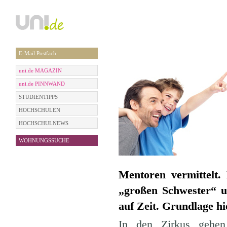
E-Mail Postfach
uni.de MAGAZIN
uni.de PINNWAND
STUDIENTIPPS
HOCHSCHULEN
HOCHSCHULNEWS
WOHNUNGSSUCHE
Mentoren vermittelt
„großen Schwester“ u
auf Zeit. Grundlage hi
In den Zirkus gehen