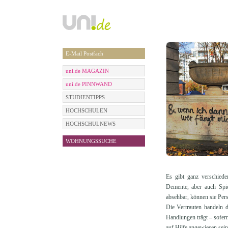
E-Mail Postfach
uni.de MAGAZIN
uni.de PINNWAND
STUDIENTIPPS
HOCHSCHULEN
HOCHSCHULNEWS
WOHNUNGSSUCHE
Es gibt ganz verschiede
Demente, aber auch Spie
absehbar, können sie Pers
Die Vertrauten handeln d
Handlungen trägt – sofern
auf Hilfe angewiesen sein