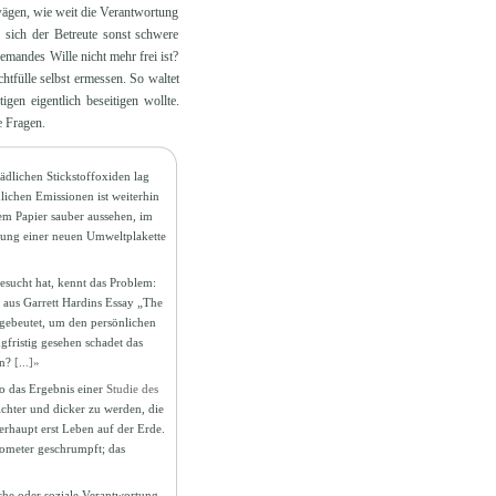
wägen, wie weit die Verantwortung
 sich der Betreute sonst schwere
mandes Wille nicht mehr frei ist?
tfülle selbst ermessen. So waltet
gen eigentlich beseitigen wollte.
e Fragen.
ädlichen Stickstoffoxiden lag
ichen Emissionen ist weiterhin
em Papier sauber aussehen, im
hrung einer neuen Umweltplakette
esucht hat, kennt das Problem:
h aus Garrett Hardins Essay „The
gebeutet, um den persönlichen
gfristig gesehen schadet das
en?
[...]»
o das Ergebnis einer
Studie des
chter und dicker zu werden, die
erhaupt erst Leben auf der Erde.
lometer geschrumpft; das
he oder soziale Verantwortung