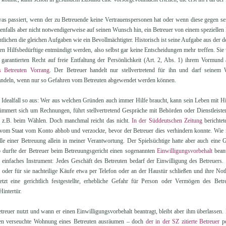
was passiert, wenn der zu Betreuende keine Vertrauenspersonen hat oder wenn diese gegen s
nfalls aber nicht notwendigerweise auf seinen Wunsch hin, ein Betreuer von einem speziellen 
tlichen die gleichen Aufgaben wie ein Bevollmächtigter. Historisch ist seine Aufgabe aus der
ten Hilfsbedürftige entmündigt werden, also selbst gar keine Entscheidungen mehr treffen. Si
 garantierten Recht auf freie Entfaltung der Persönlichkeit (Art. 2, Abs. 1) ihrem Vormun
s Betreuten Vorrang
. Der Betreuer handelt nur stellvertretend für ihn und darf seinem
ndeln, wenn nur so Gefahren vom Betreuten abgewendet werden können.
m Idealfall so aus: Wer aus welchen Gründen auch immer Hilfe braucht, kann sein Leben mit Hi
ümmert sich um Rechnungen, führt stellvertretend Gespräche mit Behörden oder Dienstleiste
e, z.B. beim Wählen. Doch manchmal reicht das nicht.
In der Süddeutschen Zeitung
berichtet
 vom Staat vom Konto abhob und verzockte, bevor der Betreuer dies verhindern konnte. Wie 
le einer Betreuung allein in meiner Verantwortung. Der Spielsüchtige hatte aber auch eine G
 durfte der Betreuer beim Betreuungsgericht einen sogenannten
Einwilligungsvorbehalt
beant
in einfaches Instrument: Jedes Geschäft des Betreuten bedarf der Einwilligung des Betreuers.
e oder für sie nachteilige Käufe etwa per Telefon oder an der Haustür schließen und ihre Not
etzt eine gerichtlich festgestellte, erhebliche Gefahr für Person oder Vermögen des Betr
intertür.
treuer nutzt und wann er einen Einwilligungsvorbehalt beantragt, bleibt aber ihm überlassen
ien verseuchte Wohnung eines Betreuten ausräumen – doch
der in der SZ zitierte Betreuer
po