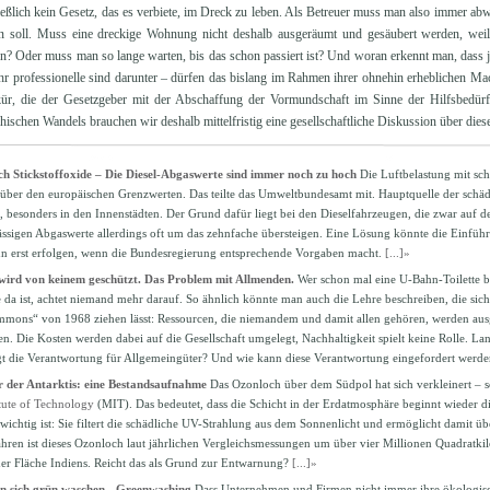
eßlich kein Gesetz, das es verbiete, im Dreck zu leben. Als Betreuer muss man also immer ab
en soll. Muss eine dreckige Wohnung nicht deshalb ausgeräumt und gesäubert werden, weil
n? Oder muss man so lange warten, bis das schon passiert ist? Und woran erkennt man, dass je
r professionelle sind darunter – dürfen das bislang im Rahmen ihrer ohnehin erheblichen Mach
kür, die der Gesetzgeber mit der Abschaffung der Vormundschaft im Sinne der Hilfsbedürfti
schen Wandels brauchen wir deshalb mittelfristig eine gesellschaftliche Diskussion über dies
ch Stickstoffoxide – Die Diesel-Abgaswerte sind immer noch zu hoch
Die Luftbelastung mit sch
über den europäischen Grenzwerten. Das teilte das Umweltbundesamt mit. Hauptquelle der schädl
, besonders in den Innenstädten. Der Grund dafür liegt bei den Dieselfahrzeugen, die zwar auf d
lässigen Abgaswerte allerdings oft um das zehnfache übersteigen. Eine Lösung könnte die Einfü
nn erst erfolgen, wenn die Bundesregierung entsprechende Vorgaben macht.
[...]»
 wird von keinem geschützt. Das Problem mit Allmenden.
Wer schon mal eine U-Bahn-Toilette b
e da ist, achtet niemand mehr darauf. So ähnlich könnte man auch die Lehre beschreiben, die sic
mons“ von 1968 ziehen lässt: Ressourcen, die niemandem und damit allen gehören, werden aus
n. Die Kosten werden dabei auf die Gesellschaft umgelegt, Nachhaltigkeit spielt keine Rolle. Lan
ägt die Verantwortung für Allgemeingüter? Und wie kann diese Verantwortung eingefordert werd
 der Antarktis: eine Bestandsaufnahme
Das Ozonloch über dem Südpol hat sich verkleinert – s
itute of Technology
(MIT). Das bedeutet, dass die Schicht in der Erdatmosphäre beginnt wieder di
ichtig ist: Sie filtert die schädliche UV-Strahlung aus dem Sonnenlicht und ermöglicht damit üb
Jahren ist dieses Ozonloch laut jährlichen Vergleichsmessungen um über vier Millionen Quadratki
 der Fläche Indiens. Reicht das als Grund zur Entwarnung?
[...]»
 sich grün waschen - Greenwashing
Dass Unternehmen und Firmen nicht immer ihre ökologisc