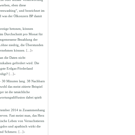
 werben, eben diese
reenwashing“, und bezeichnet im
d was der Ölkonzern BP damit
orzüge betonen, können
 im Durchschnitt pro Monat für
e angemessene Bezahlung der
 Löhne niedrig, die Überstunden
ternehmen können.
[...]»
an die Daten nicht
mikalien gefördert wird. Die
tigste Erdgas-Förderland
rdigt?
[...]»
 – 30 Minuten lang. 38 Nachbarn
hl das meist zitierte Beispiel
r ist die tatsächliche
wortungsdiffusion dabei spielt
September 2014 in Zusammenhang
erven. Fast meint man, das Herz
gische Leben von Versuchstieren
gslos und apathisch wirkt die
 und Schmerz.
[...]»