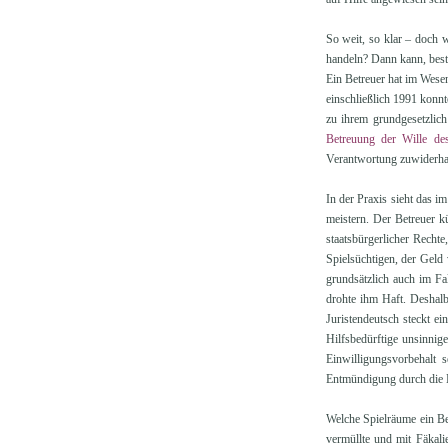
So weit, so klar – doch 
handeln? Dann kann, beste
Ein Betreuer hat im Wesen
einschließlich 1991 konn
zu ihrem grundgesetzlich
Betreuung der Wille de
Verantwortung zuwiderha
In der Praxis sieht das i
meistern. Der Betreuer k
staatsbürgerlicher Recht
Spielsüchtigen, der Geld
grundsätzlich auch im Fal
drohte ihm Haft. Deshalb
Juristendeutsch steckt e
Hilfsbedürftige unsinnig
Einwilligungsvorbehalt s
Entmündigung durch die H
Welche Spielräume ein Be
vermüllte und mit Fäkal