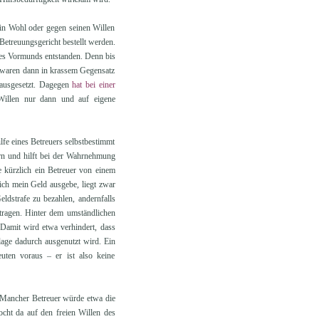
ein Wohl oder gegen seinen Willen
Betreuungsgericht bestellt werden.
 des Vormunds entstanden. Denn bis
e waren dann in krassem Gegensatz
d ausgesetzt. Dagegen
hat bei einer
 Willen nur dann und auf eigene
lfe eines Betreuers selbstbestimmt
rn und hilft bei der Wahrnehmung
e kürzlich ein Betreuer von einem
ich mein Geld ausgebe, liegt zwar
eldstrafe zu bezahlen, andernfalls
ragen. Hinter dem umständlichen
 Damit wird etwa verhindert, dass
lage dadurch ausgenutzt wird. Ein
euten voraus – er ist also keine
. Mancher Betreuer würde etwa die
cht da auf den freien Willen des