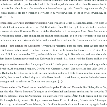
emein bekannt. Wirklich problematisch wird die Situation jedoch, wenn eben diese Konzerne damit
 auszufüllen, obwohl es dafür keine hinreichende Grundlage gibt. Diese Strategie nennt sich „G
ichts anderes, als das Verdrehen der Wahrheit zu Werbezwecken. Mehr über Greenwashing, un
UNI.DE.
[...]»
schenleben: Der Preis günstiger Kleidung
Kleider machen Leute. Sie können kaschieren oder V
ersönlichkeit sein oder einfach nur Wohlfühlfaktor. Über 100 Euro gibt jeder deutsche Haushalt
i kosten einzelne Shirts oder Hosen in vielen Geschäften oft nur ein paar Euro. Dass damit ein
r Produktion dieser Güter unmöglich ist, scheint offensichtlich. In den Zulieferfabriken sind die
edingungen miserabel. Warum die Modeketten das dulden und was die Konsumenten dagegen un
chland – eine unendliche Geschichte?
Hydraulic Fracturing, kurz Fracking, tötet. Anders kann m
 in Gebieten erhoben werden, in denen unkonventionelles Erdgas unter Einsatz vieler giftiger Che
 der Politik, v.a. seitens der CDU, stellen sich hinter Fracking in Deutschland, während das wich
dem letzten Regierungswechsel eine Kehrtwende gemacht hat. Wann wird das Thema endlich bee
Wegschauen ist menschlich
Eine junge Frau wird niedergestochen, vergewaltigt und ausgeraubt
rechen. Aber niemand reagiert. Der Fall von Catherine „Kitty“ Genovese aus dem Jahr 1964 ist wo
 Bystander-Effekt: Je mehr Leute in einer Situation potenziell Hilfe leisten könnten, umso geringe
dafür, dass jemand helfend eingreift. Wie dieses Paradox zu erklären ist, welche Rolle die Verant
dem gar nicht so schwer ist, Zivilcourage zu zeigen.
[...]»
t Tierversuche - Die Moral unter dem Mikroskop der Ethik und Vernunft
Die Bilder, die im 
hen des Max-Planck-Institutes Tübingen an die Öffentlichkeit kamen, sind nichts für schwache N
stehen, betrachtet man die Aufnahmen, die unter anderem Rhesus-Äffin Stella zeigen und das tra
ut für biologische Kybernetik Tübingen dokumentieren. Fixiert in einem „Primatenstuhl“, bewegun
lantat ragt aus ihrem offenen Schädel, ihre dunklen Augen blicken ins Leere und spiegeln Leid