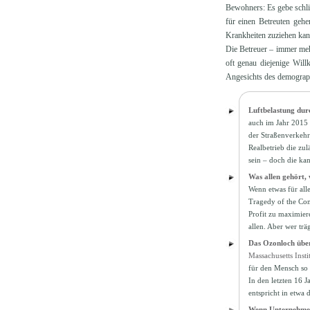
Bewohners: Es gebe schli
für einen Betreuten geh
Krankheiten zuziehen kan
Die Betreuer – immer meh
oft genau diejenige Will
Angesichts des demographi
Luftbelastung dur
auch im Jahr 2015 
der Straßenverkehr
Realbetrieb die zu
sein – doch die ka
Was allen gehört,
Wenn etwas für all
Tragedy of the Com
Profit zu maximiere
allen. Aber wer tr
Das Ozonloch über
Massachusetts Inst
für den Mensch so w
In den letzten 16 
entspricht in etwa
Wenn Unternehmen