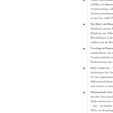
erfüllen, ist allg
Verantwortung voll
Grunde genommen n
zu tun hat, weiß 
Ein Shirt, ein Men
Ausdruck unserer P
Kleidung aus. Dabe
Beschäftigten in de
zahllos und die B
Fracking in Deuts
interpretieren, die
Verantwortlichen in
Niedersachsen mit 
Kitty Genovese – 
beobachten das Verb
für den sogenannten
Wahrscheinlichkeit 
und warum es trotz
Wissenschaft stat
mit den Tierversuc
bleibe einem kurz 
– hier – im Instit
Äffin, ein Kopfimp