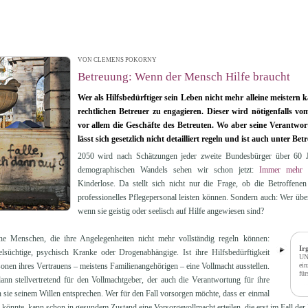
VON CLEMENS POKORNY
| 12.05.2014 12:44
Betreuung: Wenn der Mensch Hilfe braucht
Wer als Hilfsbedürftiger sein Leben nicht mehr alleine meistern ka
rechtlichen Betreuer zu engagieren. Dieser wird nötigenfalls vo
vor allem die Geschäfte des Betreuten. Wo aber seine Verantwor
lässt sich gesetzlich nicht detailliert regeln und ist auch unter Bet
2050 wird nach Schätzungen jeder zweite Bundesbürger über 60 J
demographischen Wandels sehen wir schon jetzt:
Immer mehr 
Kinderlose. Da stellt sich nicht nur die Frage, ob die Betroffenen
professionelles Pflegepersonal leisten können. Sondern auch: Wer übe
wenn sie geistig oder seelisch auf Hilfe angewiesen sind?
ne Menschen, die ihre Angelegenheiten nicht mehr vollständig regeln können:
Ir
lsüchtige, psychisch Kranke oder Drogenabhängige. Ist ihre Hilfsbedürftigkeit
UNI
onen ihres Vertrauens – meistens Familienangehörigen – eine Vollmacht ausstellen.
ein
fü
ann stellvertretend für den Vollmachtgeber, der auch die Verantwortung für ihre
 sie seinem Willen entsprechen. Wer für den Fall vorsorgen möchte, dass er einmal
 könnte, kann schon in gesundem Zustand eine Vorsorgevollmacht erteilen, die erst im Fall der