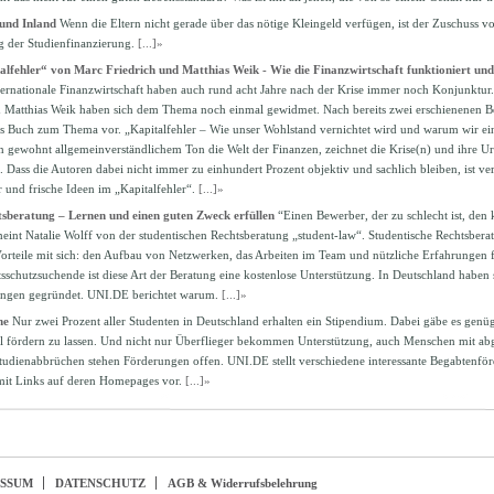
und Inland
Wenn die Eltern nicht gerade über das nötige Kleingeld verfügen, ist der Zuschuss v
g der Studienfinanzierung.
[...]»
alfehler“ von Marc Friedrich und Matthias Weik - Wie die Finanzwirtschaft funktioniert un
ternationale Finanzwirtschaft haben auch rund acht Jahre nach der Krise immer noch Konjunktur.
 Matthias Weik haben sich dem Thema noch einmal gewidmet. Nach bereits zwei erschienenen Be
es Buch zum Thema vor. „Kapitalfehler – Wie unser Wohlstand vernichtet wird und warum wir ei
in gewohnt allgemeinverständlichem Ton die Welt der Finanzen, zeichnet die Krise(n) und ihre U
Dass die Autoren dabei nicht immer zu einhundert Prozent objektiv und sachlich bleiben, ist ver
und frische Ideen im „Kapitalfehler“.
[...]»
tsberatung – Lernen und einen guten Zweck erfüllen
“Einen Bewerber, der zu schlecht ist, den 
meint Natalie Wolff von der studentischen Rechtsberatung „student-law“. Studentische Rechtsbera
Vorteile mit sich: den Aufbau von Netzwerken, das Arbeiten im Team und nützliche Erfahrungen f
sschutzsuchende ist diese Art der Beratung eine kostenlose Unterstützung. In Deutschland haben 
tungen gegründet. UNI.DE berichtet warum.
[...]»
he
Nur zwei Prozent aller Studenten in Deutschland erhalten ein Stipendium. Dabei gäbe es genü
ell fördern zu lassen. Und nicht nur Überflieger bekommen Unterstützung, auch Menschen mit ab
udienabbrüchen stehen Förderungen offen. UNI.DE stellt verschiedene interessante Begabtenfö
mit Links auf deren Homepages vor.
[...]»
ESSUM
DATENSCHUTZ
AGB & Widerrufsbelehrung