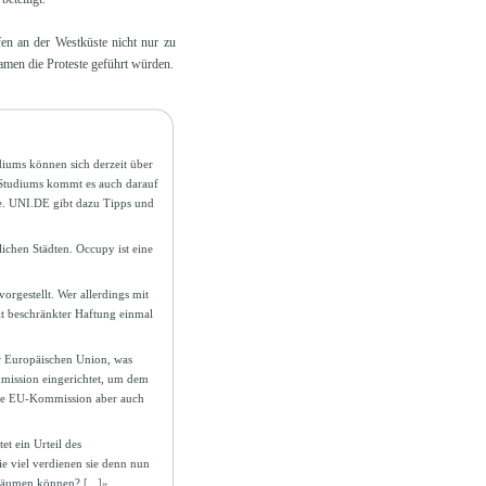
fen an der Westküste nicht nur zu
amen die Proteste geführt würden.
iums können sich derzeit über
 Studiums kommt es auch darauf
e. UNI.DE gibt dazu Tipps und
ichen Städten. Occupy ist eine
orgestellt. Wer allerdings mit
it beschränkter Haftung einmal
der Europäischen Union, was
mmission eingerichtet, um dem
die EU-Kommission aber auch
t ein Urteil des
ie viel verdienen sie denn nun
r träumen können?
[...]»