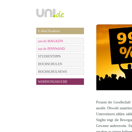
E-Mail Postfach
uni.de MAGAZIN
uni.de PINNWAND
STUDIENTIPPS
HOCHSCHULEN
HOCHSCHULNEWS
WOHNUNGSSUCHE
Prozent der Gesellschaft
ausübt. Obwohl zunächst 
Unterstützern zählen zah
Stiglitz trägt die Bewegu
Gewinne andererseits. Ei
gesehen zu immer heftige