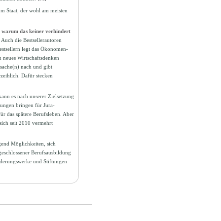
om Staat, der wohl am meisten
d warum das keiner verhindert
 Auch die Bestsellerautoren
stsellern legt das Ökonomen-
n neues Wirtschaftsdenken
rsache(n) nach und gibt
zeihlich. Dafür stecken
kann es nach unserer Zielsetzung
tungen bringen für Jura-
ür das spätere Berufsleben. Aber
sich seit 2010 vermehrt
gend Möglichkeiten, sich
geschlossener Berufsausbildung
rderungswerke und Stiftungen