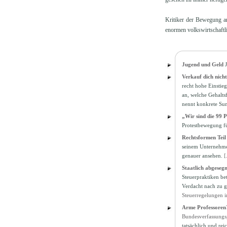
Kritiker der Bewegung ar
enormen volkswirtschaftli
Jugend und Geld
Verkauf dich nich
recht hohe Einstie
an, welche Gehalts
nennt konkrete S
„Wir sind die 99 
Protestbewegung für
Rechtsformen Teil 
seinem Unternehmen
genauer ansehen.
[
Staatlich abgeseg
Steuerpraktiken be
Verdacht nach zu 
Steuerregelungen i
Arme Professoren?
Bundesverfassungsg
tatsächlich und rei