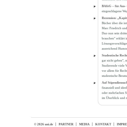
BAföG – für Aus- 
eingeschlagene We
Rezension: „Kapit
Bücher über die in
Marc Friedrich und
Duo nun sein dritt
brauchen“ erklärt 
Lösungsvorschläge. 
ausreichend Humor 
Studentische Rech
gar nicht geben”, 
Studierende viele 
vor allem für Recht
studentische Bera
Auf Stipendiensuc
finanziell und ide
oder mehrfachen St
im Überblick und 
© 2026 uni.de
PARTNER
MEDIA
KONTAKT
IMPR