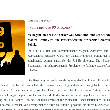
VON SIVAN BERSHAN
| 20.12.2011 13:58
„Wir sind die 99 Prozent“
Sie begann an der New Yorker Wall Street und fand schnell Ank
Städten. Occupy ist eine Protestbewegung für soziale Gerechtig
Politik.
Im Juli 2011 rief das konsumkritische Magazin Adbusters auf 
Kapitalismus. Auslöser waren die bankenfreundliche Politik der le
zunehmende Armut innerhalb der US-Bevölkerung. Die Beweg
Bewusstsein für schwerwiegende Probleme wie fehlende soziale Absi
schaffen.
Die Besetzung der Wallstreet als Symbol der Plutokratie soll darau
 über den Großteil der wirtschaftlichen Ressourcen verfügt und dadurch maßgeblichen Einfl
von den Medien unterschätzt, erreichte Occupy durch öffentlichkeitswirksame Aktionen schn
lreiche Gruppierungen, darunter das Hackerkollektiv Anonymous und einige Gewerkschaften. 
ng mit. Die Banken – so der Columbia-Professor für Wirtschaft – sozialisierten ihre Verluste
n solches Verhalten von Privatpersonen würde als kriminell gewertet und im volkswirtschaftli
ren Krisen. In Deutschland haben sich bislang etwa 40.000 Menschen an den Demonstrationen b