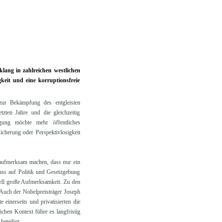
lang in zahlreichen westlichen
keit und eine korruptionsfreie
zur Bekämpfung des entgleisten
tzten Jahre und die gleichzeitig
ung möchte mehr öffentliches
cherung oder Perspektivlosigkeit
f aufmerksam machen, dass nur ein
uss auf Politik und Gesetzgebung
ell große Aufmerksamkeit. Zu den
Auch der Nobelpreisträger Joseph
 einerseits und privatisierten die
chen Kontext führe es langfristig
eteiligt.