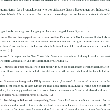
gumentieren, dass Protestaktionen, wie beispielsweise diverse Besetzungen von Industriehä
chen Schäden führten, sondern überdies noch genau diejenigen am härtesten träfen, in deren N
Jugend zwischen sorglosem Umgang mit Geld und zielgerichtetem Sparen
[...]»
t unter Wert – Einstiegsgehälter nach dem Studium
Personen mit Abschluss eines Hochschulstud
gsgehälter gleich nach dem Studium freuen. Neben der Branche und guten Praktika während des
forderung man an das potentiell arbeitgebende Unternehmen stellt – und wo man arbeiten möcht
ummen.
[...]»
Prozent“
Sie begann an der New Yorker Wall Street und fand schnell Anklang in zahlreichen westl
 soziale Gerechtigkeit und eine korruptionsfreie Politik.
[...]»
2 – Juristische Personen
Im ersten Teil haben wir euch die sogenannten Personengesellschaften v
 Größeres plant, der sollte sich die Rechtsformen der Aktiengesellschaft und der Gesellschaft m
...]»
net: Steuervermeidung in der EU
Spätestens seit der „Luxleaks“-Affäre ist bekannt, dass es in 
trifft, nicht immer mit rechten Dingen zu geht. Nach diesen Enthüllungen wurde eine Sonderko
gehen, Luxemburg gewähre Großkonzernen (Amazon) steuerliche Vorteile. Mittlerweile nimmt 
n anderen Mitgliedsstaaten unter die Lupe
.
[...]»
 – Besoldung in Teilen verfassungswidrig
Deutschlands Professoren verdienen zu wenig. So laute
erichts
, das den Verdienst von deutschen Professoren zum Teil als verfassungswidrig einstuft. W
cht das nicht für einen guten Lebensstandard? Was ist mit all jenen, die von so einem Gehalt nu