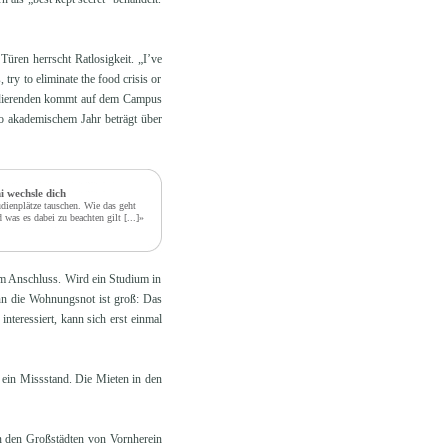
üren herrscht Ratlosigkeit. „I’ve
ry to eliminate the food crisis or
Studierenden kommt auf dem Campus
 akademischem Jahr beträgt über
i wechsle dich
dienplätze tauschen. Wie das geht
 was es dabei zu beachten gilt
[...]»
im Anschluss. Wird ein Studium in
nn die Wohnungsnot ist groß: Das
nteressiert, kann sich erst einmal
r ein Missstand. Die Mieten in den
n den Großstädten von Vornherein