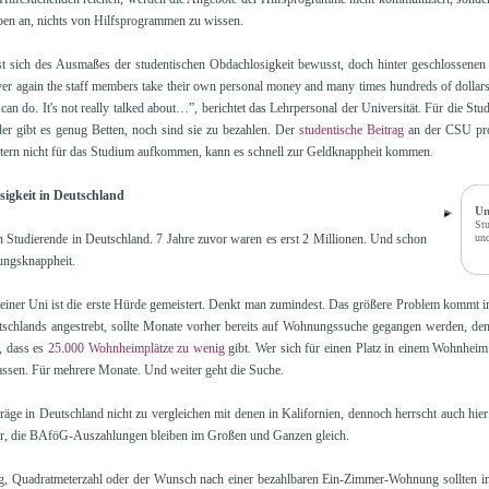
en an, nichts von Hilfsprogrammen zu wissen.
t sich des Ausmaßes der studentischen Obdachlosigkeit bewusst, doch hinter geschlossenen T
er again the staff members take their own personal money and many times hundreds of dollars, t
can do. It's not really talked about…”, berichtet das Lehrpersonal der Universität. Für die 
der gibt es genug Betten, noch sind sie zu bezahlen. Der
studentische Beitrag
an der CSU pro
ltern nicht für das Studium aufkommen, kann es schnell zur Geldknappheit kommen.
igkeit in Deutschland
Un
Stu
n Studierende in Deutschland. 7 Jahre zuvor waren es erst 2 Millionen. Und schon
und
ungsknappheit.
einer Uni ist die erste Hürde gemeistert. Denkt man zumindest. Das größere Problem kommt 
tschlands angestrebt, sollte Monate vorher bereits auf Wohnungssuche gegangen werden, de
, dass es
25.000 Wohnheimplätze zu wenig
gibt. Wer sich für einen Platz in einem Wohnheim i
 lassen. Für mehrere Monate. Und weiter geht die Suche.
räge in Deutschland nicht zu vergleichen mit denen in Kalifornien, dennoch herrscht auch hie
r, die BAföG-Auszahlungen bleiben im Großen und Ganzen gleich.
g, Quadratmeterzahl oder der Wunsch nach einer bezahlbaren Ein-Zimmer-Wohnung sollten i