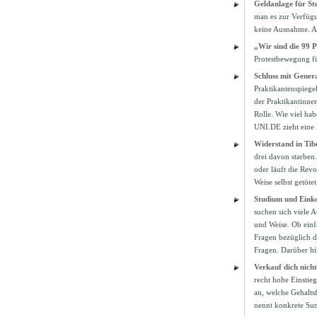
Geldanlage für St
man es zur Verfügu
keine Ausnahme. Ab
„Wir sind die 99 
Protestbewegung für
Schluss mit Gener
Praktikantenspiegel
der Praktikantinne
Rolle. Wie viel ha
UNI.DE zieht eine 
Widerstand in Tib
drei davon starben
oder läuft die Rev
Weise selbst getöt
Studium und Eink
suchen sich viele 
und Weise. Ob einfa
Fragen bezüglich de
Fragen. Darüber hi
Verkauf dich nich
recht hohe Einstie
an, welche Gehalts
nennt konkrete S