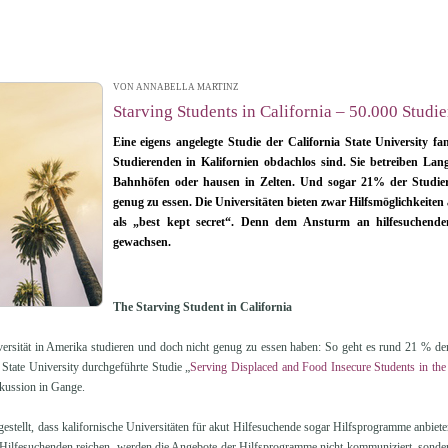
VON ANNABELLA MARTINZ
| 15.07.2016 13:03
Starving Students in California – 50.000 Studi
Eine eigens angelegte Studie der California State University 
Studierenden in Kalifornien obdachlos sind. Sie betreiben Lang
Bahnhöfen oder hausen in Zelten. Und sogar 21% der Studier
genug zu essen. Die Universitäten bieten zwar Hilfsmöglichkeiten 
als „best kept secret“. Denn dem Ansturm an hilfesuchenden
gewachsen.
The Starving Student in California
ersität in Amerika studieren und doch nicht genug zu essen haben: So geht es rund 21 % der
 State University durchgeführte Studie „
Serving Displaced and Food Insecure Students in th
skussion in Gange.
gestellt, dass kalifornische Universitäten für akut Hilfesuchende sogar Hilfsprogramme anbiete
 Hilfesuchenden reichen, werden die Angebote der Hilfsprogramme nicht kommuniziert, sondern