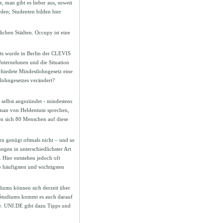
 man gibt es lieber aus, soweit
den; Studenten bilden hier
ichen Städten. Occupy ist eine
s wurde in Berlin der CLEVIS
 Unternehmen und die Situation
chiedete Mindestlohngesetz eine
tlohngesetzes verändert?
r selbst angezündet - mindestens
n man von Heldentum sprechen,
en sich 80 Menschen auf diese
n genügt oftmals nicht – und so
gen in unterschiedlichster Art
 Hier entstehen jedoch oft
e häufigsten und wichtigsten
iums können sich derzeit über
 Studiums kommt es auch darauf
e. UNI.DE gibt dazu Tipps und