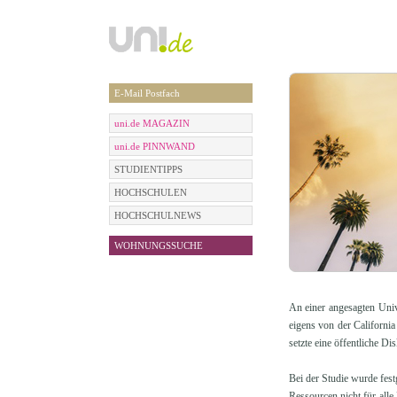
E-Mail Postfach
uni.de MAGAZIN
uni.de PINNWAND
STUDIENTIPPS
HOCHSCHULEN
HOCHSCHULNEWS
WOHNUNGSSUCHE
An einer angesagten Univ
eigens von der California
setzte eine öffentliche Di
Bei der Studie wurde fest
Ressourcen nicht für alle