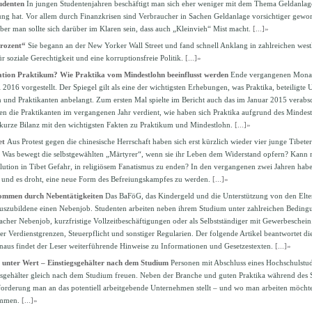
udenten
In jungen Studentenjahren beschäftigt man sich eher weniger mit dem Thema Geldanlage,
ng hat. Vor allem durch Finanzkrisen sind Verbraucher in Sachen Geldanlage vorsichtiger gewor
er man sollte sich darüber im Klaren sein, dass auch „Kleinvieh“ Mist macht.
[...]»
Prozent“
Sie begann an der New Yorker Wall Street und fand schnell Anklang in zahlreichen westl
 soziale Gerechtigkeit und eine korruptionsfreie Politik.
[...]»
ation Praktikum? Wie Praktika vom Mindestlohn beeinflusst werden
Ende vergangenen Monat
 2016 vorgestellt. Der Spiegel gilt als eine der wichtigsten Erhebungen, was Praktika, beteiligte
n und Praktikanten anbelangt. Zum ersten Mal spielte im Bericht auch das im Januar 2015 verabs
ben die Praktikanten im vergangenen Jahr verdient, wie haben sich Praktika aufgrund des Mindes
kurze Bilanz mit den wichtigsten Fakten zu Praktikum und Mindestlohn.
[...]»
et
Aus Protest gegen die chinesische Herrschaft haben sich erst kürzlich wieder vier junge Tibete
. Was bewegt die selbstgewählten „Märtyrer“, wenn sie ihr Leben dem Widerstand opfern? Kan
olution in Tibet Gefahr, in religiösem Fanatismus zu enden? In den vergangenen zwei Jahren hab
et und es droht, eine neue Form des Befreiungskampfes zu werden.
[...]»
ommen durch Nebentätigkeiten
Das BaFöG, das Kindergeld und die Unterstützung von den Elter
Auszubildene einen Nebenjob. Studenten arbeiten neben ihrem Studium unter zahlreichen Bedingun
cher Nebenjob, kurzfristige Vollzeitbeschäftigungen oder als Selbstständiger mit Gewerbeschein.
r Verdienstgrenzen, Steuerpflicht und sonstiger Regularien. Der folgende Artikel beantwortet di
naus findet der Leser weiterführende Hinweise zu Informationen und Gesetzestexten.
[...]»
t unter Wert – Einstiegsgehälter nach dem Studium
Personen mit Abschluss eines Hochschulstud
gsgehälter gleich nach dem Studium freuen. Neben der Branche und guten Praktika während des
forderung man an das potentiell arbeitgebende Unternehmen stellt – und wo man arbeiten möcht
ummen.
[...]»