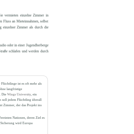
ie vermieten einzelne Zimmer in
n Fluss an Mieteinnahmen, selbst
g einzelner Zimmer als durch die
tudio oder in einer Jugendherberge
Straße schlafen und werden durch
 Flüchtlinge ist es oft mehr als
hne langfristige
. Die
Wings University
, ein
 soll jedem Flüchtling überall
nt Zimmer, der das Projekt ins
Vereinten Nationen, deren Ziel es
en Sicherung wird Europa