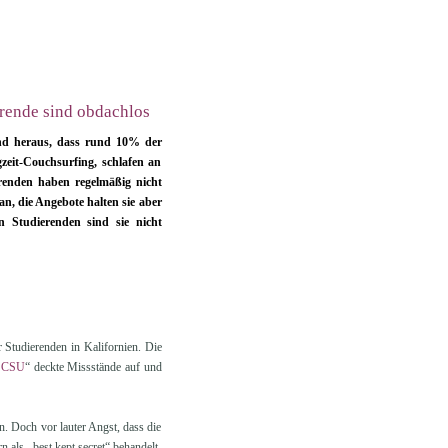
erende sind obdachlos
fand heraus, dass rund 10% der
zeit-Couchsurfing, schlafen an
enden haben regelmäßig nicht
an, die Angebote halten sie aber
 Studierenden sind sie nicht
 Studierenden in Kalifornien. Die
e CSU
“ deckte Missstände auf und
n. Doch vor lauter Angst, dass die
 als „best kept secret“ behandelt.