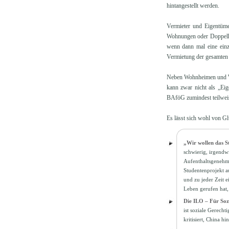
hintangestellt werden.
Vermieter und Eigentüme
Wohnungen oder Doppelhau
wenn dann mal eine einze
Vermietung der gesamten
Neben Wohnheimen und WG
kann zwar nicht als „Ei
BAföG zumindest teilweise
Es lässt sich wohl von Gl
„Wir wollen das S
schwierig, irgendw
Aufenthaltsgenehmi
Studentenprojekt au
und zu jeder Zeit 
Leben gerufen hat
Die ILO – Für Soz
ist soziale Gerecht
kritisiert, China hi