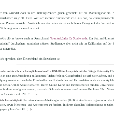
r von Grundstücken in den Ballungszentren gehen geschickt auf die Wohnungsnot ein. S
shälften zu je 500 Euro. Wer sich mehrere Studierende ins Haus holt, hat einen permanente
lne Person auszieht. Zusätzlich erwirtschaften sie einen höheren Betrag mit der Vermietun
 Wohnung an nur einen Haushalt.
s gibt es bereits auch in Deutschland
Notunterkünfte für Studierende
. Ein Bett im Fitnesss
genheim“ durchgehen, zumindest müssen Studierende aber nicht wie in Kalifornien auf der 
 unterstützt.
ück sprechen, dass Deutschland ein Sozialstaat ist.
tudieren für alle erschwinglich machen!“ - UNI.DE im Gespräch mit der Wings University
Für
ie an eine gute Ausbildung zu kommen: Vielen fehlt im Gastgeberland die Arbeitserlaubnis, und o
gung erweist sich auch das Einschreiben an Hochschulen und Universitäten meist als unmöglich
s Berlin, will da Abhilfe schaffen: Durch Online-Kurse und Partnerschaften mit den Universitäten
ein Studium ermöglicht werden, das tatsächlich auch zu einem anerkannten Abschluss führt. Vince
, im Gespräch mit UNI.DE.
[...]»
iale Gerechtigkeit
Die Internationale Arbeitsorganisation (ILO) ist eine Sonderorganisation der 
igkeit, sowie Menschen- und Arbeitsrechte zu fördern. In ihrem aktuellen Weltbericht zur sozial
ngegen gilt als Vorbild.
[...]»