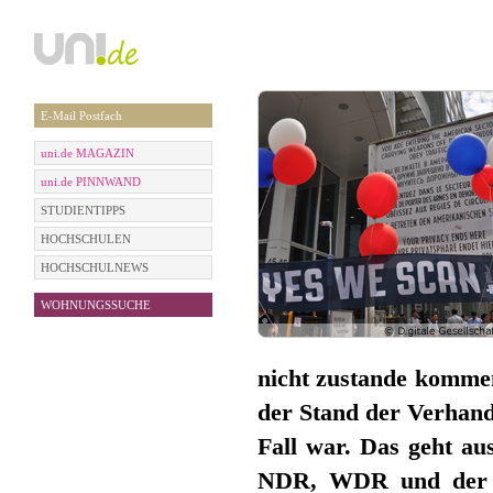
E-Mail Postfach
uni.de MAGAZIN
uni.de PINNWAND
STUDIENTIPPS
HOCHSCHULEN
HOCHSCHULNEWS
WOHNUNGSSUCHE
nicht zustande komme
der Stand der Verhandlu
Fall war. Das geht au
NDR, WDR und der Sü