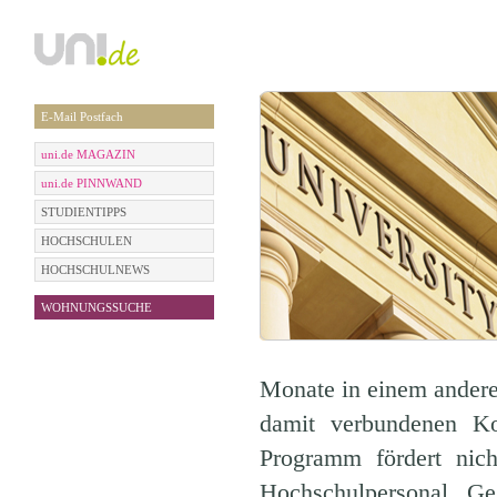
E-Mail Postfach
uni.de MAGAZIN
uni.de PINNWAND
STUDIENTIPPS
HOCHSCHULEN
HOCHSCHULNEWS
WOHNUNGSSUCHE
Monate in einem andere
damit verbundenen K
Programm fördert nic
Hochschulpersonal. G