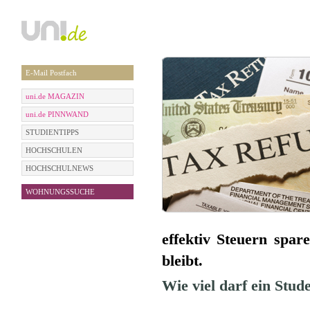
E-Mail Postfach
uni.de MAGAZIN
uni.de PINNWAND
STUDIENTIPPS
HOCHSCHULEN
HOCHSCHULNEWS
WOHNUNGSSUCHE
effektiv Steuern spa
bleibt.
Wie viel darf ein Stud