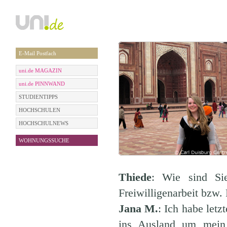
E-Mail Postfach
uni.de MAGAZIN
uni.de PINNWAND
STUDIENTIPPS
HOCHSCHULEN
HOCHSCHULNEWS
WOHNUNGSSUCHE
Thiede
: Wie sind Si
Freiwilligenarbeit bzw.
Jana M.
: Ich habe let
ins Ausland um mein 