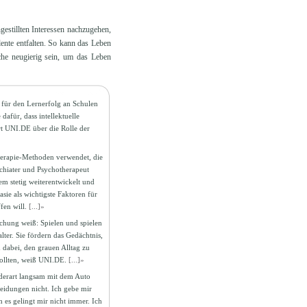
estillten Interessen nachzugehen,
ente entfalten. So kann das Leben
che neugierig sein, um das Leben
 für den Lernerfolg an Schulen
afür, dass intellektuelle
t UNI.DE über die Rolle der
herapie-Methoden verwendet, die
chiater und Psychotherapeut
m stetig weiterentwickelt und
sie als wichtigste Faktoren für
fen will.
[...]»
schung weiß: Spielen und spielen
ter. Sie fördern das Gedächtnis,
n dabei, den grauen Alltag zu
sollten, weiß UNI.DE.
[...]»
 derart langsam mit dem Auto
heidungen nicht. Ich gebe mir
es gelingt mir nicht immer. Ich