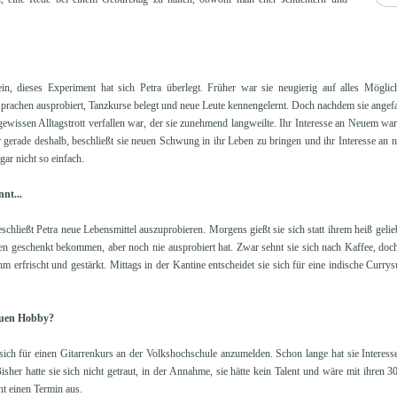
n, dieses Experiment hat sich Petra überlegt. Früher war sie neugierig auf alles Mögliche
prachen ausprobiert, Tanzkurse belegt und neue Leute kennengelernt. Doch nachdem sie angefange
 gewissen Alltagstrott verfallen war, der sie zunehmend langweilte. Ihr Interesse an Neuem war 
 gerade deshalb, beschließt sie neuen Schwung in ihr Leben zu bringen und ihr Interesse an
ar nicht so einfach.
nt...
eschließt Petra neue Lebensmittel auszuprobieren. Morgens gießt sie sich statt ihrem heiß geli
ten geschenkt bekommen, aber noch nie ausprobiert hat. Zwar sehnt sie sich nach Kaffee, doch
hm erfrischt und gestärkt. Mittags in der Kantine entscheidet sie sich für eine indische Currys
euen Hobby?
, sich für einen Gitarrenkurs an der Volkshochschule anzumelden. Schon lange hat sie Interes
sher hatte sie sich nicht getraut, in der Annahme, sie hätte kein Talent und wäre mit ihren 30
ht einen Termin aus.