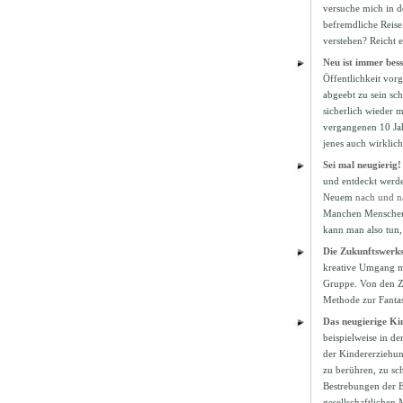
versuche mich in d
befremdliche Reise
verstehen? Reicht 
Neu ist immer bes
Öffentlichkeit vor
abgeebt zu sein sc
sicherlich wieder 
vergangenen 10 Jah
jenes auch wirklich
Sei mal neugierig!
und entdeckt werde
Neuem
nach und n
Manchen Menschen s
kann man also tun
Die Zukunftswerkst
kreative Umgang m
Gruppe. Von den Z
Methode zur Fantas
Das neugierige Ki
beispielweise in de
der Kindererziehun
zu berühren, zu sc
Bestrebungen der E
gesellschaftlichen