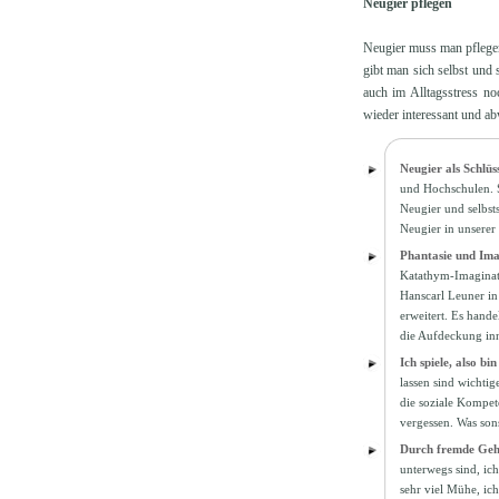
Neugier pflegen
Neugier muss man pflegen
gibt man sich selbst und
auch im Alltagsstress n
wieder interessant und a
Neugier als Schlüs
und Hochschulen. Si
Neugier und selbst
Neugier in unserer 
Phantasie und Imag
Katathym-Imaginat
Hanscarl Leuner in
erweitert. Es hande
die Aufdeckung inn
Ich spiele, also bi
lassen sind wichti
die soziale Kompete
vergessen. Was son
Durch fremde Geh
unterwegs sind, ich
sehr viel Mühe, ic