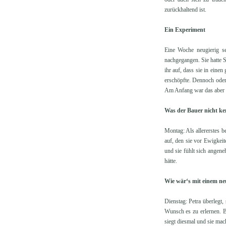
zurückhaltend ist.
Ein Experiment
Eine Woche neugierig sei
nachgegangen. Sie hatte S
ihr auf, dass sie in einen
erschöpfte. Dennoch oder
Am Anfang war das aber g
Was der Bauer nicht ken
Montag: Als allererstes b
auf, den sie vor Ewigkei
und sie fühlt sich angene
hätte.
Wie wär‘s mit einem n
Dienstag: Petra überlegt
Wunsch es zu erlernen. Bi
siegt diesmal und sie mac