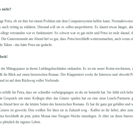
s nicht?
agt Petra, ob sie ihm bei einem Problem mit dem Computersystem helfen kann. Normalerweise g
 es auch richtig zu erklären. Diesmal will sie es selbst ausprobieren. Es dauert etwas länger, 
ollege verstanden wie es funktioniert. So schwer war es gar nicht und Petra ist stolz darauf, d
. Die Gitarrenstunde am Abend lief so gut, dass Petra beschließt weiterzumachen, auch wenn s
r Talent - das hätte Petra nie gedacht.
 doch!
 der Mittagspause in ihrem Lieblingsbuchladen einkaufen. Es ist ein neuer Krimi erschienen,
t ihr Blick auf einen historischen Roman. Der Klappentext weckt ihr Interesse und obwohl Pe
n und ist auf dem Rückweg voller Vorfreude.
erfüllt für Petra, dass sie schneller vorbeigegangen ist als sie bemerkt hat. Sie fühlt sich bef
in Gespräch mit einer Kollegin über das Gitarre spielen hat sie eine neue Lunch-Partnerin g
m Abend liest sie die letzten Seiten des historischen Romans. Er hat ihr ganz gut gefallen u
 Genres ist geweckt. Den weißen Tee lässt sie in Zukunft weg - Kaffee ist ihr lieber, aber zum
ra beschließt ab jetzt, jeden Monat eine Neugier-Woche einzulegen. Je öfter sie ihren Interes
e plötzlich ihr eigenes Leben.