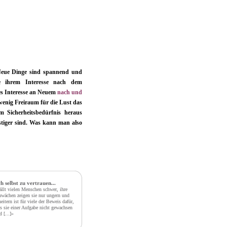
 Neue Dinge sind spannend und
ie ihrem Interesse nach dem
es Interesse an Neuem
nach und
wenig Freiraum für die Lust das
 Sicherheitsbedürfnis heraus
ustiger sind. Was kann man also
ch selbst zu vertrauen...
fällt vielen Menschen schwer, ihre
wächen zeigen sie nur ungern und
eitern ist für viele der Beweis dafür,
s sie einer Aufgabe nicht gewachsen
nd
[...]»