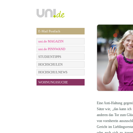
E-Mail Postfach
uni.de MAGAZIN
uni.de PINNWAND
STUDIENTIPPS
HOCHSCHULEN
HOCHSCHULNEWS
WOHNUNGSSUCHE
Eine Anti-Haltung gegenü
Sätze wie, „das kann ich 
anderen das Tor zum Glüc
von vornherein auszuschl
Gericht im Lieblingsrest
oder auch sich zu traue