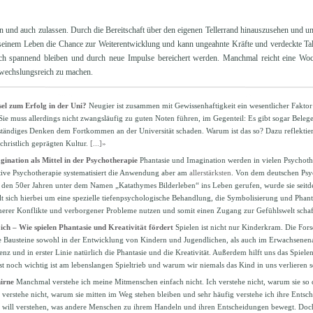
 und auch zulassen. Durch die Bereitschaft über den eigenen Tellerrand hinauszusehen und ung
 seinem Leben die Chance zur Weiterentwicklung und kann ungeahnte Kräfte und verdeckte Tal
och spannend bleiben und durch neue Impulse bereichert werden. Manchmal reicht eine Wo
bwechslungsreich zu machen.
sel zum Erfolg in der Uni?
Neugier ist zusammen mit Gewissenhaftigkeit ein wesentlicher Faktor
e muss allerdings nicht zwangsläufig zu guten Noten führen, im Gegenteil: Es gibt sogar Belege d
ständiges Denken dem Fortkommen an der Universität schaden. Warum ist das so? Dazu reflektier
christlich geprägten Kultur.
[...]»
ination als Mittel in der Psychotherapie
Phantasie und Imagination werden in vielen Psychot
ive Psychotherapie systematisiert die Anwendung aber am
allerstärksten
. Von dem deutschen Psy
 den 50er Jahren unter dem Namen „Katathymes Bilderleben“ ins Leben gerufen, wurde sie seitde
lt sich hierbei um eine spezielle tiefenpsychologische Behandlung, die Symbolisierung und Phanta
erer Konflikte und verborgener Probleme nutzen und somit einen Zugang zur Gefühlswelt schaf
n ich – Wie spielen Phantasie und Kreativität fördert
Spielen ist nicht nur Kinderkram. Die For
ge Bausteine sowohl in der Entwicklung von Kindern und Jugendlichen, als auch im Erwachsenenal
nz und in erster Linie natürlich die Phantasie und die Kreativität. Außerdem hilft uns das Spiele
st noch wichtig ist am lebenslangen Spieltrieb und warum wir niemals das Kind in uns verlieren 
irne
Manchmal verstehe ich meine Mitmenschen einfach nicht. Ich verstehe nicht, warum sie so
 verstehe nicht, warum sie mitten im Weg stehen bleiben und sehr häufig verstehe ich ihre Entsc
h will verstehen, was andere Menschen zu ihrem Handeln und ihren Entscheidungen bewegt. Doch 