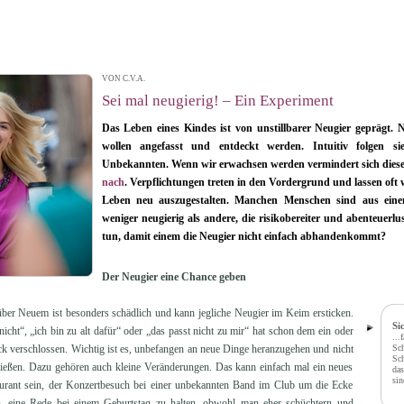
VON C.V.A.
| 01.08.2013 14:38
Sei mal neugierig! – Ein Experiment
Das Leben eines Kindes ist von unstillbarer Neugier geprägt.
wollen angefasst und entdeckt werden. Intuitiv folgen s
Unbekannten. Wenn wir erwachsen werden vermindert sich dies
nach
. Verpflichtungen treten in den Vordergrund und lassen oft 
Leben neu auszugestalten. Manchen Menschen sind aus einem
weniger neugierig als andere, die risikobereiter und abenteuerl
tun, damit einem die Neugier nicht einfach abhandenkommt?
Der Neugier eine Chance geben
ber Neuem ist besonders schädlich und kann jegliche Neugier im Keim ersticken.
Si
nicht“, „ich bin zu alt dafür“ oder „das passt nicht zu mir“ hat schon dem ein oder
...
k verschlossen. Wichtig ist es, unbefangen an neue Dinge heranzugehen und nicht
Sch
Sch
ießen. Dazu gehören auch kleine Veränderungen. Das kann einfach mal ein neues
das
si
aurant sein, der Konzertbesuch bei einer unbekannten Band im Club um die Ecke
n, eine Rede bei einem Geburtstag zu halten, obwohl man eher schüchtern und