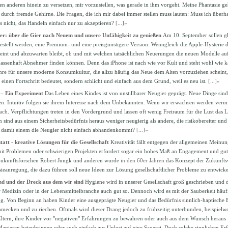
en anderen hinein zu versetzen, mir vorzustellen, was gerade in ihm vorgeht. Meine Phantasie ge
 durch fremde Gehirne. Die Fragen, die ich mir dabei immer stellen muss lauten: Muss ich über
es nicht, das Handeln einfach nur zu akzeptieren?
[...]»
ser: über die Gier nach Neuem und unsere Unfähigkeit zu genießen
Am 10. September sollen g
gestellt werden, eine Premium- und eine preisgünstigere Version. Wenngleich die Apple-Hysterie 
heint und abzuwarten bleibt, ob und mit welchen tatsächlichen Neuerungen die neuen Modelle a
massenhaft Abnehmer finden können. Denn das iPhone ist nach wie vor Kult und steht wohl wie 
re für unsere moderne Konsumkultur, die allzu häufig das Neue dem Alten vorzuziehen scheint,
 einen Fortschritt bedeutet, sondern schlicht und einfach aus dem Grund, weil es neu ist.
[...]»
 – Ein Experiment
Das Leben eines Kindes ist von unstillbarer Neugier geprägt. Neue Dinge sin
n. Intuitiv folgen sie ihrem Interesse nach dem Unbekannten. Wenn wir erwachsen werden vermind
ach
. Verpflichtungen treten in den Vordergrund und lassen oft wenig Freiraum für die Lust das 
ind aus einem Sicherheitsbedürfnis heraus weniger neugierig als andere, die risikobereiter und 
, damit einem die Neugier nicht einfach abhandenkommt?
[...]»
att - kreative Lösungen für die Gesellschaft
Kreativität fällt entgegen der allgemeinen Mein
it Problemen oder schwierigen Projekten erfordert sogar ein hohes Maß an Engagement und gu
ukunftsforschen Robert Jungk und anderen wurde
in den 60er Jahren
das Konzept der Zukunftswe
ieanregung, die dazu führen soll neue Ideen zur Lösung gesellschaftlicher Probleme zu entwick
nd und der Dreck aus dem wir sind
Hygiene wird in unserer Gesellschaft groß geschrieben und da
r Medizin oder in der Lebensmittelbranche auch gut so. Dennoch wird es mit der Sauberkeit häufi
g. Von Beginn an haben Kinder eine ausgeprägte Neugier und das Bedürfnis sinnlich-haptische
hmecken und zu riechen. Oftmals wird dieser Drang jedoch zu frühzeitig unterbunden, beispielwe
ltern, ihre Kinder vor "negativen" Erfahrungen zu bewahren oder auch aus dem Wunsch heraus 
 Manieren beizubringen oder auch einfach aus Unlust auf eine Sauerei. Doch solche sinnlichen Er