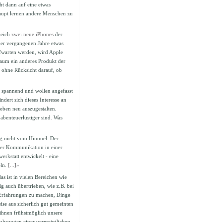
ht dann auf eine etwas
haupt lernen andere Menschen zu
leich
zwei neue iPhones
der
der vergangenen Jahre etwas
ufwarten werden, wird Apple
kaum ein anderes Produkt der
 ohne Rücksicht darauf, ob
d spannend und wollen angefasst
ert sich dieses Interesse an
Leben neu auszugestalten.
abenteuerlustiger sind. Was
ung nicht vom Himmel. Der
ter Kommunikation in einer
rkstatt entwickelt - eine
eln.
[...]»
s ist in vielen Bereichen wie
g auch übertrieben, wie z.B. bei
 Erfahrungen zu machen, Dinge
ise aus sicherlich gut gemeinten
ihnen frühstmöglich unsere
fahrungen einer vermeintlichen