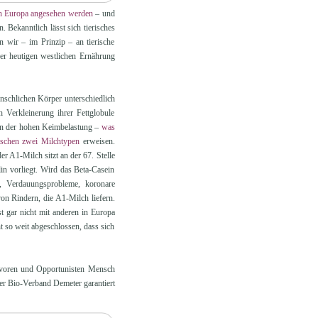
 in Europa angesehen werden
– und
. Bekanntlich lässt sich tierisches
 wir – im Prinzip – an tierische
rer heutigen westlichen Ernährung
enschlichen Körper unterschiedlich
h Verkleinerung ihrer Fettglobule
gen der hohen Keimbelastung –
was
ischen zwei Milchtypen
erweisen.
er A1-Milch sitzt an der 67. Stelle
in vorliegt. Wird das Beta-Casein
, Verdauungsprobleme, koronare
on Rindern, die A1-Milch liefern.
t gar nicht mit anderen in Europa
 so weit abgeschlossen, dass sich
voren und Opportunisten Mensch
r Bio-Verband Demeter garantiert