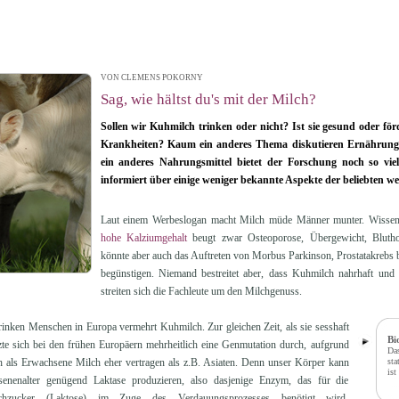
VON CLEMENS POKORNY
| 05.01.2015 14:43
Sag, wie hältst du's mit der Milch?
Sollen wir Kuhmilch trinken oder nicht? Ist sie gesund oder för
Krankheiten? Kaum ein anderes Thema diskutieren Ernährungs
ein anderes Nahrungsmittel bietet der Forschung noch so vie
informiert über einige weniger bekannte Aspekte der beliebten w
Laut einem Werbeslogan macht Milch müde Männer munter. Wissensc
hohe Kalziumgehalt
beugt zwar Osteoporose, Übergewicht, Blutho
könnte aber auch das Auftreten von Morbus Parkinson, Prostatakrebs
begünstigen. Niemand bestreitet aber, dass Kuhmilch nahrhaft und
streiten sich die Fachleute um den Milchgenuss.
rinken Menschen in Europa vermehrt Kuhmilch. Zur gleichen Zeit, als sie sesshaft
Bi
te sich bei den frühen Europäern mehrheitlich eine Genmutation durch, aufgrund
Das
h als Erwachsene Milch eher vertragen als z.B. Asiaten. Denn unser Körper kann
sta
ist
enenalter genügend Laktase produzieren, also dasjenige Enzym, das für die
hzucker (Laktose) im Zuge des Verdauungsprozesses benötigt wird.