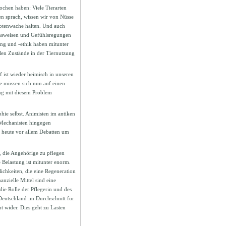
ochen haben: Viele Tierarten
en sprach, wissen wir von Nüsse
otenwache halten. Und auch
nsweisen und Gefühlsregungen
ung und -ethik haben mitunter
len Zustände in der Tiernutzung
f ist wieder heimisch in unseren
ie müssen sich nun auf einen
ng mit diesem Problem
phie selbst. Animisten im antiken
 Mechanisten hingegen
t heute vor allem Debatten um
 die Angehörige zu pflegen
 Belastung ist mitunter enorm.
chkeiten, die eine Regeneration
nzielle Mittel sind eine
e Rolle der Pflegerin und des
 Deutschland im Durchschnitt für
t wider. Dies geht zu Lasten