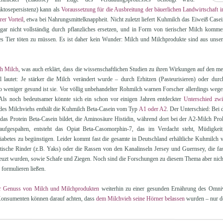
aktosepersistenz) kann als
Voraussetzung für die Ausbreitung der bäuerlichen Landwirtschaft
rer Vorteil
, etwa bei Nahrungsmittelknappheit. Nicht zuletzt liefert Kuhmilch das Eiweiß Casein
ar nicht vollständig durch pflanzliches ersetzen, und in Form von tierischer Milch kommen
ges Tier töten zu müssen. Es ist daher kein Wunder: Milch und Milchprodukte sind aus unse
ch Milch
, was auch erklärt, dass die wissenschaftlichen Studien zu ihren Wirkungen auf den m
el lautet: Je stärker die Milch verändert wurde – durch Erhitzen (Pasteurisieren) oder durc
o weniger gesund ist sie. Vor völlig unbehandelter Rohmilch warnen Forscher allerdings we
 Als noch bedeutsamer könnte sich ein schon vor einigen Jahren entdeckter
Unterschied zw
des Milchviehs enthält die Kuhmilch Beta-Casein vom Typ
A1 oder A2
. Der Unterschied: Bei d
 das Protein Beta-Casein bildet, die Aminosäure Histidin, während dort bei der A2-Milch Prol
gespalten, entsteht das Opiat Beta-Casomorphin-7, das im Verdacht steht, Müdigkeit
betes zu begünstigen. Leider kommt fast die gesamte in Deutschland erhältliche Kuhmilch v
atische Rinder (z.B. Yaks) oder die Rassen von den Kanalinseln Jersey und Guernsey, die fas
reuzt wurden, sowie Schafe und Ziegen. Noch sind die Forschungen zu diesem Thema aber nicht
formulieren ließen.
r Genuss von Milch und Milchprodukten
weiterhin zu einer gesunden Ernährung des Omni
onsumenten können darauf achten, dass
dem Milchvieh seine Hörner belassen
wurden – nur de