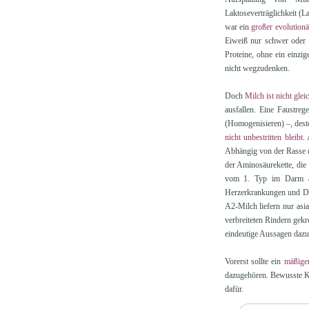
Laktoseverträglichkeit (L
war ein
großer evolutionä
Eiweiß nur schwer oder g
Proteine, ohne ein einzi
nicht wegzudenken.
Doch
Milch ist nicht glei
ausfallen. Eine Faustreg
(Homogenisieren) –, dest
nicht unbestritten bleibt
.
Abhängig von der Rasse 
der Aminosäurekette, die
vom 1. Typ im Darm auf
Herzerkrankungen und Dia
A2-Milch liefern nur asi
verbreiteten Rindern gek
eindeutige Aussagen dazu 
Vorerst sollte ein
mäßige
dazugehören. Bewusste K
dafür.