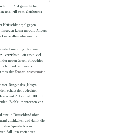
 sich zum Ziel gemacht hat,
en und will auch gleichzeitig
er Haifischknorpel gegen
r hingegen kaum gerecht. Anders
ie krebszellenreduzierende
sunde Ernährung. Wir lesen
u verzichten, wir essen viel
en der neuen Green-Smoothies
noch ungeklärt: was ist
bt man der
Ernährungspyramide
,
nnten Ranger des „Kenya
r den Schutz der bedrohten
ilderer seit 2012 rund 100.000
werden. Fachleute sprechen von
alleine in Deutschland über
gsmöglichkeiten und damit die
in, dass Spender/-in und
ten Fall kein geeignetes