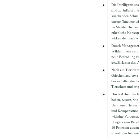
Die Intelligenz un
sind zu äußerst in
knackenden Schimp
unsere Nutztiere 
im Stande. Die zum
erhebliche Konsequ
wirken demnach wie
Durch Management
Wäldern. Was als Er
neue Bedrohung für
gewährleistet das 
Noch ein Tier bitt
Griechenland etwa 
bezweifelten die E
Tierschutz und art
Harte Arbeit für k
haben, wissen, wie 
Um diesen Herausfo
und Kompensation d
wichtige Vorausset
Pflegers zum Beruf
10 Patienten zustän
sowohl der betreue