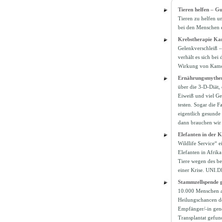
Tieren helfen – Gu
Tieren zu helfen u
bei den Menschen 
Krebstherapie Kam
Gelenkverschleiß –
verhält es sich bei
Wirkung von Kamel
Ernährungsmythe
über die 3-D-Diät,
Eiweiß und viel Ge
testen. Sogar die F
eigentlich gesunde
dann brauchen wir
Elefanten in der K
Wildlife Service“ e
Elefanten in Afrik
Tiere wegen des be
einer Krise. UNI.D
Stammzellspende g
10.000 Menschen an
Heilungschancen der
Empfänger/-in genet
Transplantat gefu