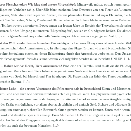
seres Fleisches oder: Wie klug sind unsere Mitgeschöpfe
Mittlerweile müsste es sich herum gespr
telligentem Verhalten fähig. Über 350 Jahre, nachdem Rene Descartes von den Tieren als Automat
ansen, Metalldraht verbiegenden Krähen, voraus planenden Hunden und sogar Elefanten, die T
wie Kühe, Schweine, Schafe, Pferde und Hühner scheinen in hohem Maße zu komplexen Verhalte
 Teil kontrovers diskutierten Bewegungen der letzten Jahre im Bereich der Tierverhaltensforsch
enzen für den Umgang mit unseren "Mitgeschöpfen", wie sie im Grundgesetz heißen. Die aktuel
 unzeitgemäße und längst überholte Vorstellungsrelikte aus einer vergangenen Zeit.
[...]»
 den Wolf wieder heimisch machen
Ein wichtiger Teil unseres Ökosystems ist zurück – der Wol
rungenschaft des Artenschutzes gilt, ist allerdings eine Plage für Landwirte und Nutztierhalter. S
 ihre Schützlinge einstellen, deren Bekämpfung durch den Artenschutz verboten ist. Den Umga
„Wolfsmanagement“. Was das ist und warum viel aufgeklärt werden muss, berichtet UNI.DE.
[...]»
e – Haben wir das Recht, Tiere auszunutzen?
Probleme der Tierethik sind so alt wie die Philoso
glaubten, Menschen und Tiere haben eine gemeinsame Seele und tauschten sie miteinander aus.
xistenz von Seele bei Mensch und Tier überhaupt. Die Frage nach der Ethik des Tieres beeinfluss
gerechte Haltung.
[...]»
leinen Lohn – die geringe Vergütung des Pflegepersonals in Deutschland
Eltern und Menschen,
erfüllend aber auch wie nervenaufreibend sich dies gestalten kann. Die physische und psychische
rderungen angemessen und stabil begegnen zu können, bedarf es verschiedener Ausgleichsmögli
er Kräfte ermöglichen, vor allem aber auch schlicht und einfach Geld. Sichere und adäquate fina
zung, um einer anspruchsvollen Betreuerfunktion gerecht werden zu können. Umso mehr, wenn di
 wird und das Arbeitspensum ansteigt. Einer
Studie der TU Berlin
zufolge ist eine Pflegekraft in
dig. Im Gehalt des Pflegepersonals spiegelt sich diese starke Inanspruchnahme jedoch häufig nich
nden als auch der betreuten Menschen.
[...]»