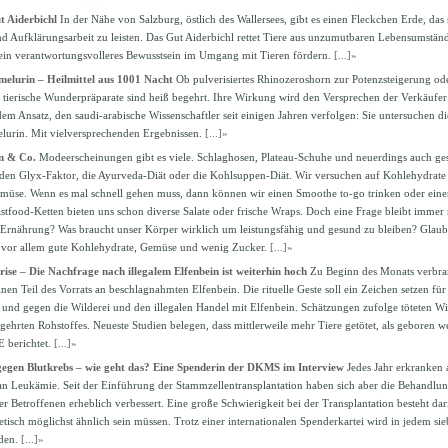
t Aiderbichl
In der Nähe von Salzburg, östlich des Wallersees, gibt es einen Fleckchen Erde, das
nd Aufklärungsarbeit zu leisten. Das Gut Aiderbichl rettet Tiere aus unzumutbaren Lebensumständ
ein verantwortungsvolleres Bewusstsein im Umgang mit Tieren fördern.
[...]»
elurin – Heilmittel aus 1001 Nacht
Ob pulverisiertes Rhinozeroshorn zur Potenzsteigerung od
 tierische Wunderpräparate sind heiß begehrt. Ihre Wirkung wird den Versprechen der Verkäufe
 dem Ansatz, den saudi-arabische Wissenschaftler seit einigen Jahren verfolgen: Sie untersuchen d
urin. Mit vielversprechenden Ergebnissen.
[...]»
n & Co.
Modeerscheinungen gibt es viele. Schlaghosen, Plateau-Schuhe und neuerdings auch ge
 den Glyx-Faktor, die Ayurveda-Diät oder die Kohlsuppen-Diät. Wir versuchen auf Kohlehydrate z
müse. Wenn es mal schnell gehen muss, dann können wir einen Smoothe to-go trinken oder ein
astfood-Ketten bieten uns schon diverse Salate oder frische Wraps. Doch eine Frage bleibt immer 
 Ernährung? Was braucht unser Körper wirklich um leistungsfähig und gesund zu bleiben? Glau
 vor allem gute Kohlehydrate, Gemüse und wenig Zucker.
[...]»
rise – Die Nachfrage nach illegalem Elfenbein ist weiterhin hoch
Zu Beginn des Monats verbra
inen Teil des Vorrats an beschlagnahmten Elfenbein. Die rituelle Geste soll ein Zeichen setzen fü
a und gegen die Wilderei und den illegalen Handel mit Elfenbein. Schätzungen zufolge töteten W
gehrten Rohstoffes. Neueste Studien belegen, dass mittlerweile mehr Tiere getötet, als geboren 
E berichtet.
[...]»
egen Blutkrebs – wie geht das? Eine Spenderin der DKMS im Interview
Jedes Jahr erkranken 
 Leukämie. Seit der Einführung der Stammzellentransplantation haben sich aber die Behandlun
 Betroffenen erheblich verbessert. Eine große Schwierigkeit bei der Transplantation besteht dar
isch möglichst ähnlich sein müssen. Trotz einer internationalen Spenderkartei wird in jedem sieb
nden.
[...]»