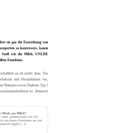
dert sie gar die Entstehung von
experten so kontrovers, kaum
l Stoff wie die Milch. UNI.DE
eißen Emulsion.
haftlich ist da nichts dran.
Der
chdruck und Herzinfarkten vor,
 bei Männern sowie Diabetes Typ 1
 wachstumsfördernd ist. Dennoch
o-Mode aus Milch?
 Label „Mademoiselle Chi Chi“
ttet nun bereits Prominente aus und
 ziemlich begehrt
[...]»