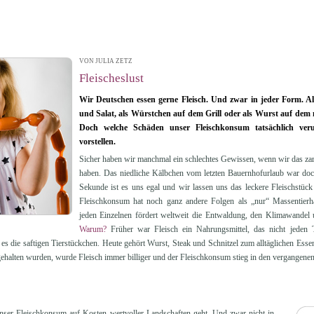
VON JULIA ZETZ
| 08.10.2012 14:44
Fleischeslust
Wir Deutschen essen gerne Fleisch. Und zwar in jeder Form. Als
und Salat, als Würstchen auf dem Grill oder als Wurst auf dem
Doch welche Schäden unser Fleischkonsum tatsächlich veru
vorstellen.
Sicher haben wir manchmal ein schlechtes Gewissen, wenn wir das zart
haben. Das niedliche Kälbchen vom letzten Bauernhofurlaub war doc
Sekunde ist es uns egal und wir lassen uns das leckere Fleischstü
Fleischkonsum hat noch ganz andere Folgen als „nur“ Massentierh
jeden Einzelnen fördert weltweit die Entwaldung, den Klimawandel 
Warum?
Früher war Fleisch ein Nahrungsmittel, das nicht jeden
s die saftigen Tierstückchen. Heute gehört Wurst, Steak und Schnitzel zum alltäglichen Essen,
ehalten wurden, wurde Fleisch immer billiger und der Fleischkonsum stieg in den vergangenen 
nser Fleischkonsum auf Kosten wertvoller Landschaften geht. Und zwar nicht in