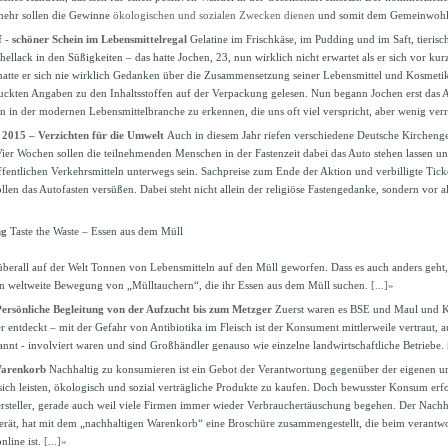
mehr sollen die Gewinne
ökologischen und sozialen Zwecken dienen
und somit dem Gemeinwoh
 - schöner Schein im Lebensmittelregal
Gelatine im Frischkäse, im Pudding und im Saft, tieris
hellack in den Süßigkeiten – das hatte Jochen, 23, nun wirklich nicht erwartet als er sich vor ku
atte er sich nie wirklich Gedanken über die Zusammensetzung seiner Lebensmittel und Kosmetik
uckten Angaben zu den Inhaltsstoffen auf der Verpackung gelesen. Nun begann Jochen erst das
n in der modernen Lebensmittelbranche zu erkennen, die uns oft viel verspricht, aber wenig verr
 2015 – Verzichten für die Umwelt
Auch in diesem Jahr riefen verschiedene Deutsche Kirchen
Vier Wochen sollen die teilnehmenden Menschen in der Fastenzeit dabei das Auto stehen lassen un
ffentlichen Verkehrsmitteln unterwegs sein. Sachpreise zum Ende der Aktion und verbilligte Tick
llen das Autofasten versüßen. Dabei steht nicht allein der religiöse Fastengedanke, sondern vor
ng
Taste the Waste – Essen aus dem Müll
überall auf der Welt Tonnen von Lebensmitteln auf den Müll geworfen. Dass es auch anders geht, 
n weltweite Bewegung von „Mülltauchern“, die ihr Essen aus dem Müll suchen.
[...]»
Persönliche Begleitung von der Aufzucht bis zum Metzger
Zuerst waren es BSE und Maul und 
r entdeckt – mit der Gefahr von Antibiotika im Fleisch ist der Konsument mittlerweile vertraut, 
annt - involviert waren und sind Großhändler genauso wie einzelne landwirtschaftliche Betriebe.
Warenkorb
Nachhaltig zu konsumieren ist ein Gebot der Verantwortung gegenüber der eigenen
sich leisten, ökologisch und sozial verträgliche Produkte zu kaufen. Doch bewusster Konsum erf
steller, gerade auch weil viele Firmen immer wieder Verbrauchertäuschung begehen. Der Nachhal
rät, hat mit dem „nachhaltigen Warenkorb“ eine Broschüre zusammengestellt, die beim verantw
nline ist.
[...]»