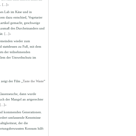
l.
[...]»
ches Lab im Käse und in
rzem dazu entschied, Vegetarier
artikel gemacht, geschweige
 Ausmaß des Durcheinanders und
ät.
[...]»
gemeinden wieder zum
d stattdessen zu Fuß, mit dem
ets der teilnehmenden
 allem der Umweltschutz im
zeigt der Film „
Taste the Waste
“
Klauenseuche, dann wurde
auch der Mangel an artgerechter
[...]»
 und kommenden Generationen.
ordert umfassende Kenntnisse
tigkeitsrat, der die
ortungsbewussten Konsum hilft