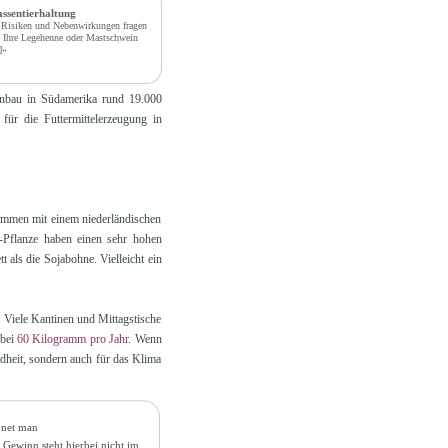
ssentierhaltung
Risiken und Nebenwirkungen fragen
 Ihre Legehenne oder Mastschwein
]»
anbau in Südamerika rund 19.000
ür die Futtermittelerzeugung in
usammen mit einem niederländischen
n-Pflanze haben einen sehr hohen
 als die Sojabohne. Vielleicht ein
. Viele Kantinen und Mittagstische
 bei
60 Kilogramm pro Jahr
. Wenn
ndheit, sondern auch für das Klima
hnet man
 Gewinn steht hierbei nicht im