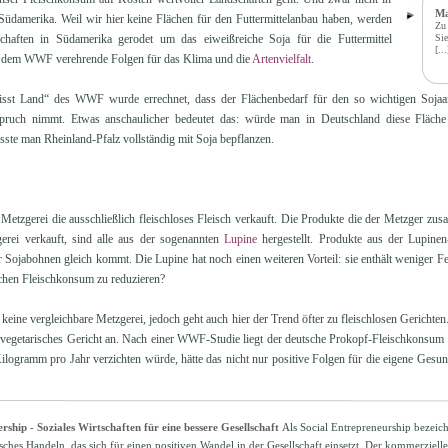
Ma
Südamerika. Weil wir hier keine Flächen für den Futtermittelanbau haben, werden
Zu 
haften in Südamerika gerodet um das eiweißreiche Soja für die Futtermittel
Sie
[...
 dem WWF verehrende Folgen für das Klima und die
Artenvielfalt
.
frisst Land“ des WWF wurde errechnet, dass der Flächenbedarf für den so wichtigen Soja
pruch nimmt. Etwas anschaulicher bedeutet das: würde man in Deutschland diese Fläche f
te man Rheinland-Pfalz vollständig mit Soja bepflanzen.
 Metzgerei die ausschließlich fleischloses Fleisch verkauft. Die Produkte die der Metzger z
erei verkauft, sind alle aus der sogenannten
Lupine
hergestellt. Produkte aus der Lupine
 Sojabohnen gleich kommt. Die Lupine hat noch einen weiteren Vorteil: sie enthält weniger Fett
chen Fleischkonsum zu reduzieren?
keine vergleichbare Metzgerei, jedoch geht auch hier der Trend öfter zu fleischlosen Gerichten
n vegetarisches Gericht an. Nach einer WWF-Studie liegt der deutsche Prokopf-Fleischkonsum
ilogramm pro Jahr verzichten würde, hätte das nicht nur positive Folgen für die eigene Gesu
rship - Soziales Wirtschaften für eine bessere Gesellschaft
Als Social Entrepreneurship bezeic
ches Handeln, das sich für einen positiven Wandel in der Gesellschaft einsetzt. Der kommerzielle