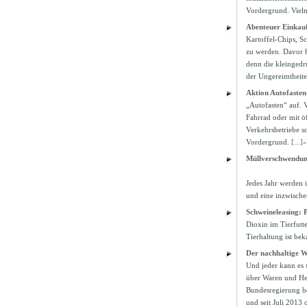
Vordergrund. Viel
Abenteuer Einkauf
Kartoffel-Chips, Sc
zu werden. Davor h
denn die kleingedr
der Ungereimtheite
Aktion Autofasten
„Autofasten“ auf. 
Fahrrad oder mit ö
Verkehrsbetriebe so
Vordergrund.
[...]»
Müllverschwendu
Jedes Jahr werden 
und eine inzwische
Schweineleasing: 
Dioxin im Tierfutte
Tierhaltung ist bek
Der nachhaltige 
Und jeder kann es 
über Waren und Her
Bundesregierung be
und seit Juli 2013 o