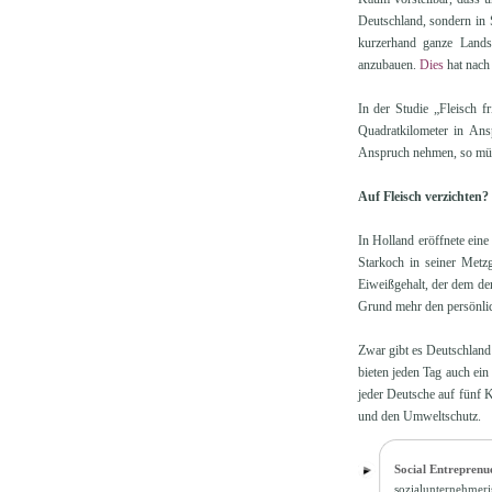
Deutschland, sondern in 
kurzerhand ganze Landsc
anzubauen.
Dies
hat nach
In der Studie „Fleisch 
Quadratkilometer in Ans
Anspruch nehmen, so müss
Auf Fleisch verzichten?
In Holland eröffnete eine
Starkoch in seiner Metzg
Eiweißgehalt, der dem der
Grund mehr den persönli
Zwar gibt es Deutschland 
bieten jeden Tag auch ei
jeder Deutsche auf fünf K
und den Umweltschutz.
Social Entreprenue
sozialunternehmeris