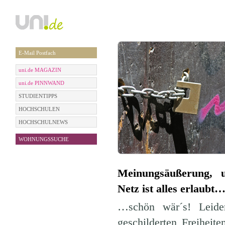
E-Mail Postfach
uni.de MAGAZIN
uni.de PINNWAND
STUDIENTIPPS
HOCHSCHULEN
HOCHSCHULNEWS
WOHNUNGSSUCHE
Meinungsäußerung, u
Netz ist alles erlaubt
…schön wär´s! Leide
geschilderten Freiheite