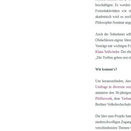
beschäftigen: Es werden
Freizeitaktivitäten wie
akademisch wird es noch 
Philosophie-Seminar ange
Auch die Teilnehmer selb
Obdachlosen eigene Ideen
Vorträge mit wichtigen F
Klaus Seilwinder
. Der eh
„Die Treffen geben erst ei
Wie kommt's?
Um herauszufinden, dass
Umfrage in diversen sozi
animierte den 36-jährige
Pfefferwerk
, dem
Verban
Berliner Volkshochschul
Die Idee zum Projekt hatt
niederschwelligen Zugang
verschiedensten Themen v