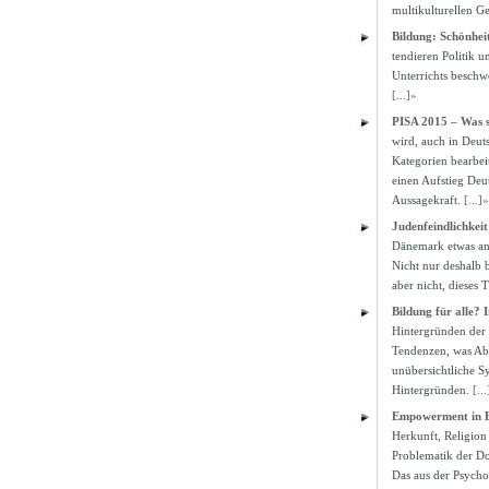
multikulturellen Ges
Bildung: Schönheit
tendieren Politik u
Unterrichts beschw
[...]»
PISA 2015 – Was s
wird, auch in Deuts
Kategorien bearbei
einen Aufstieg Deut
Aussagekraft.
[...]»
Judenfeindlichkei
Dänemark etwas and
Nicht nur deshalb b
aber nicht, dieses
Bildung für alle? 
Hintergründen der S
Tendenzen, was Abi
unübersichtliche S
Hintergründen.
[...
Empowerment in B
Herkunft, Religion
Problematik der Do
Das aus der Psycho