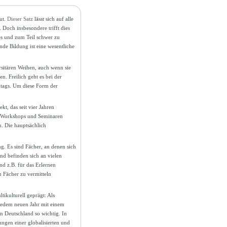
ut.
Dieser Satz
lässt sich auf alle
Doch insbesondere trifft dies
es und zum Teil schwer zu
de Bildung ist eine wesentliche
rsitären Weihen, auch wenn sie
. Freilich geht es bei der
ltags. Um diese Form der
kt, das seit vier Jahren
, Workshops und Seminaren
. Die hauptsächlich
g. Es sind Fächer, an denen sich
nd befinden sich an vielen
nd z.B. für das Erlernen
 Fächer zu vermitteln
ikulturell geprägt: Als
 jedem neuen Jahr mit einem
in Deutschland so wichtig. In
ngen einer globalisierten und