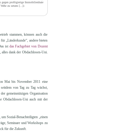
h gegen profitgierige Immobilienhaie
 Wehr zu setzen
[...]»
betrieb stammen, können auch die
 für „Länderkunde“, andere bieten
Das ist
das Fachgebiet von Dozent
d, alles dank der Obdachlosen-Uni.
 von Mai bis November 2011 eine
e seitdem von Tag zu Tag wächst,
: der gemeinnützigen Organisation
e Obdachlosen-Uni auch mit der
t, um Sozial-Benachteiligten „einen
träge, Seminare und Workshops zu
k für die Zukunft.