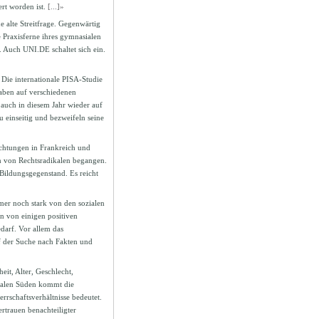
ert worden ist.
[...]»
ne alte Streitfrage. Gegenwärtig
e Praxisferne ihres gymnasialen
. Auch UNI.DE schaltet sich ein.
Die internationale PISA-Studie
gaben auf verschiedenen
auch in diesem Jahr wieder auf
u einseitig und bezweifeln seine
chtungen in Frankreich und
m von Rechtsradikalen begangen.
 Bildungsgegenstand. Es reicht
er noch stark von den sozialen
en von einigen positiven
darf. Vor allem das
f der Suche nach Fakten und
it, Alter, Geschlecht,
obalen Süden kommt die
rschaftsverhältnisse bedeutet.
trauen benachteiligter