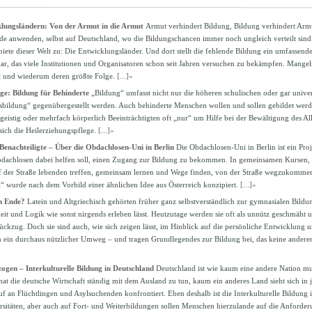
klungsländern: Von der Armut in die Armut
Armut verhindert Bildung, Bildung verhindert Arm
de anwenden, selbst auf Deutschland, wo die Bildungschancen immer noch ungleich verteilt sind. 
biete dieser Welt zu: Die Entwicklungsländer. Und dort stellt die fehlende Bildung ein umfassend
ar, das viele Institutionen und Organisatoren schon seit Jahren versuchen zu bekämpfen. Mangeln
 und wiederum deren größte Folge.
[...]»
ge: Bildung für Behinderte
„Bildung“ umfasst nicht nur die höheren schulischen oder gar unive
ildung“ gegenübergestellt werden. Auch behinderte Menschen wollen und sollen gebildet werden
geistig oder mehrfach körperlich Beeinträchtigten oft „nur“ um Hilfe bei der Bewältigung des Al
ich die Heilerziehungspflege.
[...]»
 Benachteiligte – Über die Obdachlosen-Uni in Berlin
Die Obdachlosen-Uni in Berlin ist ein Proje
achlosen dabei helfen soll, einen Zugang zur Bildung zu bekommen. In gemeinsamen Kursen
f der Straße lebenden treffen, gemeinsam lernen und Wege finden, von der Straße wegzukommen
“ wurde nach dem Vorbild einer ähnlichen Idee aus Österreich konzipiert.
[...]»
m Ende?
Latein und Altgriechisch gehörten früher ganz selbstverständlich zur gymnasialen Bildun
it und Logik wie sonst nirgends erleben lässt. Heutzutage werden sie oft als unnütz geschmäht u
ckzug. Doch sie sind auch, wie sich zeigen lässt, im Hinblick auf die persönliche Entwicklung u
ein durchaus nützlicher Umweg – und tragen Grundlegendes zur Bildung bei, das keine anderen
ogen – Interkulturelle Bildung in Deutschland
Deutschland ist wie kaum eine andere Nation mult
hat die deutsche Wirtschaft ständig mit dem Ausland zu tun, kaum ein anderes Land sieht sich in
f an Flüchtlingen und Asylsuchenden konfrontiert. Eben deshalb ist die Interkulturelle Bildung 
sitäten, aber auch auf Fort- und Weiterbildungen sollen Menschen hierzulande auf die Anforderu