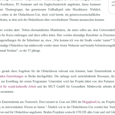
sic
 Kochkurse, PC-Seminare und ein Englischunterricht angeboten, hinzu kommen
zur
 eine Theatergruppe, das gemeinsame Fußballspiel oder Musikkurse. Wirklich
selten in der Obdachlosen-Uni, doch wird bereits ein geisteswissenschaftliches
boten, in dem sich die Obdachlosen über verschiedenste Themen austauschen können.
st werden aktiv: Neben ehrenamtlichen Mitarbeitern, die meist selbst aus dem Universitäts
 für Kurse einbringen und diese selbst leiten. Hier werden ehemalige Reiseleiter zu Dozenten
ragestellungen für die Teilnehmer an, etwa: „Wie komme ich von der Straße wieder 'runter?“ 
emalige Obdachlose hat mittlerweile wieder einen festen Wohnsitz und bezieht Arbeitslosengel
nmal Struktur“, so der 57-jährige.
 gerade diese Angebote für die Obdachlosen relevant sein könnten, hatte Eimertenbrink
alen Einrichtungen
in Berlin durchgeführt. Die anfangs noch zurückhaltende Resonanz, di
n zur Erstellung der ersten Programme. Unterstützt wird das Projekt dabei von drei Partnern
d für sozial-kulturelle Arbeit
und der MUT GmbH für Gesundheit. Mittlerweile arbeitet di
e zusammen.
e Eimertenbrink aus Österreich. Dort existiert in Graz seit 2004 die
MegaphonUni
, ein Projek
 zu universitäräem Wissen zu bieten.“ Ähnlich wie in der Obdachlosen-Uni werden hier Vor
on und für Obdachlose angeboten. Beiden Projekten wünscht UNI.DE alles Gute und viel Glüc