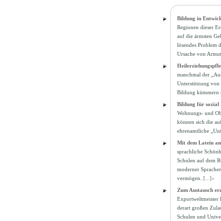
Bildung in Entwic
Regionen dieser Er
auf die ärmsten Ge
lösendes Problem d
Ursache von Armut
Heilerziehungspfle
manchmal der „Ausb
Unterstützung von 
Bildung kümmern s
Bildung für sozial
Wohnungs- und Obd
können sich die au
ehrenamtliche „Uni
Mit dem Latein a
sprachliche Schönhe
Schulen auf dem Rü
moderner Sprachen 
vermögen.
[...]»
Zum Austausch erz
Exportweltmeister 
derart großen Zulau
Schulen und Univer