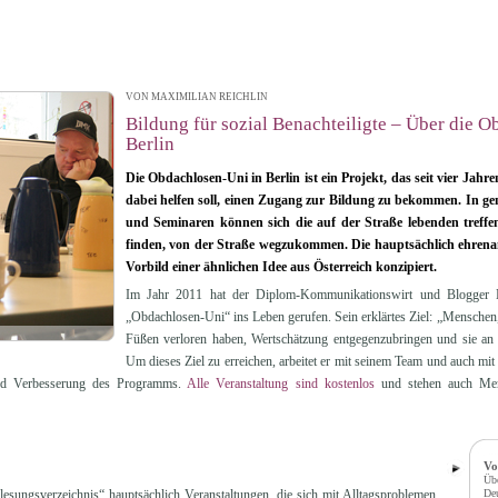
VON MAXIMILIAN REICHLIN
| 09.02.2015 12:16
Bildung für sozial Benachteiligte – Über die 
Berlin
Die Obdachlosen-Uni in Berlin ist ein Projekt, das seit vier J
dabei helfen soll, einen Zugang zur Bildung zu bekommen. In 
und Seminaren können sich die auf der Straße lebenden treff
finden, von der Straße wegzukommen. Die hauptsächlich ehren
Vorbild einer ähnlichen Idee aus Österreich konzipiert.
Im Jahr 2011 hat der Diplom-Kommunikationswirt und Blogger M
„Obdachlosen-Uni“ ins Leben gerufen. Sein erklärtes Ziel: „Menschen,
Füßen verloren haben, Wertschätzung entgegenzubringen und sie an d
Um dieses Ziel zu erreichen, arbeitet er mit seinem Team und auch mi
und Verbesserung des Programms.
Alle Veranstaltung sind kostenlos
und stehen auch Men
Vo
Üb
lesungsverzeichnis“ hauptsächlich Veranstaltungen, die sich mit Alltagsproblemen
Deu