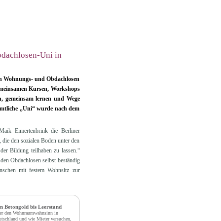
Obdachlosen-Uni in
ahren Wohnungs- und Obdachlosen
gemeinsamen Kursen, Workshops
en, gemeinsam lernen und Wege
amtliche „Uni“ wurde nach dem
aik Eimertenbrink die Berliner
 die den sozialen Boden unter den
er Bildung teilhaben zu lassen.“
t den Obdachlosen selbst beständig
schen mit festem Wohnsitz zur
n Betongold bis Leerstand
er den Wohnraumwahnsinn in
tschland und wie Mieter versuchen,