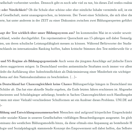
ellschaft vorbereitet werden. Dennoch gibt es noch sehr viel zu tun, bis dieses Ziel restlos realisi
 oder Nützlichkeit?
Ob die Schule eher schöne oder eher nützliche Inhalte vermitteln soll, ist ei
nd Gesellschaft, meist unausgesprochen, zu letzterem. Der Tweet einer Schülerin, die sich über di
erte, hat unter anderem in der ZEIT zu einer Diskussion zwischen zwei Bildungsexperten geführt
agt der Test wirklich über unser Bildungssystem aus?
Im kommenden Mai ist es wieder soweit: 
chland, wieder durchgeführt. Ein repräsentativer Querschnitt aus 15-jährigen soll dabei Testauf
ten, um deren schulische Leistungsfähigkeit messen zu können. Während Befürworter der Studie 
schlands im internationalen Ranking hoffen, halten kritische Stimmen den Test mittlerweile für z
t und NS-Regime als Bildungsgegenstände
Auch wenn die jüngsten Anschläge auf jüdische Einri
eres suggerieren mögen: In Deutschland werden antisemitische Straftaten noch immer vor alle
leibt die Aufklärung über Judenfeindlichkeit als Diskriminierung einer Minderheit ein wichtiger
 Thema auf den Nationalsozialismus zu beschränken.
[...]»
In Deutschland hat Chancengleichheit keine Chance
Bildungserfolge hängen in Deutschland imm
chüler ab. Das hat eine aktuelle Studie ergeben, die Ende letzten Jahres erschienen ist. Abgeseh
turienten und Schulabgänger anbelangt, besteht in Sachen Chancengleichheit noch Handlungsbe
ystem mit einer Vielzahl verschiedener Schulformen sei ein Auslöser dieses Problems. UNI.DE au
]»
ildung und Entwicklungszusammenarbeit
Menschen sind aufgrund körperlicher Eingeschränkthe
 oder sozialer Klasse in unseren Gesellschaften vielfältigen Benachteiligungen ausgesetzt. Im gl
minanz des westlichen Bildungsmodells hinzu, da diese oftmals eine Anpassung an bestehende Her
logie und Sozialpädagogik stammende Konzept des Empowerment soll dabei helfen, das Selbstver