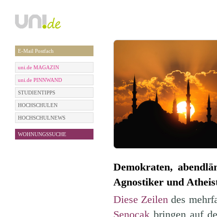
E-Mail Postfach
uni.de MAGAZIN
uni.de PINNWAND
STUDIENTIPPS
HOCHSCHULEN
HOCHSCHULNEWS
WOHNUNGSSUCHE
Demokraten, abendlän
Agnostiker und Atheist
Diese Zeilen
des mehrfa
Şenocak
bringen auf de