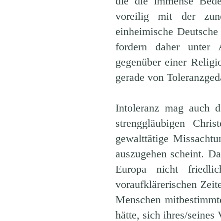
die die immense Bede
voreilig mit der zun
einheimische Deutsche 
fordern daher unter 
gegenüber einer Religio
gerade von Toleranzgeda
Intoleranz mag auch d
strenggläubigen Chr
gewalttätige Missachtu
auszugehen scheint. D
Europa nicht friedl
voraufklärerischen Zeit
Menschen mitbestimmte
hätte, sich ihres/seine