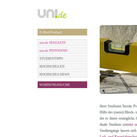
E-Mail Postfach
uni.de MAGAZIN
uni.de PINNWAND
STUDIENTIPPS
HOCHSCHULEN
HOCHSCHULNEWS
WOHNUNGSSUCHE
ihres Studiums bereits P
Hilfe des (meist) Block-
der es ihnen ermöglicht,
duale Studium
stammt u
Studiengänge lassen sich
Luft- und Raumfahrtechn