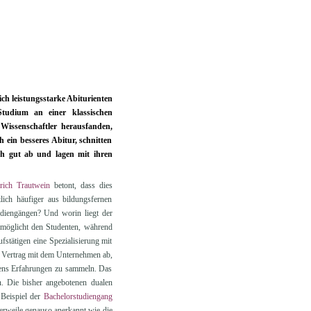
ich leistungsstarke Abiturienten
Studium an einer klassischen
Wissenschaftler herausfanden,
 ein besseres Abitur, schnitten
ch gut ab und lagen mit ihren
rich Trautwein
betont, dass dies
lich häufiger aus bildungsfernen
diengängen? Und worin liegt der
rmöglicht den Studenten, während
stätigen eine Spezialisierung mit
n Vertrag mit dem Unternehmen ab,
mens Erfahrungen zu sammeln. Das
n. Die bisher angebotenen dualen
 Beispiel der
Bachelorstudiengang
lerweile genauso anerkannt wie die