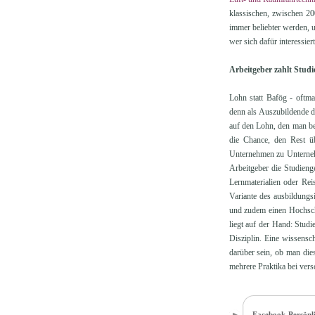
klassischen, zwischen 20
immer beliebter werden, u
wer sich dafür interessie
Arbeitgeber zahlt Studi
Lohn statt Bafög - oftma
denn als Auszubildende de
auf den Lohn, den man ber
die Chance, den Rest üb
Unternehmen zu Unterneh
Arbeitgeber die Studieng
Lernmaterialien oder Rei
Variante des ausbildungs
und zudem einen Hochschul
liegt auf der Hand: Studi
Disziplin. Eine wissensc
darüber sein, ob man die
mehrere Praktika bei vers
Facebook-Persönli