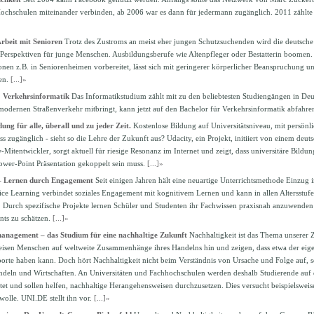
Hochschulen miteinander verbinden, ab 2006 war es dann für jedermann zugänglich. 2011 zählt
rbeit mit Senioren
Trotz des Zustroms an meist eher jungen Schutzsuchenden wird die deutsche
 Perspektiven für junge Menschen. Ausbildungsberufe wie Altenpfleger oder Bestatterin boomen
onen z.B. in Seniorenheimen vorbereitet, lässt sich mit geringerer körperlicher Beanspruchung u
en.
[...]»
: Verkehrsinformatik
Das Informatikstudium zählt mit zu den beliebtesten Studiengängen in De
 modernen Straßenverkehr mitbringt, kann jetzt auf den Bachelor für Verkehrsinformatik abfahre
ung für alle, überall und zu jeder Zeit.
Kostenlose Bildung auf Universitätsniveau, mit persönl
ss zugänglich - sieht so die Lehre der Zukunft aus? Udacity, ein Projekt, initiiert von einem de
Mitentwickler, sorgt aktuell für riesige Resonanz im Internet und zeigt, dass universitäre Bildu
ower-Point Präsentation gekoppelt sein muss.
[...]»
 – Lernen durch Engagement
Seit einigen Jahren hält eine neuartige Unterrichtsmethode Einzug 
vice Learning verbindet soziales Engagement mit kognitivem Lernen und kann in allen Altersstu
Durch spezifische Projekte lernen Schüler und Studenten ihr Fachwissen praxisnah anzuwenden 
ts zu schätzen.
[...]»
anagement – das Studium für eine nachhaltige Zukunft
Nachhaltigkeit ist das Thema unserer 
eisen Menschen auf weltweite Zusammenhänge ihres Handelns hin und zeigen, dass etwa der e
porte haben kann. Doch hört Nachhaltigkeit nicht beim Verständnis von Ursache und Folge auf, s
ndeln und Wirtschaften. An Universitäten und Fachhochschulen werden deshalb Studierende auf 
itet und sollen helfen, nachhaltige Herangehensweisen durchzusetzen. Dies versucht beispielswei
wolle. UNI.DE stellt ihn vor.
[...]»