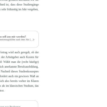
eil ist, dass diese Studiengänge
s sehr frühzeitig im Jahr vergeben,
s soll aus mir werden?
entierungshilfen nach dem Abi
[...]»
rtrag wird auch geregelt, ob der
n der Arbeitgeber auch Kosten für
l: Wählt man die (recht häufige)
lich anerkannte Berufsausbildung,
r Nachteil dieses Studienkonzeptes
erfordert auch ein gewisses Maß an
ich also bereits vorher im Klaren
s als im klassischen Studium, das
sst.
berg nur Studenten