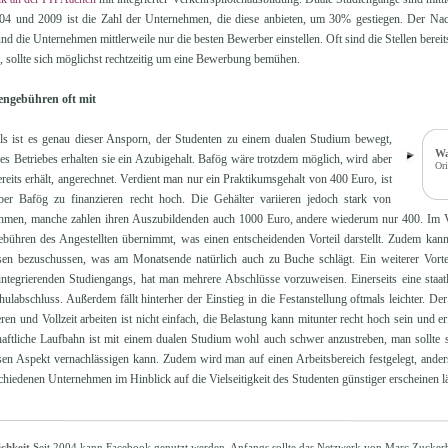
04 und 2009 ist die Zahl der Unternehmen, die diese anbieten, um 30% gestiegen. Der Nacht
nd die Unternehmen mittlerweile nur die besten Bewerber einstellen. Oft sind die Stellen bereit
rt, sollte sich möglichst rechtzeitig um eine Bewerbung bemühen.
engebühren oft mit
ls ist es genau dieser Ansporn, der Studenten zu einem dualen Studium bewegt,
Wa
s Betriebes erhalten sie ein Azubigehalt. Bafög wäre trotzdem möglich, wird aber
Ori
eits erhält, angerechnet. Verdient man nur ein Praktikumsgehalt von 400 Euro, ist
er Bafög zu finanzieren recht hoch. Die Gehälter variieren jedoch stark von
men, manche zahlen ihren Auszubildenden auch 1000 Euro, andere wiederum nur 400. Im Ve
ebühren des Angestellten übernimmt, was einen entscheidenden Vorteil darstellt. Zudem kan
sen bezuschussen, was am Monatsende natürlich auch zu Buche schlägt. Ein weiterer Vortei
integrierenden Studiengangs, hat man mehrere Abschlüsse vorzuweisen. Einerseits eine staat
abschluss. Außerdem fällt hinterher der Einstieg in die Festanstellung oftmals leichter. De
eren und Vollzeit arbeiten ist nicht einfach, die Belastung kann mitunter recht hoch sein und 
haftliche Laufbahn ist mit einem dualen Studium wohl auch schwer anzustreben, man sollte s
sen Aspekt vernachlässigen kann. Zudem wird man auf einen Arbeitsbereich festgelegt, ander
chiedenen Unternehmen im Hinblick auf die Vielseitigkeit des Studenten günstiger erscheinen lä
chkeit
Seit 2004 kann Facebook genutzt werden. Anfangs sollte das Netzwerk von Marc Zucker