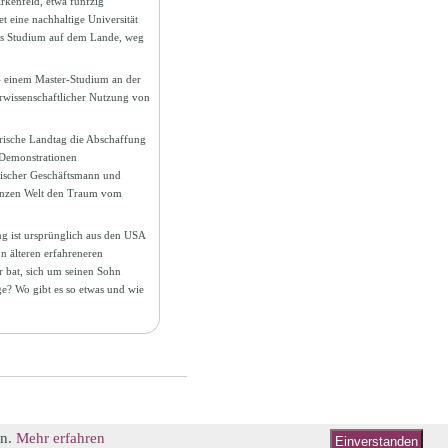
kenfeld, etwa fünfzig
t eine nachhaltige Universität
as Studium auf dem Lande, weg
– einem Master-Studium an der
rwissenschaftlicher Nutzung von
erische Landtag die Abschaffung
 Demonstrationen
elischer Geschäftsmann und
ganzen Welt den Traum vom
g ist ursprünglich aus den USA
 älteren erfahreneren
r bat, sich um seinen Sohn
e? Wo gibt es so etwas und wie
en.
Mehr erfahren
Einverstanden