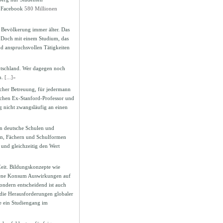
e Facebook
580 Millionen
 Bevölkerung immer älter. Das
. Doch mit einem Studium, das
nd anspruchsvollen Tätigkeiten
utschland. Wer dagegen noch
n.
[...]»
icher Betreuung, für jedermann
utschen Ex-Stanford-Professor und
ng nicht zwangsläufig an einen
in deutsche Schulen und
fen, Fächern und Schulformen
und gleichzeitig den Wert
Zeit. Bildungskonzepte wie
igene Konsum Auswirkungen auf
ondern entscheidend ist auch
die Herausforderungen globaler
se ein Studiengang im