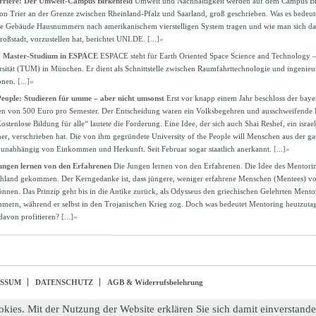
riere: Der Umwelt-Campus Birkenfeld
Umwelt und Nachhaltigkeit werden auf dem Campus Bir
von Trier an der Grenze zwischen Rheinland-Pfalz und Saarland, groß geschrieben. Was es bedeute
lle Gebäude Hausnummern nach amerikanischem vierstelligen System tragen und wie man sich d
oßstadt, vorzustellen hat, berichtet UNI.DE.
[...]»
n: Master-Studium in ESPACE
ESPACE steht für Earth Oriented Space Science and Technology 
sität (TUM) in München. Er dient als Schnittstelle zwischen Raumfahrttechnologie und ingenieu
ionen.
[...]»
People: Studieren für umme – aber nicht umsonst
Erst vor knapp einem Jahr beschloss der bay
en von 500 Euro pro Semester. Der Entscheidung waren ein Volksbegehren und ausschweifende
tenlose Bildung für alle“ lautete die Forderung. Eine Idee, der sich auch Shai Reshef, ein isra
r, verschrieben hat. Die von ihm gegründete University of the People will Menschen aus der 
 unabhängig von Einkommen und Herkunft. Seit Februar sogar staatlich anerkannt.
[...]»
ungen lernen von den Erfahrenen
Die Jungen lernen von den Erfahrenen. Die Idee des Mentorin
hland gekommen. Der Kerngedanke ist, dass jüngere, weniger erfahrene Menschen (Mentees) von
nnen. Das Prinzip geht bis in die Antike zurück, als Odysseus den griechischen Gelehrten Mento
ern, während er selbst in den Trojanischen Krieg zog. Doch was bedeutet Mentoring heutzutag
davon profitieren?
[...]»
ESSUM
DATENSCHUTZ
AGB & Widerrufsbelehrung
okies. Mit der Nutzung der Website erklären Sie sich damit einverstand