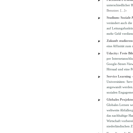
unterschiedlicher 
Benutzer
.
[...]»
Studium: Soziale A
verändert auch die
auf Leitungsfunkti
mehr Geld verdien
Zukunft studieren
eine Affinität zum
Udacity: Freie Bild
per Internetanschlu
Google-Street-View-
Hörsaal und eine P
Service Learning
Universitäten: Ser
angewandt werden. 
sozialen Engagemen
Globales Projektm
Globales Lernen w
weltweite Abfallex
das nachhaltige Ha
Wirtschaft vorbere
niederländischen Z