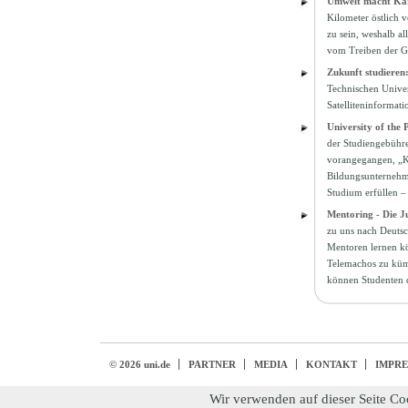
Umwelt macht Kar
Kilometer östlich 
zu sein, weshalb a
vom Treiben der Gr
Zukunft studiere
Technischen Univer
Satelliteninformat
University of the 
der Studiengebühr
vorangegangen, „Kos
Bildungsunternehme
Studium erfüllen –
Mentoring - Die J
zu uns nach Deutsc
Mentoren lernen kö
Telemachos zu kümm
können Studenten 
© 2026 uni.de
PARTNER
MEDIA
KONTAKT
IMPR
Wir verwenden auf dieser Seite Co