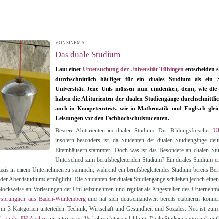
VON SINEM S.
| 29.05.2012 16:21
Das duale Studium
Laut einer
Untersuchung der Universität Tübingen
entscheiden s
durchschnittlich häufiger für ein duales Studium als ein 
Universität. Jene Unis müssen nun umdenken, denn, wie die 
haben die Abiturienten der dualen Studiengänge durchschnittlich
auch in Kompetenztests wie in Mathematik und Englisch glei
Leistungen vor den Fachhochschulstudenten.
Bessere Abiturienten im dualen Studium: Der Bildungsforscher
Ul
insofern besonders ist, da Studenten der dualen Studiengänge deut
Elternhäusern stammten. Doch was ist das Besondere an dualen Stu
Unterschied zum berufsbegleitenden Studium? Ein duales Studium e
raxis in einem Unternehmen zu sammeln, während ein berufsbegleitendes Studium bereits Beruf
 oder Abendstudiums ermöglicht. Die Studenten der dualen Studiengänge schließen jedoch eine
 blockweise an Vorlesungen der Uni teilzunehmen und regulär als Angestellter des Unterneh
rsprünglich aus Baden-Württemberg
und hat sich deutschlandweit bereits etablieren könne
 in 3 Kategorien unterteilen: Technik, Wirtschaft und Gesundheit und Soziales. Neu ist zum
ik an der FH Aachen
mit integrierter Verkehrspilotenausbildung. Duale Studiengänge sind mitt