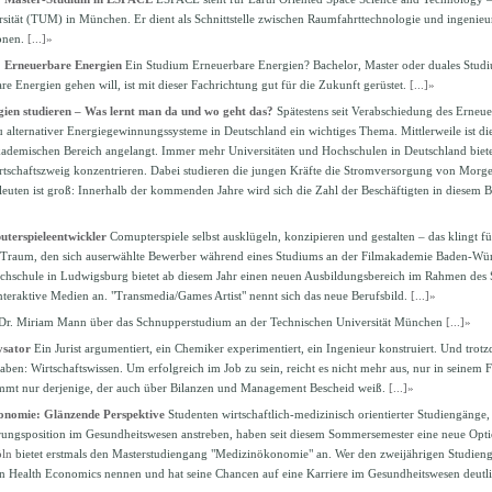
sität (TUM) in München. Er dient als Schnittstelle zwischen Raumfahrttechnologie und ingenieu
ionen.
[...]»
: Erneuerbare Energien
Ein Studium Erneuerbare Energien? Bachelor, Master oder duales Stud
e Energien gehen will, ist mit dieser Fachrichtung gut für die Zukunft gerüstet.
[...]»
ien studieren – Was lernt man da und wo geht das?
Spätestens seit Verabschiedung des Erneue
u alternativer Energiegewinnungssysteme in Deutschland ein wichtiges Thema. Mittlerweile ist 
ademischen Bereich angelangt. Immer mehr Universitäten und Hochschulen in Deutschland biete
rtschaftszweig konzentrieren. Dabei studieren die jungen Kräfte die Stromversorgung von Morg
leuten ist groß: Innerhalb der kommenden Jahre wird sich die Zahl der Beschäftigten in diesem 
terspieleentwickler
Comupterspiele selbst ausklügeln, konzipieren und gestalten – das klingt 
 Traum, den sich auserwählte Bewerber während eines Studiums an der Filmakademie Baden-Wür
chschule in Ludwigsburg bietet ab diesem Jahr einen neuen Ausbildungsbereich im Rahmen des
teraktive Medien an. "Transmedia/Games Artist" nennt sich das neue Berufsbild.
[...]»
Dr. Miriam Mann über das Schnupperstudium an der Technischen Universität München
[...]»
ysator
Ein Jurist argumentiert, ein Chemiker experimentiert, ein Ingenieur konstruiert. Und trotzd
en: Wirtschaftswissen. Um erfolgreich im Job zu sein, reicht es nicht mehr aus, nur in seinem F
limmt nur derjenige, der auch über Bilanzen und Management Bescheid weiß.
[...]»
onomie: Glänzende Perspektive
Studenten wirtschaftlich-medizinisch orientierter Studiengänge,
ungsposition im Gesundheitswesen anstreben, haben seit diesem Sommersemester eine neue Opt
ln
bietet erstmals den Masterstudiengang "Medizinökonomie" an. Wer den zweijährigen Studiengan
in Health Economics nennen und hat seine Chancen auf eine Karriere im Gesundheitswesen deutl