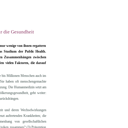
r die Gesundheit
nur wenige von ihnen ergattern
das Studium der Public Health.
t den Zusammenhängen zwischen
en vielen Faktoren, die darauf
de bis Millionen Menschen auch im
. Sie haben oft menschengemachte
zung. Die Humanmedizin setzt am
lkerungsgesundheit, geht weiter:
zurückdrängen.
heit und deren Wechselwirkungen
enzt auftretenden Krankheiten; die
menhang von gesellschaftlichen
Risiken zusammen? (3) Prävention