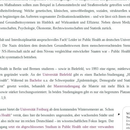
en Maßnahmen sollten zum Beispiel in Lebensmittelrecht und Straßenverkehr getroffen wer
heitsförderung: Welche genetischen, klinischen, umweltbedingten, sozialen, strukturellen
begünstigen das Auftreten sogenannter Zivilisationskrankheiten – und wie lässt sich ihnen en
nd Gesundheitssystemen im Hinblick auf Wirksamkeit und Effizienz. Neben diesen Medizi
ssenschaften, Psychologie, Ökonomie, Rechtswissenschaften und Statistik zurück.
falt und Interdisziplinarität anspruchsvolles Fach! Leider ist Public Health an deutschen Univer
: Die Nazis drückten dem deutschen Gesundheitswesen ihren menschenverachtenden Stem
 NS-Herrschaft nicht auf dem Niveau vergleichbar entwickelter Staaten war – Public Health
cht systematisch betrieben.
alth in Berlin und Bremen studieren – sowie in Bielefeld, wo 1993 eine eigene, mittlerwei
ten gegründet wurde. An der
Universität Bielefeld
gibt es einen Bachelor-Studiengang „H
Health“. Während im
Bachelor
u.a. die Schwerpunkte „Epidemiologie, Demografie und Stati
nt“ gesetzt werden, behandelt der
Masterstudiengang
die Materie mit mehr Blick in 
owie stärker forschungsorientiert. In beiden Studiengängen gibt es nur ein begrenztes Platza
 1,9.
ter bietet die
Universität Freiburg
ab dem kommenden Wintersemester an. Schon
Wi
 Health
“ verrät, dass hier die besonders ungesunden, aber wachsenden Städte und
Ne
– also nicht nur im reichen Deutschland – im wissenschaftlichen Fokus liegen. Der
Etw
Bez
engang
setzt ein abgeschlossenes Studium in Public Health oder einer verwandten
erk