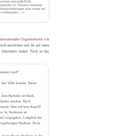
zwerken eine große Rolle
usprechen ist. Teilweise erscheinen
llenausschreibungen nicht einmal auf
m Stellenmarkt
[...]»
nternationalen Organisationen wie
nicht ausreichen und die auf einen
 Alternative finden. Noch ist das
entiert wird?
f den Teller kommt. Dieser
n, dem Bachelor sei Dank.
einfacher machen. Doch
urde. Dies soll kein Angriff
en. Ja, Studenten an
ind vorgegeben. Lediglich die
vorgefertigtes Studium. Doch
– einem Master-Studium an der