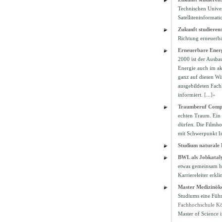
Technischen Univer
Satelliteninformat
Zukunft studieren
Richtung erneuerbar
Erneuerbare Energ
2000 ist der Ausba
Energie auch im ak
ganz auf diesen Wi
ausgebildeten Fach
informiert.
[...]»
Traumberuf Compu
echten Traum. Ein
dürfen. Die Filmho
mit Schwerpunkt In
Studium naturale
BWL als Jobkatal
etwas gemeinsam hab
Karriereleiter erk
Master Medizinök
Studiums eine Führ
Fachhochschule Kö
Master of Science 