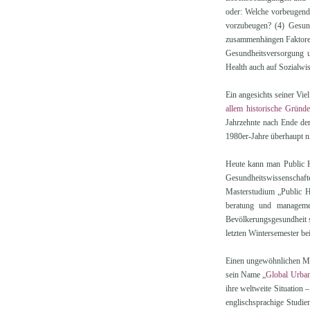
oder: Welche vorbeugend
vorzubeugen? (4) Gesund
zusammenhängen Faktoren 
Gesundheitsversorgung u
Health auch auf Sozialwi
Ein angesichts seiner Viel
allem historische Gründe
Jahrzehnte nach Ende der
1980er-Jahre überhaupt ni
Heute kann man Public He
Gesundheitswissenschaf
Masterstudium „Public 
beratung und manageme
Bevölkerungsgesundheit s
letzten Wintersemester bei
Einen ungewöhnlichen Mas
sein Name „
Global Urban
ihre weltweite Situation 
englischsprachige Studi