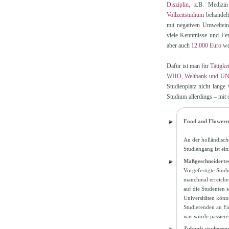
Disziplin
, z.B. Medizin
Vollzeitstudium
behandelt
mit negativen Umweltein
viele Kenntnisse und Fer
aber auch
12.000 Euro
wen
Dafür ist man für
Tätigkei
WHO, Weltbank und U
Studienplatz nicht lange
Studium allerdings – mit
Food and Flower
An der holländisc
Studiengang ist ei
Maßgeschneidert
Vorgefertigte Stud
manchmal erreichen
auf die Studenten s
Universitäten könn
Studierenden an Fa
was würde passiere
Zukunft studiere