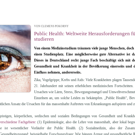
VON CLEMENS POKORNY
| 05.09.2016 00:01
Public Health: Weltweite Herausforderungen fü
studieren
Von einem Medizinstudium träumen viele junge Menschen, doch 
einen Studienplatz. Eine möglicherweise gute Alternative ist 
Dieses in Deutschland recht junge Fach beschäftigt sich mi
Gesundheit und Krankheit in der Bevölkerung einerseits und d
Einfluss nehmen, andererseits.
Zika, Vogelgrippe, Krebs und Aids: Viele Krankheiten plagen Tausen
21. Jahrhundert mit seinen erheblichen medizinischen Fortschritten
Ursachen wie Lärm, Stress, Bewegungsmangel und Umweltverschmut
Einzelnen an, um solche Leiden zu bekämpfen. „Public Health“, Bevö
eitlichen Ansatz die Ursachen für das massenhafte Auftreten von Erkrankungen aufspüren und 
geistigen, körperlichen, seelischen und sozialen Bedingungen von Gesundheit und Krank
 verschiedene Fachgebiete
: (1) Epidemiologie, also die Lehre von massenhaft, aber lokal begr
gie ist wesentlicher Vorläufer der Public Health. (2) Sozialmedizin, also der Zusam
esundheitszustand; beispielhafte Forschungsfrage: Wie hängen Armut und gesundheitliche 