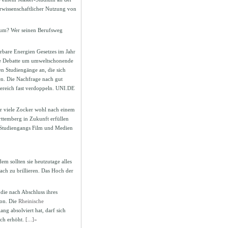
rwissenschaftlicher Nutzung von
ium? Wer seinen Berufsweg
rbare Energien Gesetzes im Jahr
die Debatte um umweltschonende
n Studiengänge an, die sich
en. Die Nachfrage nach gut
Bereich fast verdoppeln. UNI.DE
für viele Zocker wohl nach einem
ttemberg in Zukunft erfüllen
 Studiengangs Film und Medien
em sollten sie heutzutage alles
ach zu brillieren. Das Hoch der
 die nach Abschluss ihres
ion. Die
Rheinische
g absolviert hat, darf sich
ich erhöht.
[...]»