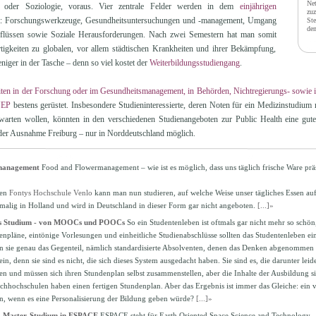
Net
 oder Soziologie, voraus. Vier zentrale Felder werden in dem
einjährigen
zuz
: Forschungswerkzeuge, Gesundheitsuntersuchungen und -management, Umgang
Ste
de
flüssen sowie Soziale Herausforderungen. Nach zwei Semestern hat man somit
tigkeiten zu globalen, vor allem städtischen Krankheiten und ihrer Bekämpfung,
iger in der Tasche – denn so viel kostet der
Weiterbildungsstudiengang
.
ten in der Forschung oder im Gesundheitsmanagement, in Behörden, Nichtregierungs- sowie i
NEP
bestens gerüstet. Insbesondere Studieninteressierte, deren Noten für ein Medizinstudium 
 warten wollen, könnten in den verschiedenen Studienangeboten zur Public Health eine gute
 der Ausnahme Freiburg – nur in Norddeutschland möglich.
management
Food and Flowermanagement – wie ist es möglich, dass uns täglich frische Ware präs
hen
Fontys Hochschule Venlo
kann man nun studieren, auf welche Weise unser tägliches Essen au
nmalig in Holland und wird in Deutschland in dieser Form gar nicht angeboten.
[...]»
es Studium - von MOOCs und POOCs
So ein Studentenleben ist oftmals gar nicht mehr so schö
ienpläne, eintönige Vorlesungen und einheitliche Studienabschlüsse sollten das Studentenleben 
 sie genau das Gegenteil, nämlich standardisierte Absolventen, denen das Denken abgenommen w
ein, denn sie sind es nicht, die sich dieses System ausgedacht haben. Sie sind es, die darunter leid
en und müssen sich ihren Stundenplan selbst zusammenstellen, aber die Inhalte der Ausbildung s
chhochschulen haben einen fertigen Stundenplan. Aber das Ergebnis ist immer das Gleiche: ein 
n, wenn es eine Personalisierung der Bildung geben würde?
[...]»
n: Master-Studium in ESPACE
ESPACE steht für Earth Oriented Space Science and Technology 