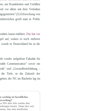
den, um Krankheiten und Unfällen
 und vor allem mit dem Verhalten
tgegentreten? (5) Erforschung von
nbereichen greift man in Public
sitäten kaum etabliert.
Das hat vor
pel auf, sodass es noch mehrere
 wurde in Deutschland bis in die
le wieder aufgelöste Fakultät für
ealth Communication“ sowie ein
stik“ und „Gesundheitsbildung, -
die Tiefe, in die Zukunft der
ngebot; der NC im Bachelor lag im
e wichtig ist berufliches
tworking?
a 30% aller Jobs werden über
iehungen besetzt. Daran lässt sich
ennen, dass dem beruflichen